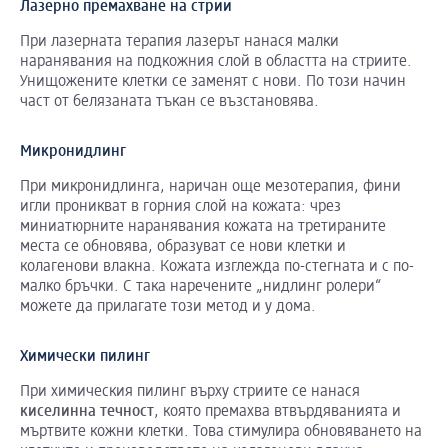
Лазерно премахване на стрии
При лазерната терапия лазерът нанася малки
наранявания на подкожния слой в областта на стриите.
Унищожените клетки се заменят с нови. По този начин
част от белязаната тъкан се възстановява.
Микронидлинг
При микронидлинга, наричан още мезотерапия, фини
игли проникват в горния слой на кожата: чрез
миниатюрните наранявания кожата на третираните
места се обновява, образуват се нови клетки и
колагенови влакна. Кожата изглежда по-стегната и с по-
малко бръчки. С така наречените „нидлинг ролери“
можете да прилагате този метод и у дома.
Химически пилинг
При химическия пилинг върху стриите се нанася
киселинна
течност
, която премахва втвърдяванията и
мъртвите кожни клетки. Това стимулира обновяването на