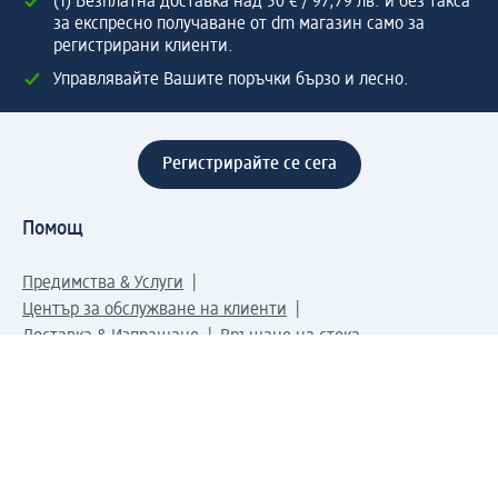
(1) Безплатна доставка над 50 € / 97,79 лв. и без такса
за експресно получаване от dm магазин само за
регистрирани клиенти.
Управлявайте Вашите поръчки бързо и лесно.
Регистрирайте се сега
Помощ
Предимства & Услуги
Център за обслужване на клиенти
Доставка & Изпращане
Връщане на стока
За dm концерна
За нас
Нашата отговорност
Работа в dm
Преса
Маршрут до Централен офис
dm Централен склад