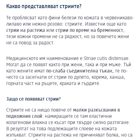
Какво представляват стриите?
Те проблясват като фини белези по кожата в червеникаво-
лилаво или нежно розово: стриите. Известни още като
стрии
на
растежа
или
стрии
по
време
на
бременност
,
тези кожни промени не са рядкост, но за повечето жени
не са повод за радост.
Медицинското им наименование е Striae cutis distensae.
Могат да се появят както при жени, така и при мъже. Тъй
като жените имат
по-слаба
съединителна
тъкан
,
те по-
често са засегнати от стрии по дупето, корема, ханша,
горната част на ръцете, краката и гърдите.
Защо се появяват стрии?
Стриите не са нищо повече от
малки
разкъсвания
в
подкожния
слой
: намиращите се там еластични
колагенови влакна се късат при твърде силно разтягане.
В резултат на това подлежащите слоеве на кожата
изпъкват. Стриите на растежа не причиняват болка, но са