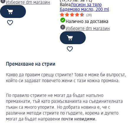
(19,95 лв. за 1 L)
Изберете dm магазин
Balea
Лосион за тяло
Бадемово масло, 200 ml
(29)
Налично за доставка
Изберете dm магазин
Премахване на стрии
Какво да правим срещу стриите? Това е може би въпросът,
който си задават повечето жени с тази кожна промяна.
По правило стриите не могат да бъдат напълно
премахнати, тъй като разкъсванията на съединителната
тъкан са много упорити. Но добрата новина е, че с
различни методи стриите по гърдите, корема и дупето
могат да бъдат направени
почти
невидими
.