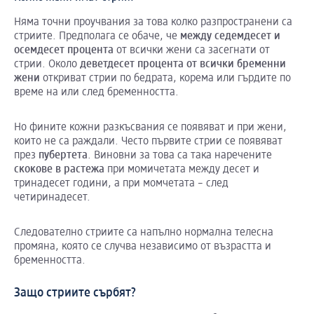
Няма точни проучвания за това колко разпространени са
стриите. Предполага се обаче, че
между
седемдесет
и
осемдесет
процента
от всички жени са засегнати от
стрии. Около
деветдесет
процента
от
всички
бременни
жени
откриват стрии по бедрата, корема или гърдите по
време на или след бременността.
Но фините кожни разкъсвания се появяват и при жени,
които не са раждали. Често първите стрии се появяват
през
пубертета
. Виновни за това са така наречените
скокове
в
растежа
при момичетата между десет и
тринадесет години, а при момчетата – след
четиринадесет.
Следователно стриите са напълно нормална телесна
промяна, която се случва независимо от възрастта и
бременността.
Защо стриите сърбят?