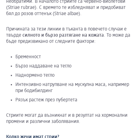
необратими. В началото стриите са червено-виолетови
(Striae rubrae). С времето те избледняват и придобиват
бял до розов оттенък (Striae albae).
Причината за тези линии в тъканта в повечето случаи е
твърде
силното
и
бързо
разтягане
на
кожата
. То може да
бъде предизвикано от следните фактори:
Бременност
Бързо наддаване на тегло
Наднормено тегло
Интензивно натрупване на мускулна маса, например
при бодибилдинг
Рязък растеж през пубертета
Стриите могат да възникнат и в резултат на хормонални
промени и различни заболявания.
Колко жени имат стрии?