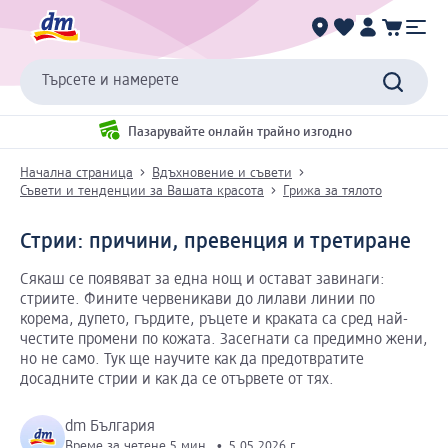
Търсете и намерете
Пазарувайте онлайн трайно изгодно
Начална страница
Вдъхновение и съвети
Съвети и тенденции за Вашата красота
Грижа за тялото
Стрии: причини, превенция и третиране
Сякаш се появяват за една нощ и остават завинаги:
стриите. Фините червеникави до лилави линии по
корема, дупето, гърдите, ръцете и краката са сред най-
честите промени по кожата. Засегнати са предимно жени,
но не само. Тук ще научите как да предотвратите
досадните стрии и как да се отървете от тях.
dm България
Време за четене 5 мин.
•
5.05.2026 г.