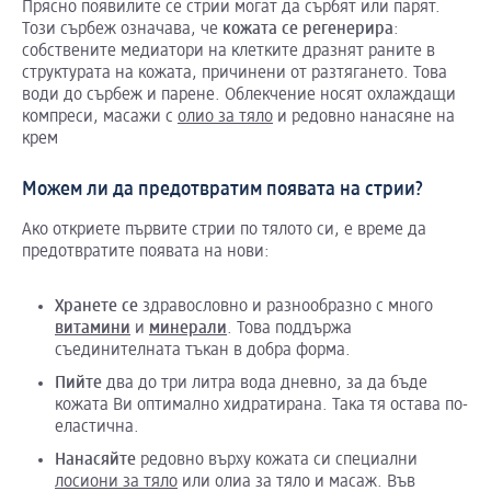
Прясно появилите се стрии могат да сърбят или парят.
Този сърбеж означава, че
кожата
се
регенерира
:
собствените медиатори на клетките дразнят раните в
структурата на кожата, причинени от разтягането. Това
води до сърбеж и парене. Облекчение носят охлаждащи
компреси, масажи с
олио за тяло
и редовно нанасяне на
крем
Можем ли да предотвратим появата на стрии?
Ако откриете първите стрии по тялото си, е време да
предотвратите появата на нови:
Хранете
се
здравословно и разнообразно с много
витамини
и
минерали
. Това поддържа
съединителната тъкан в добра форма.
Пийте
два до три литра вода дневно, за да бъде
кожата Ви оптимално хидратирана. Така тя остава по-
еластична.
Нанасяйте
редовно върху кожата си специални
лосиони за тяло
или олиа за тяло и масаж. Във