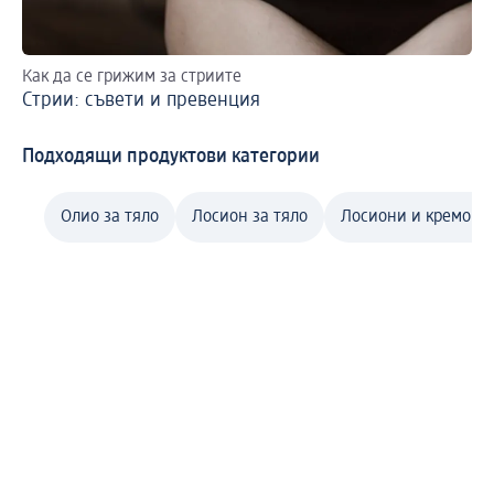
Как да се грижим за стриите
Ет
Стрии: съвети и превенция
Ма
Подходящи продуктови категории
Олио за тяло
Лосион за тяло
Лосиони и кремове 