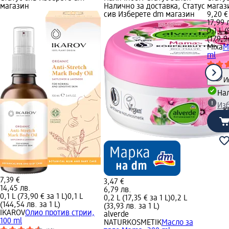
магазин
Налично за доставка, Статус
магаз
сив Изберете dm магазин
9,20 €
17,99 
0,1 L (
(179,9
Mixa
М
ml
И
Нал
Из
7,39 €
3,47 €
14,45 лв.
6,79 лв.
0,1 L (73,90 € за 1 L)
0,1 L
0,2 L (17,35 € за 1 L)
0,2 L
(144,54 лв. за 1 L)
(33,93 лв. за 1 L)
IKAROV
Олио против стрии,
alverde
100 ml
NATURKOSMETIK
Масло за