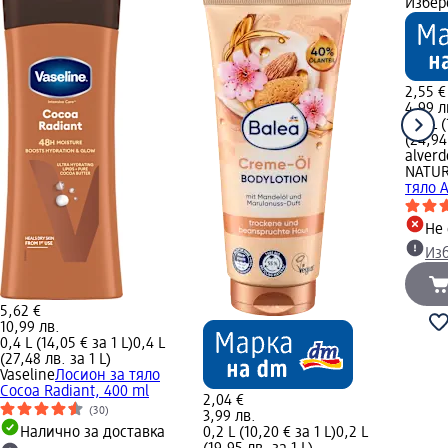
Избер
2,55 €
4,99 л
0,2 L (
(24,94
alverd
NATU
тяло 
Не 
Из
5,62 €
10,99 лв.
0,4 L (14,05 € за 1 L)
0,4 L
(27,48 лв. за 1 L)
Vaseline
Лосион за тяло
Cocoa Radiant, 400 ml
2,04 €
(30)
3,99 лв.
Налично за доставка
0,2 L (10,20 € за 1 L)
0,2 L