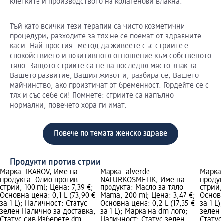
клетките и производството на колагенови влакна.
Тъй като всички тези терапии са чисто козметични
процедури, разходите за тях не се поемат от здравните
каси. Най-простият метод да живеете със стриите е
спокойствието и
позитивното отношение към собственото
тяло.
Защото стриите са не на последно място знак за
Вашето развитие, Вашия живот и, разбира се, Вашето
майчинство, ако произтичат от бременност. Гордейте се с
тях и със себе си! Помнете: стриите са напълно
нормални, повечето хора ги имат.
Повече по темата женско здраве
Продукти против стрии
Марка: IKAROV; Име на
Марка: alverde
Марка
продукта: Олио против
NATURKOSMETIK; Име на
проду
стрии, 100 ml; Цена: 7,39 €;
продукта: Масло за тяло
стрии,
Основна цена: 0,1 L (73,90 €
Mama, 200 ml; Цена: 3,47 €;
Основн
за 1 L); Наличност: Статус
Основна цена: 0,2 L (17,35 €
за 1 L
зелен Налично за доставка,
за 1 L); Марка на dm лого;
зелен
Статус сив Изберете dm
Наличност: Статус зелен
Стату