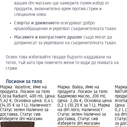
вашия dm магазин ще намерите голям избор от
продукти, включително крем против стрии и
специални олиа.
Спортът
и
движението
осигуряват добро
кръвообращение и укрепват съединителната тъкан.
Масажите
и
контрастните
душове
също могат да
допринесат за укрепване на съединителната тъкан.
Освен това избягвайте твърде бързото наддаване на
тегло, тъй като при повечето жени то води до появата на
стрии.
Лосиони за тяло
Марка: Vaseline; Име на
Марка: Balea; Име на
Марка
продукта: Лосион за тяло
продукта: Лосион за тяло
NATUR
Cocoa Radiant, 400 ml; Цена:
Бадемово масло, 200 ml;
проду
5,62 €; Основна цена: 0,4 L
Цена: 2,04 €; Основна цена:
Aroma
(14,05 € за 1 L); Наличност:
0,2 L (10,20 € за 1 L); Марка
Цена:
Статус зелен Налично за
на dm лого; Наличност:
0,2 L 
доставка, Статус сив
Статус зелен Налично за
на dm
Изберете dm магазин
доставка, Статус сив
Стату
Изберете dm магазин
за дос