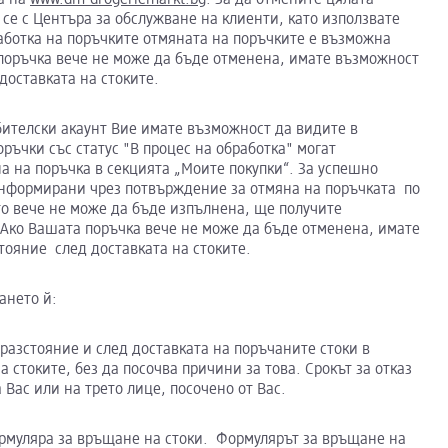
се с Центъра за обслужване на клиенти, като използвате
аботка на поръчките отмяната на поръчките е възможна
поръчка вече не може да бъде отменена, имате възможност
 доставката на стоките.
бителски акаунт Вие имате възможност да видите в
ръчки със статус "В процес на обработка" могат
а на поръчка в секцията „Моите покупки“. За успешно
информирани чрез потвърждение за отмяна на поръчката по
ято вече не може да бъде изпълнена, ще получите
Ако Вашата поръчка вече не може да бъде отменена, имате
стояние след доставката на стоките.
ането й:
 разстояние и след доставката на поръчаните стоки в
 стоките, без да посочва причини за това. Срокът за отказ
 Вас или на трето лице, посочено от Вас.
ормуляра за връщане на стоки. Формулярът за връщане на