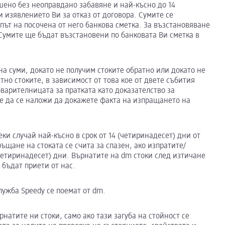
шено без неоправдано забавяне и най-късно до 14
и изявлението Ви за отказ от договора. Сумите се
път на посочена от него банкова сметка. За възстановяване
 Сумите ще бъдат възстановени по банковата Ви сметка в
на суми, докато не получим стоките обратно или докато не
тно стоките, в зависимост от това кое от двете събития
варителницата за пратката като доказателство за
же да се наложи да докажете факта на изпращането на
еки случай най-късно в срок от 14 (четиринадесет) дни от
ръщане на стоката се счита за спазен, ако изпратите/
(четиринадесет) дни. Върнатите на dm стоки след изтичане
 бъдат приети от нас.
лужба Speedy се поемат от dm.
рнатите ни стоки, само ако тази загуба на стойност се