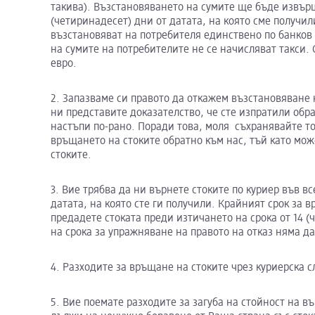
такива). Възстановяването на сумите ще бъде извър
(четиринадесет) дни от датата, на която сме получил
възстановяват на потребителя единствено по банков 
на сумите на потребителите не се начисляват такси.
евро.
2. Запазваме си правото да откажем възстановяване 
ни представите доказателство, че сте изпратили обра
настъпи по-рано. Поради това, моля съхранявайте то
връщането на стоките обратно към нас, тъй като мо
стоките.
3. Вие трябва да ни върнете стоките по куриер във вс
датата, на която сте ги получили. Крайният срок за в
предадете стоката преди изтичането на срока от 14 
на срока за упражняване на правото на отказ няма да
4. Разходите за връщане на стоките чрез куриерска с
5. Вие поемате разходите за загуба на стойност на въ