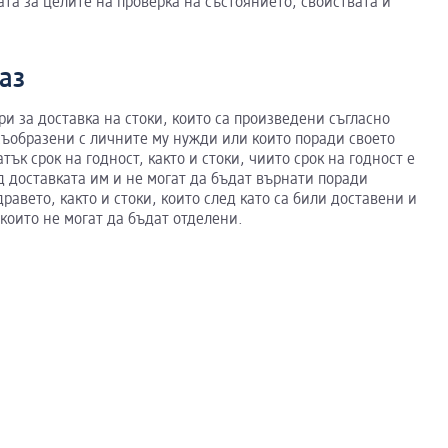
та за целите на проверка на състоянието, свойствата и
каз
ри за доставка на стоки, които са произведени съгласно
ъобразени с личните му нужди или които поради своето
тък срок на годност, както и стоки, чиито срок на годност е
д доставката им и не могат да бъдат върнати поради
авето, както и стоки, които след като са били доставени и
 които не могат да бъдат отделени.