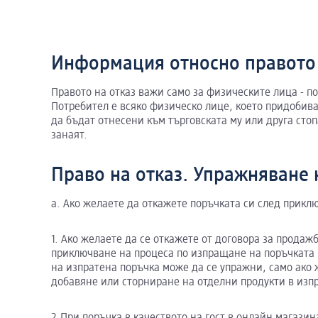
Информация относно правото 
Правото на отказ важи само за физическите лица - п
Потребител е всяко физическо лице, което придобива
да бъдат отнесени към търговската му или друга сто
занаят.
Право на отказ. Упражняване 
a. Ако желаете да откажете поръчката си след прик
1. Ако желаете да се откажете от договора за продаж
приключване на процеса по изпращане на поръчката 
на изпратена поръчка може да се упражни, само ако
добавяне или сторниране на отделни продукти в изп
2.При поръчка в качеството на гост в онлайн магази