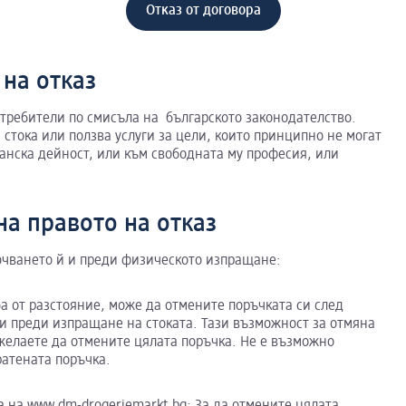
Отказ от договора
на отказ
отребители по смисъла на българското законодателство.
 стока или ползва услуги за цели, които принципно не могат
панска дейност, или към свободната му професия, или
на правото на отказ
лючването й и преди физическото изпращане:
ба от разстояние, може да отмените поръчката си след
и преди изпращане на стоката. Тази възможност за отмяна
 желаете да отмените цялата поръчка. Не е възможно
ратената поръчка.
на на
www.dm-drogeriemarkt.bg
: За да отмените цялата