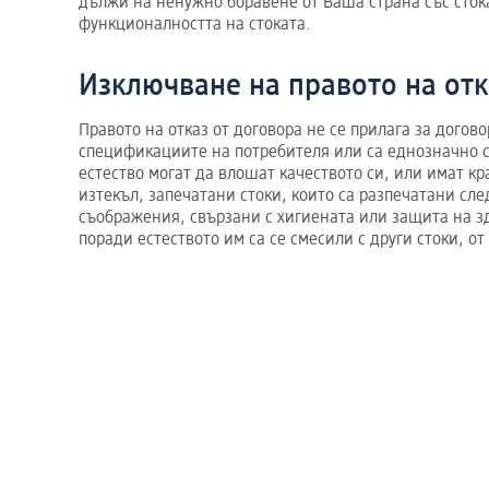
дължи на ненужно боравене от Ваша страна със стока
функционалността на стоката.
Изключване на правото на от
Правото на отказ от договора не се прилага за догово
спецификациите на потребителя или са еднозначно с
естество могат да влошат качеството си, или имат кра
изтекъл, запечатани стоки, които са разпечатани сле
съображения, свързани с хигиената или защита на здр
поради естеството им са се смесили с други стоки, от