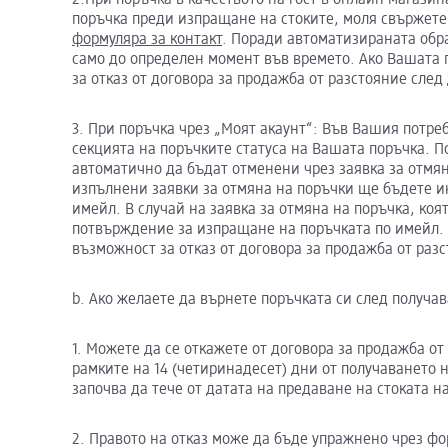
поръчка преди изпращане на стоките, моля свържете 
формуляра за контакт
. Поради автоматизираната обр
само до определен момент във времето. Ако Вашата 
за отказ от договора за продажба от разстояние след
3. При поръчка чрез „Моят акаунт“: Във Вашия потре
секцията на поръчките статуса на Вашата поръчка. По
автоматично да бъдат отменени чрез заявка за отмян
изпълнени заявки за отмяна на поръчки ще бъдете 
имейл. В случай на заявка за отмяна на поръчка, ко
потвърждение за изпращане на поръчката по имейл. 
възможност за отказ от договора за продажба от раз
b. Ако желаете да върнете поръчката си след получав
1. Можете да се откажете от договора за продажба от
рамките на 14 (четиринадесет) дни от получаването на
започва да тече от датата на предаване на стоката на
2. Правото на отказ може да бъде упражнено чрез ф