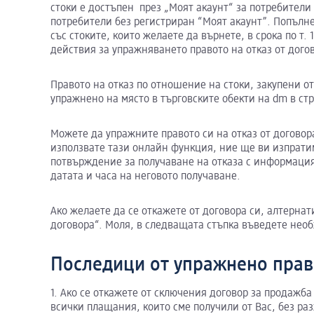
стоки е достъпен през „Моят акаунт“ за потребители
потребители без регистриран “Моят акаунт”. Попълне
със стоките, които желаете да върнете, в срока по 
действия за упражняването правото на отказ от дог
Правото на отказ по отношение на стоки, закупени 
упражнено на място в търговските обекти на dm в ст
Можете да упражните правото си на отказ от догово
използвате тази онлайн функция, ние ще ви изпрати
потвърждение за получаване на отказа с информация
датата и часа на неговото получаване.
Ако желаете да се откажете от договора си, алтерна
договора“. Моля, в следващата стъпка въведете нео
Последици от упражнено право
1. Ако се откажете от сключения договор за продажба
всички плащания, които сме получили от Вас, без раз