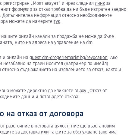
 с регистриран „Моят акаунт“ и чрез следния
линк
за
ният формуляр за отказ трябва да ни бъде изпратен заедно
т. 1. Допълнителна информация относно необходими-те
овора можете да намерите
тук
.
от нашите онлайн канали за продажба не може да бъде
раната, нито на адреса на управление на dm.
ра и онлайн на
guest.dm-drogeriemarkt.bg/revocation
. Ако
м незабавно на траен носител (например по имейл)
 относно съдържанието на изявлението за отказ, както и
тивно можете директно да кликнете върху „Отказ от
бходимите данни и потвърдете отказа.
 на отказ от договора
 от разстояние в неговата цялост, ние ще възстановим
ходите за доставка или таксите за обслужване (ако има