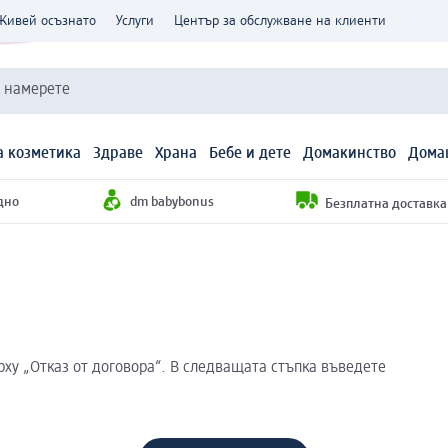
Живей осъзнато
Услуги
Център за обслужване на клиенти
и намерете
 козметика
Здраве
Храна
Бебе и дете
Домакинство
Дома
дно
dm babybonus
Безплатна доставка н
рху „Отказ от договора“. В следващата стъпка въведете