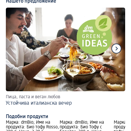
Нашето предложение
Пица, паста и веган любов
Вк
Устойчива италианска вечер
на
Пр
Подобни продукти
Марка: dmBio; Име на
Марка: dmBio; Име на
Марка: 
продукта: Био тофу Rosso,
продукта: Био Тофу с
продукт