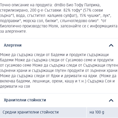
Точно описание на продукта: dmBio Био Tофу Паприка,
стерилизирано, 200 g ℮ Съставки: 82% тофу* (57% соеви
зърна*1, вода, сгъстител: калциев сулфат), 15% чушки*, лук*,
подправки*, морска сол, билки*, слънчогледово олио*. *от
биологично производство Моля, запознайте се с информацията
за алергените.
Алергени
Може да съдържа следи от Бадеми и продукти съдържащи
бадеми Може да съдържа следи от Сусамово семе и продукти
от сусамово семе Може да съдържа следи от Съдържащи глутен
зърнени храни и съдържащи глутен продукти от зърнени храни
Може да съдържа следи от Ядки и деривати на ядки. (Може да
включва бадеми, лешници, орехи, кашу и т.н.) Съдържа Соя и
деривати на соя
Хранителни стойности
Средни хранителни стойности
на 100 g