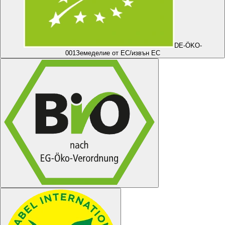
DE-ÖKO-
001
Земеделие от ЕС/извън ЕС