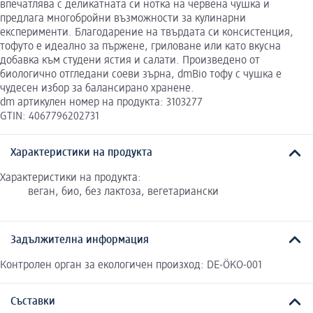
впечатлява с деликатната си нотка на червена чушка и
предлага многобройни възможности за кулинарни
експерименти. Благодарение на твърдата си консистенция,
тофуто е идеално за пържене, гриловане или като вкусна
добавка към студени ястия и салати. Произведено от
биологично отгледани соеви зърна, dmBio тофу с чушка е
чудесен избор за балансирано хранене.
dm артикулен номер на продукта: 3103277
GTIN: 4067796202731
Характеристики на продукта
Характеристики на продукта:
веган, био, без лактоза, вегетариански
Задължителна информация
Контролен орган за екологичен произход: DE-ÖKO-001
Съставки