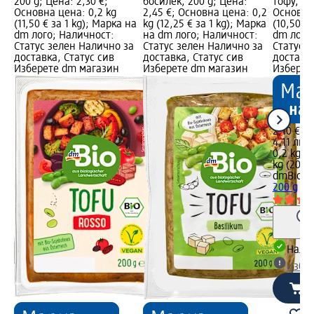
200 g; Цена: 2,30 €;
босилек, 200 g; Цена:
тофу, 20
Основна цена: 0,2 kg
2,45 €; Основна цена: 0,2
Основна 
(11,50 € за 1 kg); Марка на
kg (12,25 € за 1 kg); Марка
(10,50 €
dm лого; Наличност:
на dm лого; Наличност:
dm лого
Статус зелен Налично за
Статус зелен Налично за
Статус 
доставка, Статус сив
доставка, Статус сив
доставка
Изберете dm магазин
Изберете dm магазин
Изберет
2,10 €
4,11 лв.
0,2 kg (1
kg (20,54
dmBio
Би
200 g
Налич
Избе