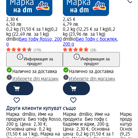
2,30 €
2,45 €
4,50 лв.
4,79 лв.
0,2 kg (11,50 € за 1 kg)
0,2
0,2 kg (12,25 € за 1 kg)
0,2
kg (22,49 лв. за 1 kg)
kg (23,96 лв. за 1 kg)
dmBio
Био тофу Rosso, 200
dmBio
Био Тофу с босилек,
g
200 g
(170)
(28)
Информация за
Информация за
продукт
продукт
Налично за доставка
Налично за доставка
Изберете dm магазин
Изберете dm магазин
Други клиенти купуват също
Марка: dmBio; Име на
Марка: dmBio; Име на
Марка: 
продукта: Био тофу Rosso,
продукта: Био тофу с
продукт
200 g; Цена: 2,30 €;
бадеми и ядки, 200 g;
натуралн
Основна цена: 0,2 kg
Цена: 2,30 €; Основна
Основна 
(11,50 € за 1 kg); Марка на
цена: 0,2 kg (11,50 € за 1
(9,25 € 