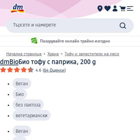
Търсете и намерете
Пазарувайте онлайн трайно изгодно
Начална страница
Храна
Тофу и заместители на месо
dmBio
Био тофу с паприка, 200 g
4.6
(
64 Оценки
)
Веган
Био
без лактоза
вегетариански
Веган