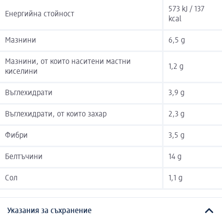
573 kJ / 137
Енергийна стойност
kcal
Мазнини
6,5 g
Мазнини, от които наситени мастни
1,2 g
киселини
Въглехидрати
3,9 g
Въглехидрати, от които захар
2,3 g
Фибри
3,5 g
Белтъчини
14 g
Сол
1,1 g
Указания за съхранение