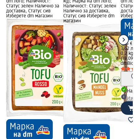
dm лого; Наличност:
kg); Марка на dm лого;
dm лого
Статус зелен Налично за
Наличност: Статус зелен
Статус 
доставка, Статус сив
Налично за доставка,
доставка
Изберете dm магазин
Статус сив Изберете dm
Изберет
магазин
1,85 €
3,62 лв.
0,2 kg (9
(18,09 лв
dmBio
Би
Налич
Избе