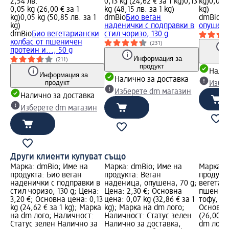
2,54 лв.
0,13 kg (24,62 € за 1 kg)
0,13
kg)
0,07 k
0,05 kg (26,00 € за 1
kg (48,15 лв. за 1 kg)
kg)
kg)
0,05 kg (50,85 лв. за 1
dmBio
Био веган
dmBio
Ве
kg)
наденички с подправки в
опушена
dmBio
Био вегетариански
стил чоризо, 130 g
колбас от пшеничен
(231)
протеин и..., 50 g
Информация за
(211)
продукт
Налич
Информация за
Налично за доставка
продукт
Избе
Изберете dm магазин
Налично за доставка
Изберете dm магазин
Други клиенти купуват също
Марка: dmBio; Име на
Марка: dmBio; Име на
Марка: 
продукта: Био веган
продукта: Веган
продукт
наденички с подправки в
наденица, опушена, 70 g;
вегетар
стил чоризо, 130 g; Цена:
Цена: 2,30 €; Основна
пшениче
3,20 €; Основна цена: 0,13
цена: 0,07 kg (32,86 € за 1
тофу, 50 
kg (24,62 € за 1 kg); Марка
kg); Марка на dm лого;
Основна 
на dm лого; Наличност:
Наличност: Статус зелен
(26,00 €
Статус зелен Налично за
Налично за доставка,
dm лого