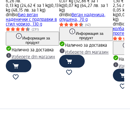
6,26 лв.
0,07 kg (32,86 € за 1
1,30 €
0,13 kg (24,62 € за 1 kg)
0,13
kg)
0,07 kg (64,27 лв. за 1
2,54 лв.
kg (48,15 лв. за 1 kg)
kg)
0,05 kg (
dmBio
Био веган
dmBio
Веган наденица,
kg)
0,05 k
наденички с подправки в
опушена, 70 g
kg)
стил чоризо, 130 g
dmBio
Би
(42)
колбас 
(231)
Информация за
протеин 
продукт
Информация за
продукт
Налично за доставка
Налично за доставка
Изберете dm магазин
Изберете dm магазин
Налич
Избе