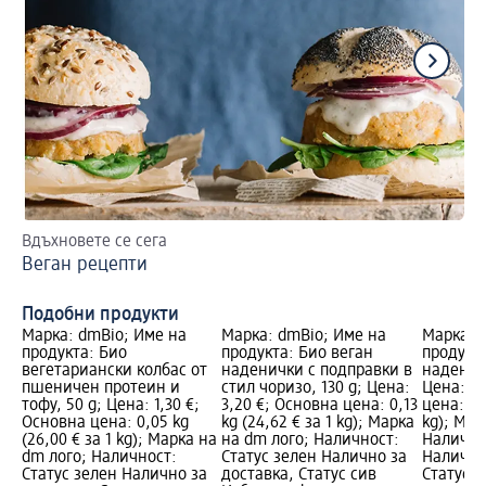
Вдъхновете се сега
Пи
Веган рецепти
Ус
Подобни продукти
Марка: dmBio; Име на
Марка: dmBio; Име на
Марка: 
продукта: Био
продукта: Био веган
продукта
вегетариански колбас от
наденички с подправки в
надениц
пшеничен протеин и
стил чоризо, 130 g; Цена:
Цена: 2,
тофу, 50 g; Цена: 1,30 €;
3,20 €; Основна цена: 0,13
цена: 0,0
Основна цена: 0,05 kg
kg (24,62 € за 1 kg); Марка
kg); Мар
(26,00 € за 1 kg); Марка на
на dm лого; Наличност:
Налично
dm лого; Наличност:
Статус зелен Налично за
Налично
Статус зелен Налично за
доставка, Статус сив
Статус 