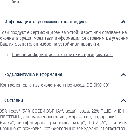
био
Информация за устойчивост на продукта
Този продукт е сертифициран за устойчивост или опазване на
околната среда. Чрез тази информация се стремим да улесним
Вашия съзнателен избор на устойчиви продукти.
Повече информация за знаците и сертификатите
Задължителна информация
Контролен орган за екологичен произход: DE-ÖKO-001
Съставки
35% тофу* (54% СОЕВИ ЗЪРНА*¹, вода), вода, 22% ПШЕНИЧЕН
ПРОТЕИН*, слънчогледово олио*, морска сол, подправки*,
билки*, нерафинирана тръстикова захар*, ЦЕЛИНА*, сгъстител:
брашно от рожкови*. *от биологично земеделие ¹съответства