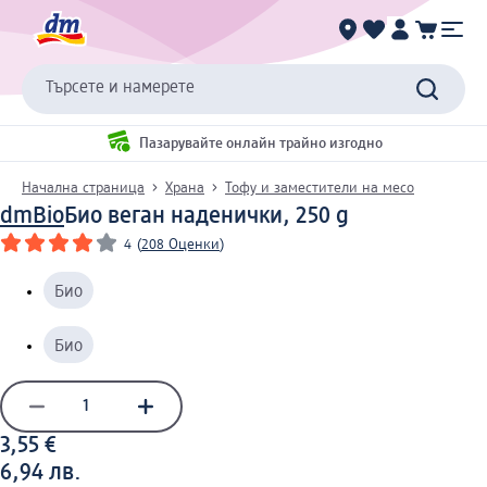
Търсете и намерете
Пазарувайте онлайн трайно изгодно
Начална страница
Храна
Тофу и заместители на месо
dmBio
Био веган наденички, 250 g
4
(
208 Оценки
)
Био
Био
3,55 €
6,94 лв.