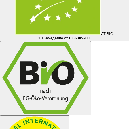
AT-BIO-
301
Земеделие от ЕС/извън ЕС