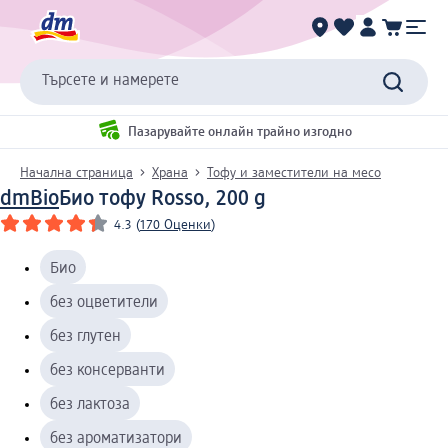
Търсете и намерете
Пазарувайте онлайн трайно изгодно
Начална страница
Храна
Тофу и заместители на месо
dmBio
Био тофу Rosso, 200 g
4.3
(
170 Оценки
)
Био
без оцветители
без глутен
без консерванти
без лактоза
без ароматизатори