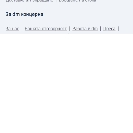
Доставка & Изпращане
Връщане на стока
За dm концерна
За нас
Нашата отговорност
Работа в dm
Преса
Маршрут до Централен офис
dm Централен склад
Продуктов свят
dm Свят
Сертификати