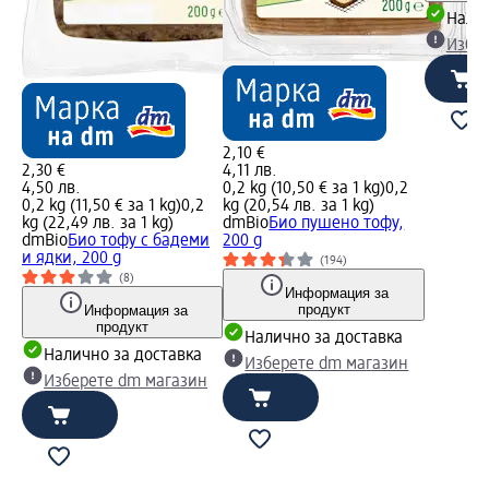
Налич
Избе
2,10 €
2,30 €
4,11 лв.
4,50 лв.
0,2 kg (10,50 € за 1 kg)
0,2
0,2 kg (11,50 € за 1 kg)
0,2
kg (20,54 лв. за 1 kg)
kg (22,49 лв. за 1 kg)
dmBio
Био пушено тофу,
dmBio
Био тофу с бадеми
200 g
и ядки, 200 g
(194)
(8)
Информация за
продукт
Информация за
продукт
Налично за доставка
Налично за доставка
Изберете dm магазин
Изберете dm магазин