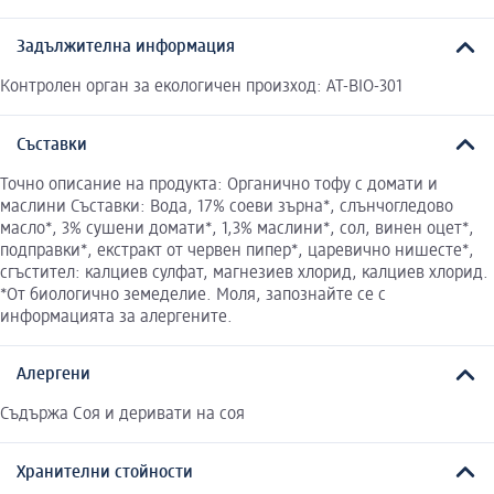
Задължителна информация
Контролен орган за екологичен произход: AT-BIO-301
Съставки
Точно описание на продукта: Органично тофу с домати и
маслини Съставки: Вода, 17% соеви зърна*, слънчогледово
масло*, 3% сушени домати*, 1,3% маслини*, сол, винен оцет*,
подправки*, екстракт от червен пипер*, царевично нишесте*,
сгъстител: калциев сулфат, магнезиев хлорид, калциев хлорид.
*От биологично земеделие. Моля, запознайте се с
информацията за алергените.
Алергени
Съдържа Соя и деривати на соя
Хранителни стойности