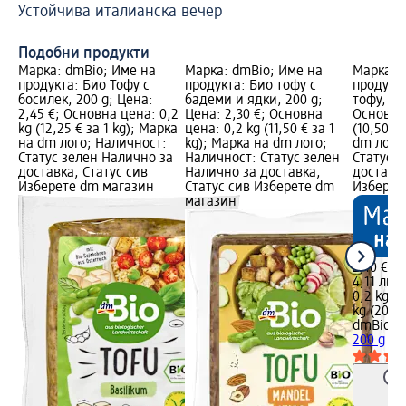
Устойчива италианска вечер
на
Пр
Подобни продукти
Марка: dmBio; Име на
Марка: dmBio; Име на
Марка: 
продукта: Био Тофу с
продукта: Био тофу с
продукт
босилек, 200 g; Цена:
бадеми и ядки, 200 g;
тофу, 20
2,45 €; Основна цена: 0,2
Цена: 2,30 €; Основна
Основна 
kg (12,25 € за 1 kg); Марка
цена: 0,2 kg (11,50 € за 1
(10,50 €
на dm лого; Наличност:
kg); Марка на dm лого;
dm лого
Статус зелен Налично за
Наличност: Статус зелен
Статус 
доставка, Статус сив
Налично за доставка,
доставка
Изберете dm магазин
Статус сив Изберете dm
Изберет
магазин
2,10 €
4,11 лв.
0,2 kg (1
kg (20,54
dmBio
Би
200 g