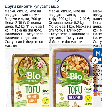
Други клиенти купуват също
Марка: dmBio; Име на
Марка: dmBio; Име на
Марка: 
продукта: Био тофу с
продукта: Био пушено
продукта
бадеми и ядки, 200 g;
тофу, 200 g; Цена: 2,10 €;
надениц
Цена: 2,30 €; Основна
Основна цена: 0,2 kg
Цена: 2,
цена: 0,2 kg (11,50 € за 1
(10,50 € за 1 kg); Марка на
цена: 0,0
kg); Марка на dm лого;
dm лого; Наличност:
kg); Мар
Наличност: Статус зелен
Статус зелен Налично за
Налично
Налично за доставка,
доставка, Статус сив
Налично
Статус сив Изберете dm
Изберете dm магазин
Статус 
магазин
магазин
2,30 €
4,50 лв.
0,07 kg (
kg)
0,07 k
kg)
dmBio
Ве
опушена