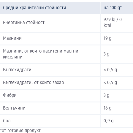
Средни хранителни стойности
на 100 g*
979 kJ / 0
Енергийна стойност
kcal
Мазнини
19 g
Мазнини, от които наситени мастни
3 g
киселини
Въглехидрати
< 0,5 g
Въглехидрати, от които захар
< 0,5 g
Фибри
3 g
Белтъчини
16 g
Сол
0,9 g
*от готовия продукт