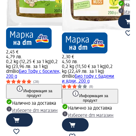
Налич
Избе
2,45 €
4,79 лв.
2,30 €
0,2 kg (12,25 € за 1 kg)
0,2
4,50 лв.
kg (23,96 лв. за 1 kg)
0,2 kg (11,50 € за 1 kg)
0,2
dmBio
Био Тофу с босилек,
kg (22,49 лв. за 1 kg)
200 g
dmBio
Био тофу с бадеми
и ядки, 200 g
(28)
(8)
Информация за
продукт
Информация за
продукт
Налично за доставка
Налично за доставка
Изберете dm магазин
Изберете dm магазин