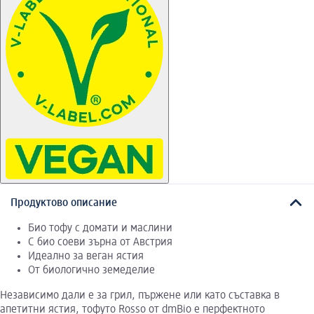
Продуктово описание
Био тофу с домати и маслини
С био соеви зърна от Австрия
Идеално за веган ястия
От биологично земеделие
Независимо дали е за грил, пържене или като съставка в
апетитни ястия, тофуто Rosso от dmBio е перфектното