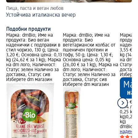
Пица, паста и веган любов
Бъ
Устойчива италианска вечер
Пр
Подобни продукти
Марка: dmBio; Име на
Марка: dmBio; Име на
Марка: 
продукта: Био веган
продукта: Био
продукта
наденички с подправки в
вегетариански колбас от
наденичк
стил чоризо, 130 g; Цена:
пшеничен протеин и
3,55 €; 
3,20 €; Основна цена: 0,13
тофу, 50 g; Цена: 1,30 €;
kg (14,20
kg (24,62 € за 1 kg); Марка
Основна цена: 0,05 kg
на dm л
на dm лого; Наличност:
(26,00 € за 1 kg); Марка на
Статус 
Статус зелен Налично за
dm лого; Наличност:
доставка
доставка, Статус сив
Статус зелен Налично за
Изберет
Изберете dm магазин
доставка, Статус сив
Изберете dm магазин
3,55 €
6,94 лв.
0,25 kg (
kg)
0,25 k
kg)
dmBio
Би
наденич