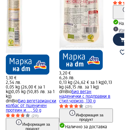
Налич
Избе
3,20 €
1,30 €
6,26 лв.
2,54 лв.
0,13 kg (24,62 € за 1 kg)
0,13
0,05 kg (26,00 € за 1
kg (48,15 лв. за 1 kg)
kg)
0,05 kg (50,85 лв. за 1
dmBio
Био веган
kg)
наденички с подправки в
dmBio
Био вегетариански
стил чоризо, 130 g
колбас от пшеничен
(231)
протеин и..., 50 g
Информация за
(211)
продукт
Информация за
Налично за доставка
продукт