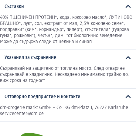
Съставки
40% ПШЕНИЧЕН ПРОТЕИН*, вода, кокосово масло*, ЛУПИНОВО
БРАШНО*, лук*, сол, екстракт от мая, 2,5% конопено семе*,
подправки* (ким*, кориандър*, пипер*), сгъстители* (гуарова
гума*, рожкови*), чесън*, дим. *от биологично земеделие.
Може да съдържа следи от целина и синап.
Указания за съхранение
Съхранявай на защитено от топлина място. След отваряне
съхранявай в хладилник. Неохладено минимално трайно до:
виж срока на годност.
Отговорно предприятие и контакти
dm-drogerie markt GmbH + Co. KG dm-Platz 1, 76227 Karlsruhe
servicecenter@dm.de