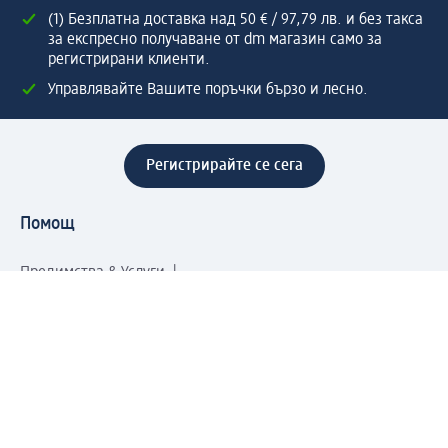
(1) Безплатна доставка над 50 € / 97,79 лв. и без такса
за експресно получаване от dm магазин само за
регистрирани клиенти.
Управлявайте Вашите поръчки бързо и лесно.
Регистрирайте се сега
Помощ
Предимства & Услуги
Център за обслужване на клиенти
Доставка & Изпращане
Връщане на стока
За dm концерна
За нас
Нашата отговорност
Работа в dm
Преса
Маршрут до Централен офис
dm Централен склад