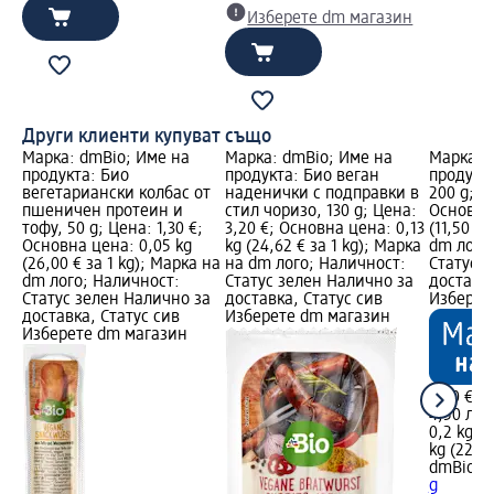
Изберете dm магазин
Други клиенти купуват също
Марка: dmBio; Име на
Марка: dmBio; Име на
Марка: 
продукта: Био
продукта: Био веган
продукта
вегетариански колбас от
наденички с подправки в
200 g; Ц
пшеничен протеин и
стил чоризо, 130 g; Цена:
Основна 
тофу, 50 g; Цена: 1,30 €;
3,20 €; Основна цена: 0,13
(11,50 € 
Основна цена: 0,05 kg
kg (24,62 € за 1 kg); Марка
dm лого
(26,00 € за 1 kg); Марка на
на dm лого; Наличност:
Статус 
dm лого; Наличност:
Статус зелен Налично за
доставка
Статус зелен Налично за
доставка, Статус сив
Изберет
доставка, Статус сив
Изберете dm магазин
Изберете dm магазин
2,30 €
4,50 лв.
0,2 kg (1
kg (22,49
dmBio
Би
g