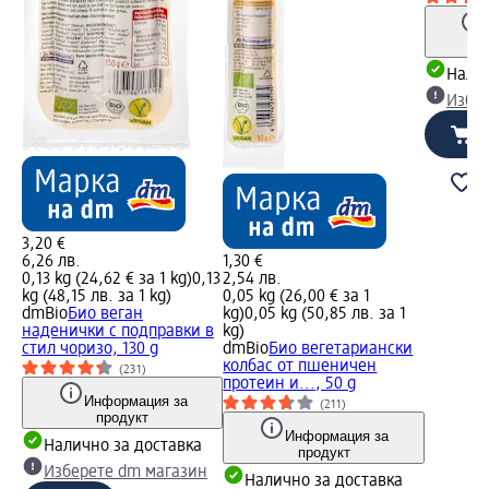
Налич
Избе
3,20 €
6,26 лв.
1,30 €
0,13 kg (24,62 € за 1 kg)
0,13
2,54 лв.
kg (48,15 лв. за 1 kg)
0,05 kg (26,00 € за 1
dmBio
Био веган
kg)
0,05 kg (50,85 лв. за 1
наденички с подправки в
kg)
стил чоризо, 130 g
dmBio
Био вегетариански
колбас от пшеничен
(231)
протеин и..., 50 g
Информация за
(211)
продукт
Информация за
Налично за доставка
продукт
Изберете dm магазин
Налично за доставка