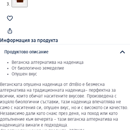
Информация за продукта
Продуктово описание
Веганска алтернатива на наденица
От биологично земеделие
Опушен вкус
Веганската опушена наденица от dmBio е безмесна
алтернатива на традиционната наденица– перфектна за
всички, които обичат наситените вкусове. Произведена с
изцяло биологични съставки, тази наденица впечатлява не
само с наситения си, опушен вкус, но и с високото си качество.
Независимо дали като снакс през деня, на поход или като
допълнение към вечерята – тази веганска алтернатива на
наденицата винаги е подходяща.