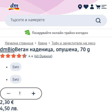
Търсете и намерете
Пазарувайте онлайн трайно изгодно
Начална страница
Храна
Тофу и заместители на месо
dmBio
Веган наденица, опушена, 70 g
4.4
(
43 Оценки
)
Био
Био
2,30 €
4,50 лв.