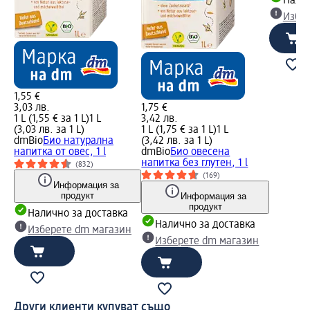
Налич
Избе
1,55 €
3,03 лв.
1,75 €
1 L (1,55 € за 1 L)
1 L
3,42 лв.
(3,03 лв. за 1 L)
1 L (1,75 € за 1 L)
1 L
dmBio
Био натурална
(3,42 лв. за 1 L)
напитка от овес, 1 l
dmBio
Био овесена
напитка без глутен, 1 l
(832)
(169)
Информация за
продукт
Информация за
продукт
Налично за доставка
Налично за доставка
Изберете dm магазин
Изберете dm магазин
Други клиенти купуват също