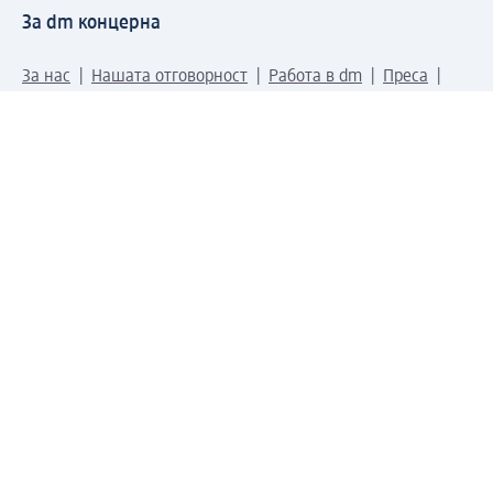
За dm концерна
За нас
Нашата отговорност
Работа в dm
Преса
Маршрут до Централен офис
dm Централен склад
Продуктов свят
dm Свят
Сертификати