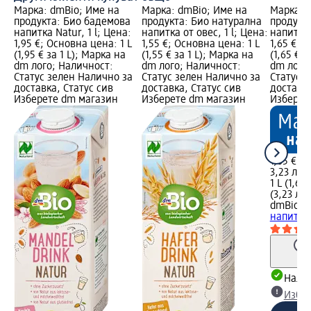
Марка: dmBio; Име на
Марка: dmBio; Име на
Марка: 
продукта: Био бадемова
продукта: Био натурална
продукт
напитка Natur, 1 l; Цена:
напитка от овес, 1 l; Цена:
напитка 
1,95 €; Основна цена: 1 L
1,55 €; Основна цена: 1 L
1,65 €; 
(1,95 € за 1 L); Марка на
(1,55 € за 1 L); Марка на
(1,65 € з
dm лого; Наличност:
dm лого; Наличност:
dm лого
Статус зелен Налично за
Статус зелен Налично за
Статус 
доставка, Статус сив
доставка, Статус сив
доставка
Изберете dm магазин
Изберете dm магазин
Изберет
1,65 €
3,23 лв.
1 L (1,65 
(3,23 лв.
dmBio
Би
напитка B
Налич
Избе