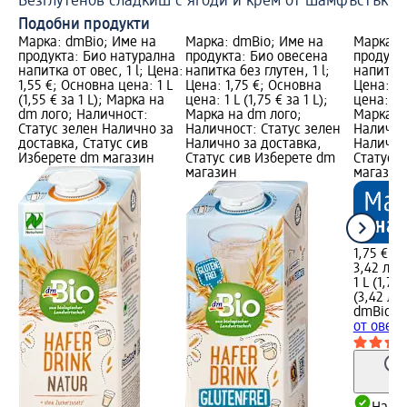
Безглутенов сладкиш с ягоди и крем от шамфъстък
Ве
Подобни продукти
Марка: dmBio; Име на
Марка: dmBio; Име на
Марка: 
продукта: Био натурална
продукта: Био овесена
продукт
напитка от овес, 1 l; Цена:
напитка без глутен, 1 l;
напитка 
1,55 €; Основна цена: 1 L
Цена: 1,75 €; Основна
Цена: 1,
(1,55 € за 1 L); Марка на
цена: 1 L (1,75 € за 1 L);
цена: 1 L
dm лого; Наличност:
Марка на dm лого;
Марка н
Статус зелен Налично за
Наличност: Статус зелен
Налично
доставка, Статус сив
Налично за доставка,
Налично
Изберете dm магазин
Статус сив Изберете dm
Статус 
магазин
магазин
1,75 €
3,42 лв.
1 L (1,75 
(3,42 лв.
dmBio
Ра
от овес и