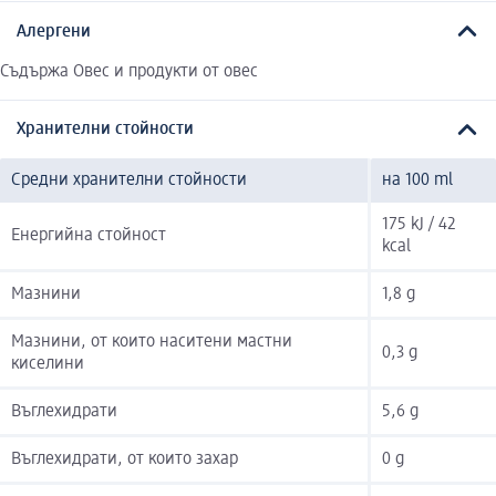
Алергени
Съдържа Овес и продукти от овес
Хранителни стойности
Средни хранителни стойности
на 100 ml
175 kJ / 42
Енергийна стойност
kcal
Мазнини
1,8 g
Мазнини, от които наситени мастни
0,3 g
киселини
Въглехидрати
5,6 g
Въглехидрати, от които захар
0 g