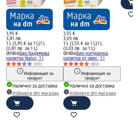
1,95 €
1,55 €
3,81 лв.
3,03 лв.
1 L (1,95 € за 1 L)
1 L
1 L (1,55 € за 1 L)
1 L
(3,81 лв. за 1 L)
(3,03 лв. за 1 L)
dmBio
Био бадемова
dmBio
Био натурална
напитка Natur, 1 l
напитка от овес, 1 l
(353)
(832)
Информация за
Информация за
продукт
продукт
Налично за доставка
Налично за доставка
Изберете dm магазин
Изберете dm магазин