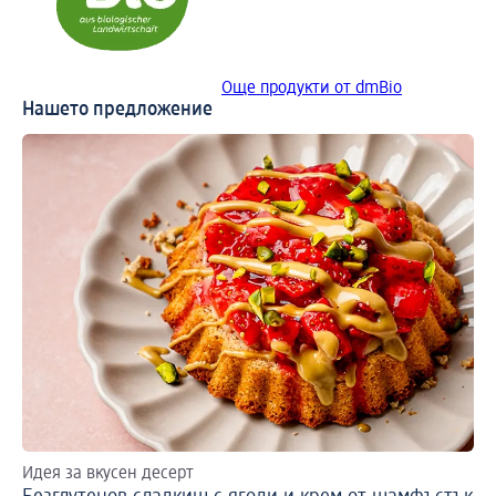
Още продукти от dmBio
Нашето предложение
Идея за вкусен десерт
Ре