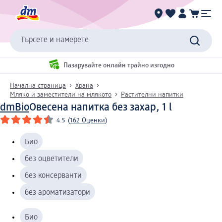
Търсете и намерете
Пазарувайте онлайн трайно изгодно
Начална страница
Храна
Мляко и заместители на млякото
Растителни напитки
dmBio
Oвесена напитка без захар, 1 l
4.5
(
162 Оценки
)
Био
без оцветители
без консерванти
без ароматизатори
Био