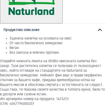
Продуктово описание
Зърнена напитка на основата на овес
От чисто биологично земеделие
Веган
Без лактоза и млечен протеин
Открийте нежната лекота на dmBio овесената напитка без
захар. Тази растителна напитка се получава от пълнозърнест
овес, който отговаря на стандартите на Naturland за
биологично земеделие. Нейният фин вкус я прави перфектен
спътник за Вашето кафе, придава кремообразна нотка на
Вашето мюсли и обогатява смутита с естествената си сладост.
Също така, тя показва своите качества в топлата кухня, било то
в десерти или солени ястия.
dm артикулен номер на продукта: 1453253
GTIN: 4067796000207