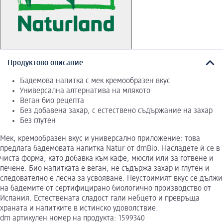
Продуктово описание
Бадемова напитка с мек кремообразен вкус
Универсална алтернатива на млякото
Веган био рецепта
Без добавена захар, с естествено съдържание на захар
Без глутен
Мек, кремообразен вкус и универсално приложение: това
предлага бадемовата напитка Natur от dmBio. Насладете ѝ се в
чиста форма, като добавка към кафе, мюсли или за готвене и
печене. Био напитката е веган, не съдържа захар и глутен и
следователно е лесна за усвояване. Неустоимият вкус се дължи
на бадемите от сертифицирано биологично производство от
Испания. Естествената сладост гали небцето и превръща
храната и напитките в истинско удоволствие.
dm артикулен номер на продукта: 1599340