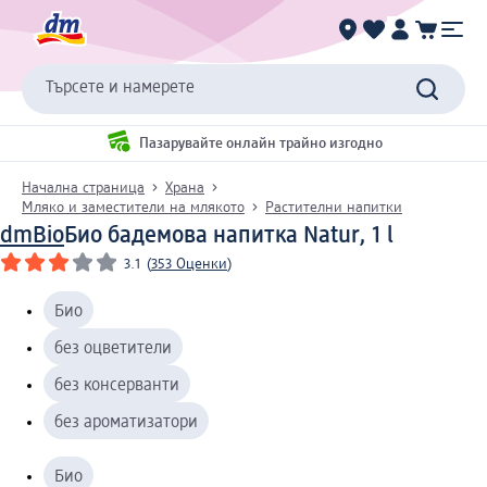
Търсете и намерете
Пазарувайте онлайн трайно изгодно
Начална страница
Храна
Мляко и заместители на млякото
Растителни напитки
dmBio
Био бадемова напитка Natur, 1 l
3.1
(
353 Оценки
)
Био
без оцветители
без консерванти
без ароматизатори
Био