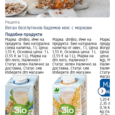
Рецепта
Ид
Веган безглутенов бадемов кекс с моркови
Бе
Подобни продукти
Марка: dmBio; Име на
Марка: dmBio; Име на
Марка: 
продукта: Био натурална
продукта: Био натурална
продукт
соева напитка, 1 l; Цена:
напитка от овес, 1 l; Цена:
йогурт, 
1,55 €; Основна цена: 1 L
1,55 €; Основна цена: 1 L
Цена: 1,
(1,55 € за 1 L); Марка на
(1,55 € за 1 L); Марка на
цена: 0,1
dm лого; Наличност:
dm лого; Наличност:
kg); Мар
Статус зелен Налично за
Статус зелен Налично за
Налично
доставка, Статус сив
доставка, Статус сив
Налично
Изберете dm магазин
Изберете dm магазин
Статус 
магазин
1,20 €
2,35 лв.
0,16 kg (
kg (14,67