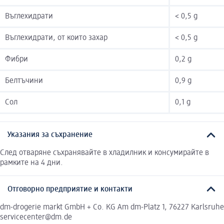
Въглехидрати
< 0,5 g
Въглехидрати, от които захар
< 0,5 g
Фибри
0,2 g
Белтъчини
0,9 g
Сол
0,1 g
Указания за съхранение
След отваряне съхранявайте в хладилник и консумирайте в
рамките на 4 дни.
Отговорно предприятие и контакти
dm-drogerie markt GmbH + Co. KG Am dm-Platz 1, 76227 Karlsruhe
servicecenter@dm.de