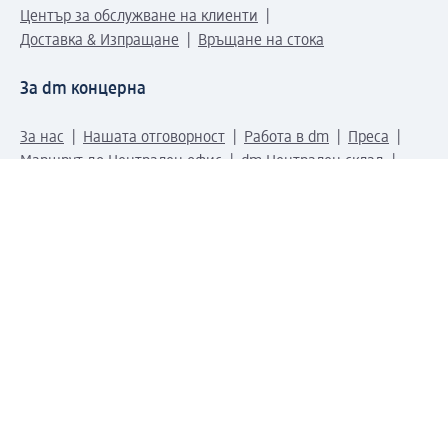
Център за обслужване на клиенти
Доставка & Изпращане
Връщане на стока
За dm концерна
За нас
Нашата отговорност
Работа в dm
Преса
Маршрут до Централен офис
dm Централен склад
Продуктов свят
dm Свят
Сертификати