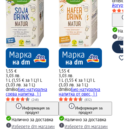
dmBio
Би
йогурт, 
Налич
Избе
1,55 €
1,55 €
3,03 лв.
3,03 лв.
1 L (1,55 € за 1 L)
1 L
1 L (1,55 € за 1 L)
1 L
(3,03 лв. за 1 L)
(3,03 лв. за 1 L)
dmBio
Био натурална
dmBio
Био натурална
соева напитка, 1 l
напитка от овес, 1 l
(248)
(832)
Информация за
Информация за
продукт
продукт
Налично за доставка
Налично за доставка
Изберете dm магазин
Изберете dm магазин