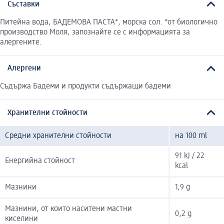
Съставки
Питейна вода, БАДЕМОВА ПАСТА*, морска сол. *от биологично
производство Моля, запознайте се с информацията за
алергените.
Алергени
Съдържа Бадеми и продукти съдържащи бадеми
Хранителни стойности
Средни хранителни стойности
на 100 ml
91 kJ / 22
Енергийна стойност
kcal
Мазнини
1,9 g
Мазнини, от които наситени мастни
0,2 g
киселини