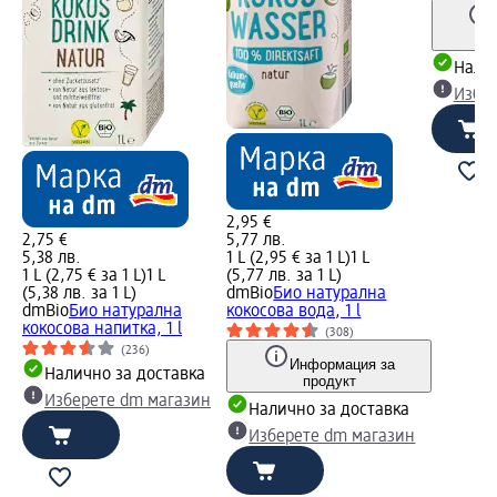
Налич
Избе
2,95 €
2,75 €
5,77 лв.
5,38 лв.
1 L (2,95 € за 1 L)
1 L
1 L (2,75 € за 1 L)
1 L
(5,77 лв. за 1 L)
(5,38 лв. за 1 L)
dmBio
Био натурална
dmBio
Био натурална
кокосова вода, 1 l
кокосова напитка, 1 l
(308)
(236)
Информация за
Налично за доставка
продукт
Изберете dm магазин
Налично за доставка
Изберете dm магазин