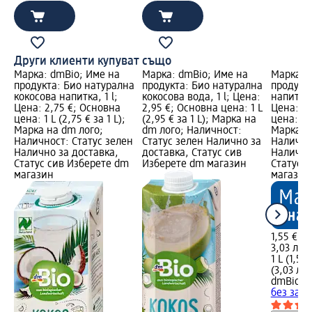
Други клиенти купуват също
Марка: dmBio; Име на
Марка: dmBio; Име на
Марка: 
продукта: Био натурална
продукта: Био натурална
продукт
кокосова напитка, 1 l;
кокосова вода, 1 l; Цена:
напитка 
Цена: 2,75 €; Основна
2,95 €; Основна цена: 1 L
Цена: 1,
цена: 1 L (2,75 € за 1 L);
(2,95 € за 1 L); Марка на
цена: 1 L
Марка на dm лого;
dm лого; Наличност:
Марка н
Наличност: Статус зелен
Статус зелен Налично за
Налично
Налично за доставка,
доставка, Статус сив
Налично
Статус сив Изберете dm
Изберете dm магазин
Статус 
магазин
магазин
1,55 €
3,03 лв.
1 L (1,55 
(3,03 лв.
dmBio
Oв
без захар