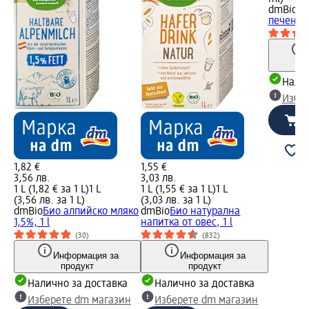
dmBio
Би
печено к
Налич
Избе
1,82 €
1,55 €
3,56 лв.
3,03 лв.
1 L (1,82 € за 1 L)
1 L
1 L (1,55 € за 1 L)
1 L
(3,56 лв. за 1 L)
(3,03 лв. за 1 L)
dmBio
Био алпийско мляко
dmBio
Био натурална
1,5%, 1 l
напитка от овес, 1 l
(30)
(832)
Информация за
Информация за
продукт
продукт
Налично за доставка
Налично за доставка
Изберете dm магазин
Изберете dm магазин