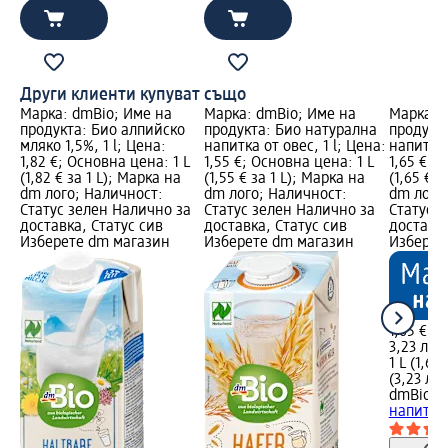
Други клиенти купуват също
Марка: dmBio; Име на
Марка: dmBio; Име на
Марка: 
продукта: Био алпийско
продукта: Био натурална
продукт
мляко 1,5%, 1 l; Цена:
напитка от овес, 1 l; Цена:
напитка 
1,82 €; Основна цена: 1 L
1,55 €; Основна цена: 1 L
1,65 €; 
(1,82 € за 1 L); Марка на
(1,55 € за 1 L); Марка на
(1,65 € з
dm лого; Наличност:
dm лого; Наличност:
dm лого
Статус зелен Налично за
Статус зелен Налично за
Статус 
доставка, Статус сив
доставка, Статус сив
доставка
Изберете dm магазин
Изберете dm магазин
Изберет
1,65 €
3,23 лв.
1 L (1,65 
(3,23 лв.
dmBio
Би
напитка B