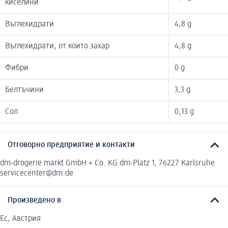
киселини
Въглехидрати
4,8 g
Въглехидрати, от които захар
4,8 g
Фибри
0 g
Белтъчини
3,3 g
Сол
0,13 g
Отговорно предприятие и контакти
dm-drogerie markt GmbH + Co. KG dm-Platz 1, 76227 Karlsruhe
servicecenter@dm.de
Произведено в
Ес, Австрия