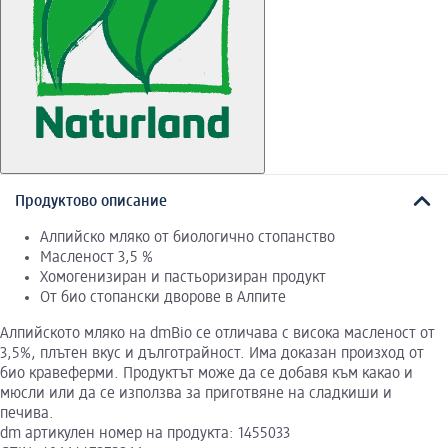
Продуктово описание
Алпийско мляко от биологично стопанство
Масленост 3,5 %
Хомогенизиран и пастьоризиран продукт
От био стопански дворове в Алпите
Алпийското мляко на dmBio се отличава с висока масленост от
3,5%, плътен вкус и дълготрайност. Има доказан произход от
био кравеферми. Продуктът може да се добавя към какао и
мюсли или да се използва за приготвяне на сладкиши и
печива.
dm артикулен номер на продукта: 1455033