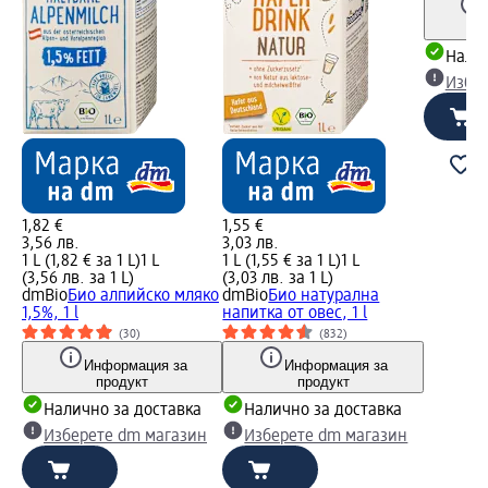
Налич
Избе
1,82 €
1,55 €
3,56 лв.
3,03 лв.
1 L (1,82 € за 1 L)
1 L
1 L (1,55 € за 1 L)
1 L
(3,56 лв. за 1 L)
(3,03 лв. за 1 L)
dmBio
Био алпийско мляко
dmBio
Био натурална
1,5%, 1 l
напитка от овес, 1 l
(30)
(832)
Информация за
Информация за
продукт
продукт
Налично за доставка
Налично за доставка
Изберете dm магазин
Изберете dm магазин