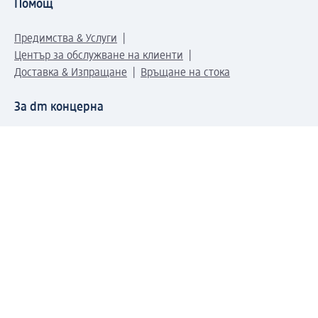
Помощ
Предимства & Услуги
Център за обслужване на клиенти
Доставка & Изпращане
Връщане на стока
За dm концерна
За нас
Нашата отговорност
Работа в dm
Преса
Маршрут до Централен офис
dm Централен склад
Продуктов свят
dm Свят