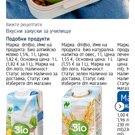
Вижте рецептите
Вкусни закуски за училище
Подобни продукти
Марка: dmBio; Име на
Марка: dmBio; Име на
Марка: 
продукта: Био алпийско
продукта: Био натурална
продукта
мляко 1,5%, 1 l; Цена:
напитка от овес, 1 l; Цена:
печено к
1,82 €; Основна цена: 1 L
1,55 €; Основна цена: 1 L
Цена: 1,
(1,82 € за 1 L); Марка на
(1,55 € за 1 L); Марка на
цена: 23
dm лого; Наличност:
dm лого; Наличност:
ml); Мар
Статус зелен Налично за
Статус зелен Налично за
Налично
доставка, Статус сив
доставка, Статус сив
Налично
Изберете dm магазин
Изберете dm магазин
Статус 
магазин
1,00 €
1,96 лв.
230 ml (0
ml)
230 m
ml)