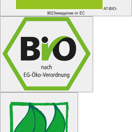
AT-BIO-
902
Земеделие от ЕС