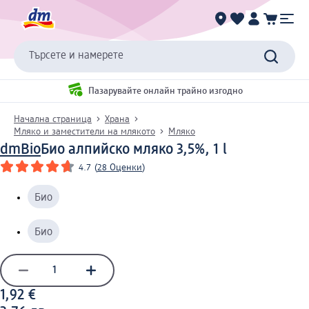
Търсете и намерете
Пазарувайте онлайн трайно изгодно
Начална страница
Храна
Мляко и заместители на млякото
Мляко
dmBio
Био алпийско мляко 3,5%, 1 l
4.7
(
28 Оценки
)
Био
Био
1,92 €