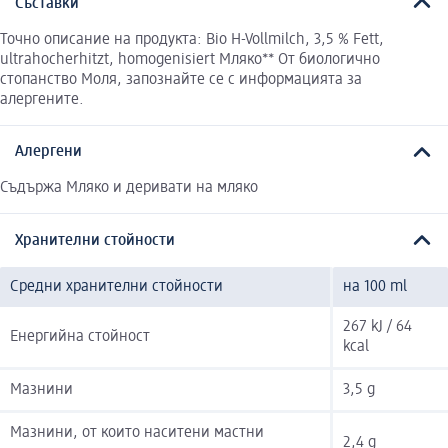
Съставки
Точно описание на продукта: Bio H-Vollmilch, 3,5 % Fett,
ultrahocherhitzt, homogenisiert Мляко** От биологично
стопанство Моля, запознайте се с информацията за
алергените.
Алергени
Съдържа Мляко и деривати на мляко
Хранителни стойности
Средни хранителни стойности
на 100 ml
267 kJ / 64
Енергийна стойност
kcal
Мазнини
3,5 g
Мазнини, от които наситени мастни
2,4 g