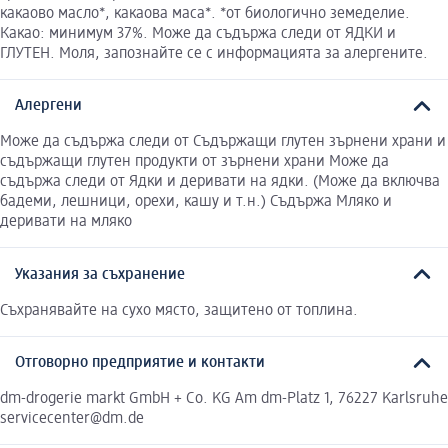
какаово масло*, какаова маса*. *от биологично земеделие.
Какао: минимум 37%. Може да съдържа следи от ЯДКИ и
ГЛУТЕН. Моля, запознайте се с информацията за алергените.
Алергени
Може да съдържа следи от Съдържащи глутен зърнени храни и
съдържащи глутен продукти от зърнени храни Може да
съдържа следи от Ядки и деривати на ядки. (Може да включва
бадеми, лешници, орехи, кашу и т.н.) Съдържа Мляко и
деривати на мляко
Указания за съхранение
Съхранявайте на сухо място, защитено от топлина.
Отговорно предприятие и контакти
dm-drogerie markt GmbH + Co. KG Am dm-Platz 1, 76227 Karlsruhe
servicecenter@dm.de