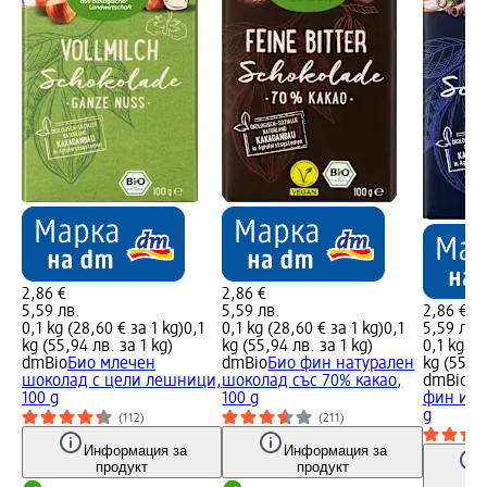
2,86 €
2,86 €
5,59 лв.
5,59 лв.
2,86 €
0,1 kg (28,60 € за 1 kg)
0,1
0,1 kg (28,60 € за 1 kg)
0,1
5,59 лв.
kg (55,94 лв. за 1 kg)
kg (55,94 лв. за 1 kg)
0,1 kg (2
dmBio
Био млечен
dmBio
Био фин натурален
kg (55,94
шоколад с цели лешници,
шоколад със 70% какао,
dmBio
Би
100 g
100 g
фин и к
g
(112)
(211)
Информация за
Информация за
продукт
продукт