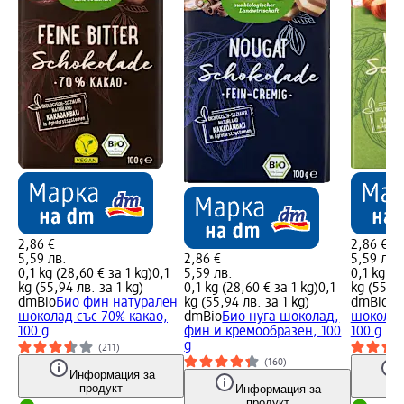
2,86 €
2,86 €
5,59 лв.
2,86 €
5,59 лв.
0,1 kg (28,60 € за 1 kg)
0,1
5,59 лв.
0,1 kg (2
kg (55,94 лв. за 1 kg)
0,1 kg (28,60 € за 1 kg)
0,1
kg (55,94
dmBio
Био фин натурален
kg (55,94 лв. за 1 kg)
dmBio
Би
шоколад със 70% какао,
dmBio
Био нуга шоколад,
шоколад
100 g
фин и кремообразен, 100
100 g
g
(211)
(160)
Информация за
продукт
Информация за
продукт