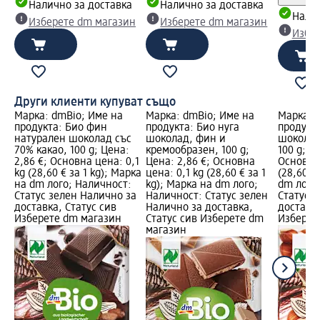
Налично за доставка
Налично за доставка
Налич
Изберете dm магазин
Изберете dm магазин
Избе
Други клиенти купуват също
Марка: dmBio; Име на
Марка: dmBio; Име на
Марка: 
продукта: Био фин
продукта: Био нуга
продукт
натурален шоколад със
шоколад, фин и
шоколад
70% какао, 100 g; Цена:
кремообразен, 100 g;
100 g; Ц
2,86 €; Основна цена: 0,1
Цена: 2,86 €; Основна
Основна 
kg (28,60 € за 1 kg); Марка
цена: 0,1 kg (28,60 € за 1
(28,60 €
на dm лого; Наличност:
kg); Марка на dm лого;
dm лого
Статус зелен Налично за
Наличност: Статус зелен
Статус 
доставка, Статус сив
Налично за доставка,
доставка
Изберете dm магазин
Статус сив Изберете dm
Изберет
магазин