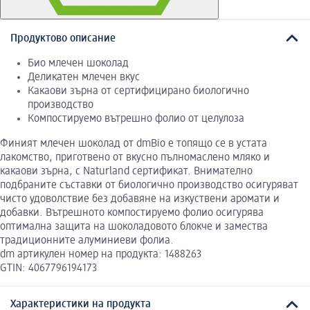
Продуктово описание
Био млечен шоколад
Деликатен млечен вкус
Какаови зърна от сертифицирано биологично
производство
Компостируемо вътрешно фолио от целулоза
Финият млечен шоколад от dmBio е топящо се в устата
лакомство, приготвено от вкусно пълномаслено мляко и
какаови зърна, с Naturland сертификат. Внимателно
подбраните съставки от биологично производство осигуряват
чисто удоволствие без добавяне на изкуствени аромати и
добавки. Вътрешното компостируемо фолио осигурява
оптимална защита на шоколадовото блокче и замества
традиционните алуминиеви фолиа.
dm артикулен номер на продукта: 1488263
GTIN: 4067796194173
Характеристики на продукта