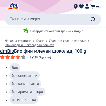
Търсете и намерете
Пазарувайте онлайн трайно изгодно
Начална страница
Храна
Сладки и солени изделия
Шоколади и шоколадови барчета
dmBio
Био фин млечен шоколад, 100 g
4.1
(
128 Оценки
)
Био
без оцветители
без консерванти
без ароматизатори
вегетариански