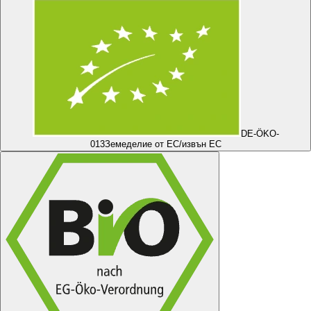
DE-ÖKO-
013
Земеделие от ЕС/извън ЕС