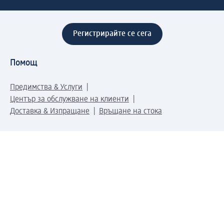
Регистрирайте се сега
Помощ
Предимства & Услуги
Център за обслужване на клиенти
Доставка & Изпращане
Връщане на стока
За dm концерна
За нас
Нашата отговорност
Работа в dm
Преса
Маршрут до Централен офис
dm Централен склад
Продуктов свят
dm Свят