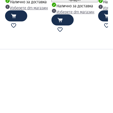
Налично за доставка
Налич
Налично за доставка
Изберете dm магазин
Избе
Изберете dm магазин