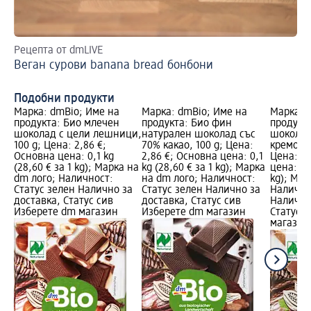
Рецепта от dmLIVE
Ре
Веган сурови banana bread бонбони
Зи
Подобни продукти
Марка: dmBio; Име на
Марка: dmBio; Име на
Марка: 
продукта: Био млечен
продукта: Био фин
продукта
шоколад с цели лешници,
натурален шоколад със
шоколад
100 g; Цена: 2,86 €;
70% какао, 100 g; Цена:
кремообр
Основна цена: 0,1 kg
2,86 €; Основна цена: 0,1
Цена: 2,
(28,60 € за 1 kg); Марка на
kg (28,60 € за 1 kg); Марка
цена: 0,1
dm лого; Наличност:
на dm лого; Наличност:
kg); Мар
Статус зелен Налично за
Статус зелен Налично за
Налично
доставка, Статус сив
доставка, Статус сив
Налично
Изберете dm магазин
Изберете dm магазин
Статус 
магазин