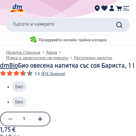
Търсете и намерете
Пазарувайте онлайн трайно изгодно
Начална страница
Храна
Мляко и заместители на млякото
Растителни напитки
dmBio
Био овесена напитка със соя Бариста, 1 l
3.8
(
818 Оценки
)
Био
Био
1,75 €