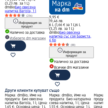
(3,23 лв. за 1 L)
dmBio
Био овесена
напитка Barista, 1 l
(256)
9,95 €
19,46 лв.
Информация за
6 L (1,66 € за 1 L)
6 L
продукт
(3,25 лв. за 1 L)
Налично за доставка
dmBio
Био овесена
напитка със соя Бариста,
Изберете dm магазин
6 бр
(88)
Информация за
продукт
Налично за доставка
Всички dm магазини
Други клиенти купуват също
Марка: dmBio; Име на
Марка: dmBio; Име на
Марка: 
продукта: Био овесена
продукта: Био натурална
продукт
напитка Barista, 1 l; Цена:
соева напитка, 1 l; Цена:
напитка 
1,65 €; Основна цена: 1 L
1,55 €; Основна цена: 1 L
Цена: 1,