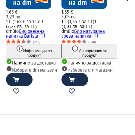
1,65 €
1,55 €
3,23 лв.
3,03 лв.
1 L (1,65 € за 1 L)
1 L
1 L (1,55 € за 1 L)
1 L
(3,23 лв. за 1 L)
(3,03 лв. за 1 L)
dmBio
Био овесена
dmBio
Био натурална
напитка Barista, 1 l
соева напитка, 1 l
(256)
(248)
Информация за
Информация за
продукт
продукт
Налично за доставка
Налично за доставка
Изберете dm магазин
Изберете dm магазин