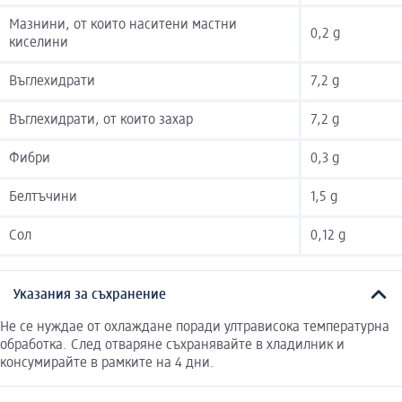
Мазнини, от които наситени мастни
0,2 g
киселини
Въглехидрати
7,2 g
Въглехидрати, от които захар
7,2 g
Фибри
0,3 g
Белтъчини
1,5 g
Сол
0,12 g
Указания за съхранение
Не се нуждае от охлаждане поради ултрависока температурна
обработка. След отваряне съхранявайте в хладилник и
консумирайте в рамките на 4 дни.