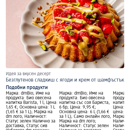
Идея за вкусен десерт
Ре
Безглутенов сладкиш с ягоди и крем от шамфъстък
Ве
Подобни продукти
Марка: dmBio; Име на
Марка: dmBio; Име на
Марка: 
продукта: Био овесена
продукта: Био овесена
продукт
напитка Barista, 1 l; Цена:
напитка със соя Бариста,
напитка 
1,65 €; Основна цена: 1 L
6 бр; Цена: 9,95 €;
Цена: 1,
(1,65 € за 1 L); Марка на
Основна цена: 6 L (1,66 €
цена: 1 L
dm лого; Наличност:
за 1 L); Само онлайн лого,
Марка н
Статус зелен Налично за
Марка на dm лого;
Налично
доставка, Статус сив
Наличност: Статус зелен
Налично