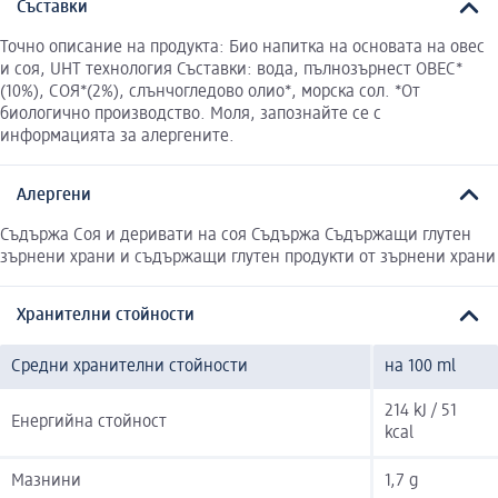
Съставки
Точно описание на продукта: Био напитка на основата на овес
и соя, UHT технология Съставки: вода, пълнозърнест ОВЕС*
(10%), СОЯ*(2%), слънчогледово олио*, морска сол. *Oт
биологично производство. Моля, запознайте се с
информацията за алергените.
Алергени
Съдържа Соя и деривати на соя Съдържа Съдържащи глутен
зърнени храни и съдържащи глутен продукти от зърнени храни
Хранителни стойности
Средни хранителни стойности
на 100 ml
214 kJ / 51
Енергийна стойност
kcal
Мазнини
1,7 g