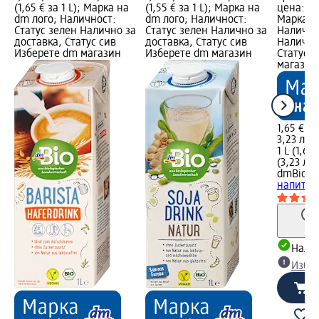
(1,65 € за 1 L); Марка на
(1,55 € за 1 L); Марка на
цена: 1 L
dm лого; Наличност:
dm лого; Наличност:
Марка н
Статус зелен Налично за
Статус зелен Налично за
Налично
доставка, Статус сив
доставка, Статус сив
Налично
Изберете dm магазин
Изберете dm магазин
Статус 
магазин
1,65 €
3,23 лв.
1 L (1,65 
(3,23 лв.
dmBio
Би
напитка 
Налич
Избе