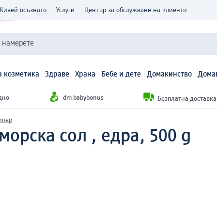
Живей осъзнато
Услуги
Център за обслужване на клиенти
и намерете
 козметика
Здраве
Храна
Бебе и дете
Домакинство
Дома
дно
dm babybonus
Безплатна доставка н
ипер
морска сол , едра, 500 g