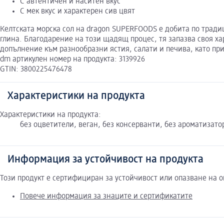
С автентичен и наситен вкус
С мек вкус и характерен сив цвят
Келтската морска сол на dragon SUPERFOODS е добитa по традиц
глина. Благодарение на този щадящ процес, тя запазва своя ха
допълнение към разнообразни ястия, салати и печива, като пр
dm артикулен номер на продукта: 3139926
GTIN: 3800225476478
Характеристики на продукта
Характеристики на продукта:
без оцветители, веган, без консерванти, без ароматизатор
Информация за устойчивост на продукта
Този продукт е сертифициран за устойчивост или опазване на 
Повече информация за знаците и сертификатите