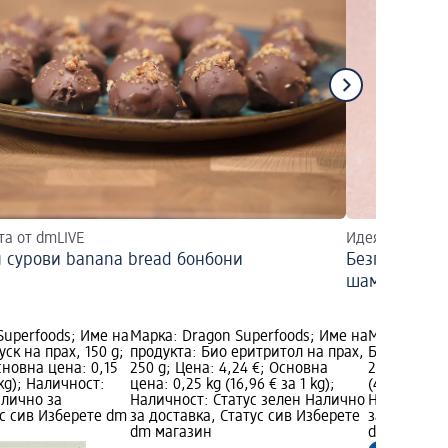
та от dmLIVE
Идея за вкусе
 сурови banana bread бонбони
Безглутенов 
шамфъстък
Superfoods; Име на
Марка: Dragon Superfoods; Име на
Марка: dmB
уск на прах, 150 g;
продукта: Био еритритол на прах,
Био грис от
сновна цена: 0,15
250 g; Цена: 4,24 €; Основна
2,22 €; Осн
 kg); Наличност:
цена: 0,25 kg (16,96 € за 1 kg);
(4,44 € за 
алично за
Наличност: Статус зелен Налично
Наличност:
ус сив Изберете dm
за доставка, Статус сив Изберете
за доставка
dm магазин
dm магази