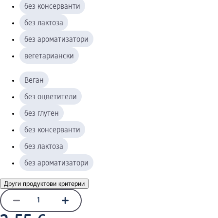
без консерванти
без лактоза
без ароматизатори
вегетариански
Веган
без оцветители
без глутен
без консерванти
без лактоза
без ароматизатори
Други продуктови критерии