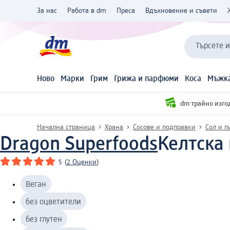
За нас
Работа в dm
Преса
Вдъхновение и съвети
Търсете 
Ново
Марки
Грим
Грижа и парфюми
Коса
Мъжка
dm трайно изго
Начална страница
Храна
Сосове и подправки
Сол и п
Dragon Superfoods
Келтска 
5
(
2 Оценки
)
Веган
без оцветители
без глутен