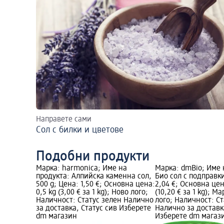
Направете сами
Сол с билки и цветове
Подобни продукти
Марка: harmonica; Име на
Марка: dmBio; Име 
продукта: Алпийска каменна сол,
Био сол с подправки
500 g; Цена: 1,50 €; Основна цена:
2,04 €; Основна цен
0,5 kg (3,00 € за 1 kg); Ново лого;
(10,20 € за 1 kg); М
Наличност: Статус зелен Налично
лого; Наличност: Ст
за доставка, Статус сив Изберете
Налично за доставк
dm магазин
Изберете dm магаз