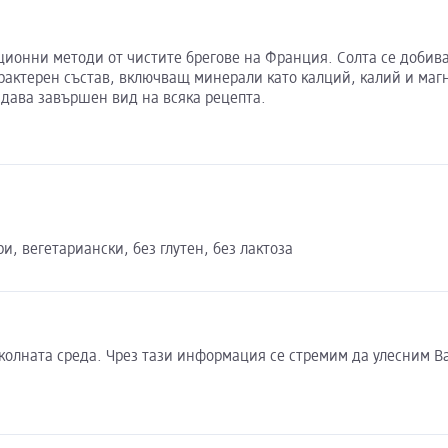
ионни методи от чистите брегове на Франция. Солта се добива 
рактерен състав, включващ минерали като калций, калий и магн
идава завършен вид на всяка рецепта.
и, вегетариански, без глутен, без лактоза
околната среда. Чрез тази информация се стремим да улесним В