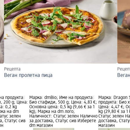
Рецепта
Рецеп
Веган пролетна пица
Веган
на продукта:
Марка: dmBio; Име на продукта:
Марка: Dragon 
, 200 g; Цена:
Био стафиди, 500 g; Цена: 4,83 €;
продукта: Био х
а: 0,2 kg
Основна цена: 0,5 kg (9,66 € за 1
Цена: 4,47 €; О
арка на dm
kg); Марка на dm лого;
kg (29,80 € за 1
атус зелен
Наличност: Статус зелен Налично
Статус зелен Н
а, Статус сив
за доставка, Статус сив Изберете
доставка, Стат
ин
dm магазин
магазин