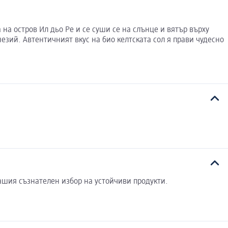
на остров Ил дьо Ре и се суши се на слънце и вятър върху
езий. Автентичният вкус на био келтската сол я прави чудесно
ашия съзнателен избор на устойчиви продукти.