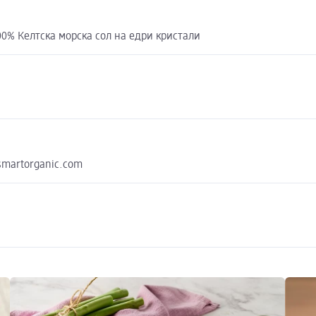
100% Келтска морска сол на едри кристали
smartorganic.com