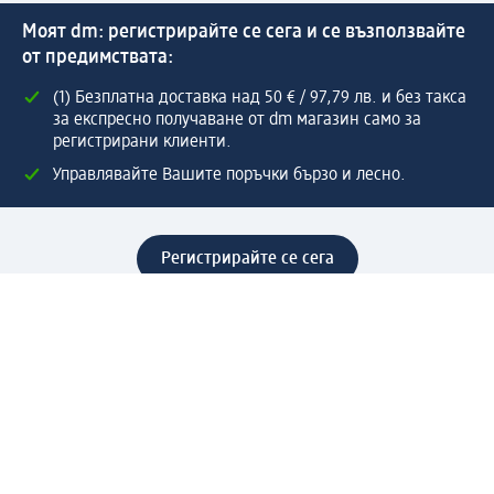
Моят dm: регистрирайте се сега и се възползвайте
от предимствата:
(1) Безплатна доставка над 50 € / 97,79 лв. и без такса
за експресно получаване от dm магазин само за
регистрирани клиенти.
Управлявайте Вашите поръчки бързо и лесно.
Регистрирайте се сега
Помощ
Предимства & Услуги
Център за обслужване на клиенти
Доставка & Изпращане
Връщане на стока
За dm концерна