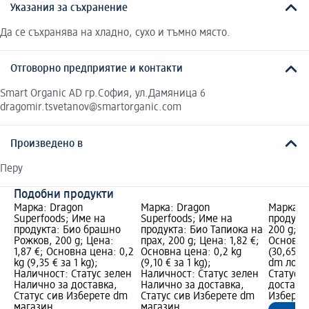
Указания за съхранение
Да се съхранява на хладно, сухо и тъмно място.
Отговорно предприятие и контакти
Smart Organic AD гр.София, ул.Дамяница 6
dragomir.tsvetanov@smartorganic.com
Произведено в
Перу
Подобни продукти
Марка: Dragon
Марка: Dragon
Марка: 
Superfoods; Име на
Superfoods; Име на
продукт
продукта: Био брашно
продукта: Био Тапиока на
200 g; Ц
Рожков, 200 g; Цена:
прах, 200 g; Цена: 1,82 €;
Основна 
1,87 €; Основна цена: 0,2
Основна цена: 0,2 kg
(30,65 €
kg (9,35 € за 1 kg);
(9,10 € за 1 kg);
dm лого
Наличност: Статус зелен
Наличност: Статус зелен
Статус 
Налично за доставка,
Налично за доставка,
доставка
Статус сив Изберете dm
Статус сив Изберете dm
Изберет
магазин
магазин