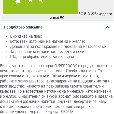
BG-BIO-22
Земеделие
извън ЕС
Продуктово описание
Био какао на прах
Естествен източник на магнезий и желязо
Допринася за поддържане на глюкозния метаболизъм
За добавяне към напитки, десерти и печива
Щадящо обработени какаови зърна
Био какаото на прах от dragon SUPERFOODS е продукт, добит от
вечнозеленото тропическо растение Theobroma cacao. То
произхожда от Централна и Южна Америка и се отглежда в
районите около Екватора. Благодарение на щадящия метод на
производство, какаото на прах запазва своите хранителни
качества. То е естествен източник на минерали като магнезий
и желязо. С наситения си вкус и аромат, био какаото е идеална
добавка към различни напитки, смутита, десерти и печива,
като им придава неповторим шоколадов завършек.
dm артикулен номер на продукта: 3139563