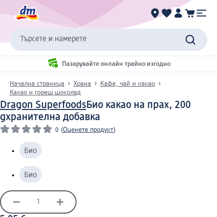
Търсете и намерете
Пазарувайте онлайн трайно изгодно
Начална страница
Храна
Кафе, чай и какао
Какао и горещ шоколад
Dragon Superfoods
Био какао на прах, 200
g
хранителна добавка
0
(
Оценете продукт
)
Био
Био