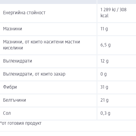
1 289 kJ / 308
Енергийна стойност
kcal
Мазнини
11 g
Мазнини, от които наситени мастни
6,5 g
киселини
Въглехидрати
12 g
Въглехидрати, от които захар
0 g
Фибри
31 g
Белтъчини
21 g
Сол
0,3 g
*от готовия продукт