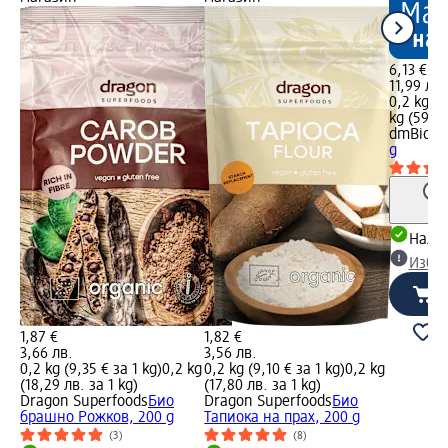
6,13 €
11,99 лв.
0,2 kg (3
kg (59,95
dmBio
Ка
g
Налич
Избе
1,87 €
1,82 €
3,66 лв.
3,56 лв.
0,2 kg (9,35 € за 1 kg)
0,2 kg
0,2 kg (9,10 € за 1 kg)
0,2 kg
(18,29 лв. за 1 kg)
(17,80 лв. за 1 kg)
Dragon Superfoods
Био
Dragon Superfoods
Био
брашно Рожков, 200 g
Тапиока на прах, 200 g
(3)
(8)