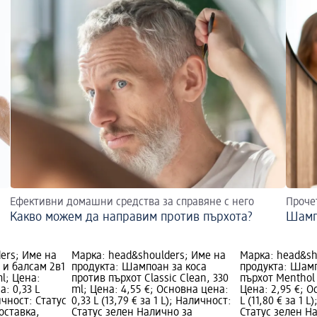
Ефективни домашни средства за справяне с него
Проче
Какво можем да направим против пърхота?
Шамп
ers; Име на
Марка: head&shoulders; Име на
Марка: head&sh
 и балсам 2в1
продукта: Шампоан за коса
продукта: Шам
ml; Цена:
против пърхот Classic Clean, 330
пърхот Menthol 
а: 0,33 L
ml; Цена: 4,55 €; Основна цена:
Цена: 2,95 €; О
личност: Статус
0,33 L (13,79 € за 1 L); Наличност:
L (11,80 € за 1 
оставка,
Статус зелен Налично за
Статус зелен Н