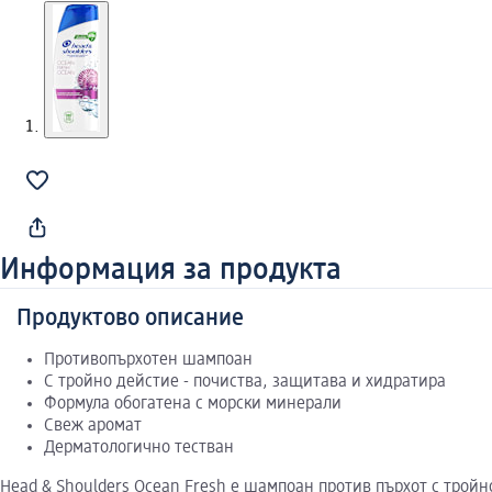
Информация за продукта
Продуктово описание
Противопърхотен шампоан
С тройно дейстие - почиства, защитава и хидратира
Формула обогатена с морски минерали
Свеж аромат
Дерматологично тестван
Head & Shoulders Ocean Fresh е шампоан против пърхот с тройн