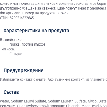
които имат почистващи и антибактериални свойства и се борят 
дълготрайно усещане за свежест. Шампоанът Head & Shoulders
dm артикулен номер на продукта: 3036235
GTIN: 8700216322645
Характеристики на продукта
Въздействие:
грижа, против пърхот
Тип коса:
С пърхот
Предупреждение
Избягвайте контакт с очите. Ако възникне контакт, изплакнете 
Състав
Water, Sodium Lauryl Sulfate, Sodium Laureth Sulfate, Glycol Dis
Benzoate, Guar Hydroxypropyltrimonium Chloride, MagnHead & Shoul