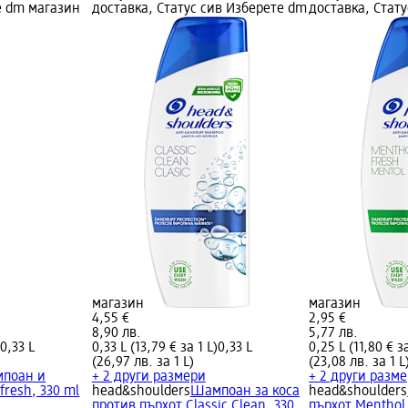
е dm магазин
доставка, Статус сив Изберете dm
доставка, Стат
магазин
магазин
4,55 €
2,95 €
8,90 лв.
5,77 лв.
)
0,33 L
0,33 L (13,79 € за 1 L)
0,33 L
0,25 L (11,80 € за
(26,97 лв. за 1 L)
(23,08 лв. за 1 L
поан и
+ 2 други размери
+ 2 други разм
fresh, 330 ml
head&shoulders
Шампоан за коса
head&shoulders
против пърхот Classic Clean, 330
пърхот Menthol 