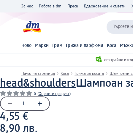
За нас
Работа в dm
Преса
Вдъхновение и съвети
Търсете 
Ново
Марки
Грим
Грижа и парфюми
Коса
Мъжка
dm трайно изго
Начална страница
Коса
Грижа за косата
Шампоани з
head&shoulders
Шампоан за 
0
(
Оценете продукт
)
4,55 €
8,90 лв.