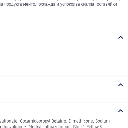
а продукта ментол охлажда и успокоява скалпа, оставяйки
nesulfonate, Cocamidopropyl Betaine, Dimethicone, Sodium
iazolinone, Methylisothiazolinone, Blue 1, Yellow 5.