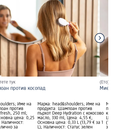
тете тук
(Ето) Как да м
оан против косопад
Миене на ко
oulders; Име на
Марка: head&shoulders; Име на
Марка: hea
поан против
продукта: Шампоан против
продукта: 
fresh, 250 ml;
пърхот Deep Hydration с кокосово
коса 2в1 Cit
сновна цена: 0,25
масло, 330 ml; Цена: 4,55 €;
Цена: 4,55 
L); Наличност:
Основна цена: 0,33 L (13,79 € за 1
(13,79 € за 
алично за
L); Наличност: Статус зелен
зелен Нали