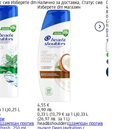
ус сив Изберете dm
Налично за доставка, Статус сив
Статус сив
Изберете dm магазин
4,55 €
8,90 лв.
0,33 L (13,79
(26,97 лв. з
head&shoul
балсам за к
330 ml
Информ
Налично
Изберет
4,55 €
 1 L)
0,25 L
8,90 лв.
)
0,33 L (13,79 € за 1 L)
0,33 L
ери
(26,97 лв. за 1 L)
Шампоан против
head&shoulders
Шампоан против
fresh, 250 ml
пърхот Deep Hydration с