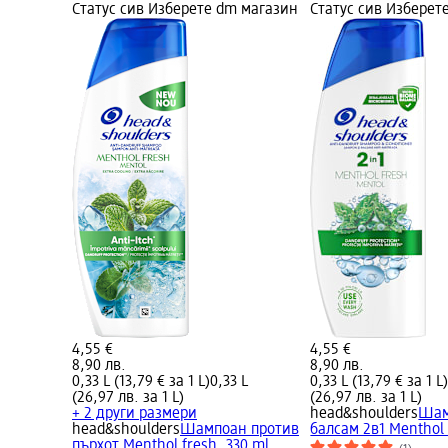
Статус сив Изберете dm магазин
Статус сив Изберет
4,55 €
4,55 €
8,90 лв.
8,90 лв.
0,33 L (13,79 € за 1 L)
0,33 L
0,33 L (13,79 € за 1 L
(26,97 лв. за 1 L)
(26,97 лв. за 1 L)
+ 2 други размери
head&shoulders
Шам
head&shoulders
Шампоан против
балсам 2в1 Menthol 
пърхот Menthol fresh, 330 ml