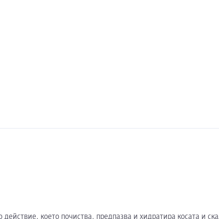
о действие, което почиства, предпазва и хидратира косата и ск