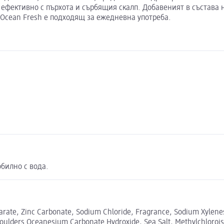
ефективно с пърхота и сърбящия скалп. Добавеният в състава н
 Ocean Fresh е подходящ за ежедневна употреба.
обилно с вода.
tearate, Zinc Carbonate, Sodium Chloride, Fragrance, Sodium Xyle
ders Oceanesium Carbonate Hydroxide, Sea Salt, Methylchloroisoth