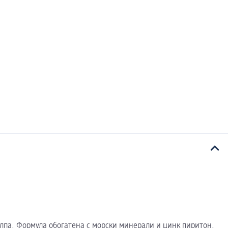
алпа. Формула обогатена с морски минерали и цинк пиритон,