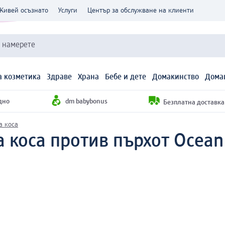
Живей осъзнато
Услуги
Център за обслужване на клиенти
и намерете
 козметика
Здраве
Храна
Бебе и дете
Домакинство
Дома
дно
dm babybonus
Безплатна доставка н
а коса
коса против пърхот Ocean 