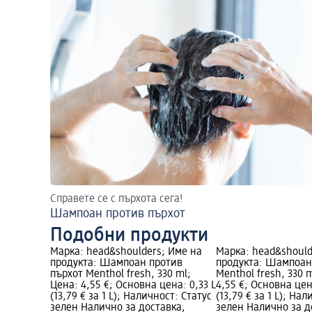
Справете се с пърхота сега!
Шампоан против пърхот
Подобни продукти
Марка: head&shoulders; Име на
Марка: head&should
продукта: Шампоан против
продукта: Шампоан
пърхот Menthol fresh, 330 ml;
Menthol fresh, 330 
Цена: 4,55 €; Основна цена: 0,33 L
4,55 €; Основна цен
(13,79 € за 1 L); Наличност: Статус
(13,79 € за 1 L); На
зелен Налично за доставка,
зелен Налично за д