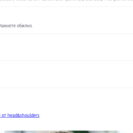
лакнете обилно.
 от head&shoulders