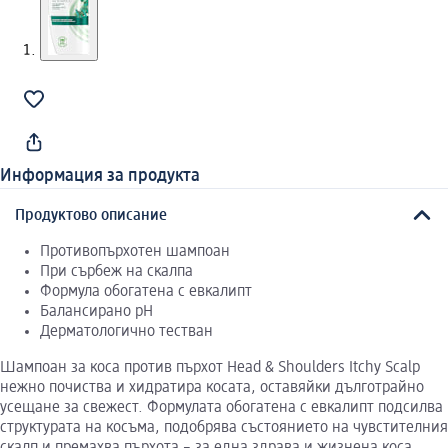
Информация за продукта
Продуктово описание
Противопърхотен шампоан
При сърбеж на скалпа
Формула обогатена с евкалипт
Балансирано pH
Дерматологично тестван
Шампоан за коса против пърхот Head & Shoulders Itchy Scalp
нежно почиства и хидратира косата, оставяйки дълготрайно
усещане за свежест. Формулата обогатена с евкалипт подсилва
структурата на косъма, подобрява състоянието на чувстителния
скалп и премахва пърхота – за една здрава и жизнена коса.