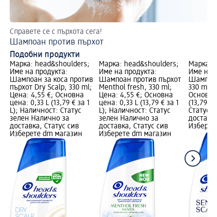
Справете се с пърхота сега!
Ет
Шампоан против пърхот
От
Подобни продукти
Марка: head&shoulders;
Марка: head&shoulders;
Марка: 
Име на продукта:
Име на продукта:
Име на 
Шампоан за коса против
Шампоан против пърхот
Шампоан 
пърхот Dry Scalp, 330 ml;
Menthol fresh, 330 ml;
330 ml; 
Цена: 4,55 €; Основна
Цена: 4,55 €; Основна
Основна 
цена: 0,33 L (13,79 € за 1
цена: 0,33 L (13,79 € за 1
(13,79 € 
L); Наличност: Статус
L); Наличност: Статус
Статус 
зелен Налично за
зелен Налично за
доставка
доставка, Статус сив
доставка, Статус сив
Изберет
Изберете dm магазин
Изберете dm магазин