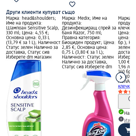
Други клиенти купуват също
Марка: head&shoulders;
Марка: Medix; Име на
Марка: 
Име на продукта:
продукта:
продукт
Шампоан Sensitive Scalp,
Дезинфекциращ спрей за
клечки з
330 ml; Цена: 4,55 €;
баня Razor, 750 ml;
Цена: 1,
Основна цена: 0,33 L
Правна категория:
цена: 160
(13,79 € за 1 L); Наличност:
Биоциден продукт; Цена:
бр.); На
Статус зелен Налично за
2,85 €; Основна цена:
зелен Н
доставка, Статус сив
0,75 L (3,80 € за 1 L);
доставка
Изберете dm магазин
Наличност: Статус зелен
Изберет
Налично за доставка,
1,00 €
Статус сив Изберете dm
1,96 лв.
160 бр. (
бр. (0,02
AGIVA
Би
клечки з
Налич
Избе