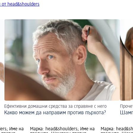
 от head&shoulders
Ефективни домашни средства за справяне с него
Проче
Какво можем да направим против пърхота?
Шамп
ers; Име на
Марка: head&shoulders; Име на
Марка: head&sh