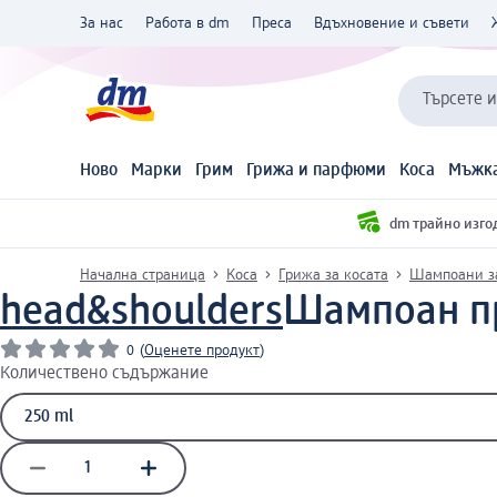
За нас
Работа в dm
Преса
Вдъхновение и съвети
Търсете 
Ново
Марки
Грим
Грижа и парфюми
Коса
Мъжка
dm трайно изго
Начална страница
Коса
Грижа за косата
Шампоани з
head&shoulders
Шампоан пр
0
(
Оценете продукт
)
Количествено съдържание