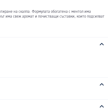
атиране на скалпа. Формулата обогатена с ментол има
ът има свеж аромат и почистващи съставки, които подсилват