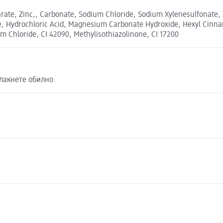
earate, Zinc,, Carbonate, Sodium Chloride, Sodium Xylenesulfonate
, Hydrochloric Acid, Magnesium Carbonate Hydroxide, Hexyl Cinna
 Chloride, CI 42090, Methylisothiazolinone, CI 17200
лакнете обилно.