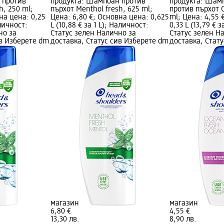
 против
продукта: Шампоан против
продукта: Шамп
h, 250 ml;
пърхот Menthol fresh, 625 ml;
против пърхот O
на цена: 0,25
Цена: 6,80 €; Основна цена: 0,625
ml; Цена: 4,55 
аличност:
L (10,88 € за 1 L); Наличност:
0,33 L (13,79 € 
но за
Статус зелен Налично за
Статус зелен Н
ив Изберете dm
доставка, Статус сив Изберете dm
доставка, Стат
магазин
магазин
6,80 €
4,55 €
13,30 лв.
8,90 лв.