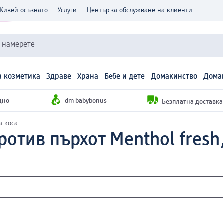
Живей осъзнато
Услуги
Център за обслужване на клиенти
и намерете
 козметика
Здраве
Храна
Бебе и дете
Домакинство
Дома
дно
dm babybonus
Безплатна доставка н
а коса
отив пърхот Menthol fresh,