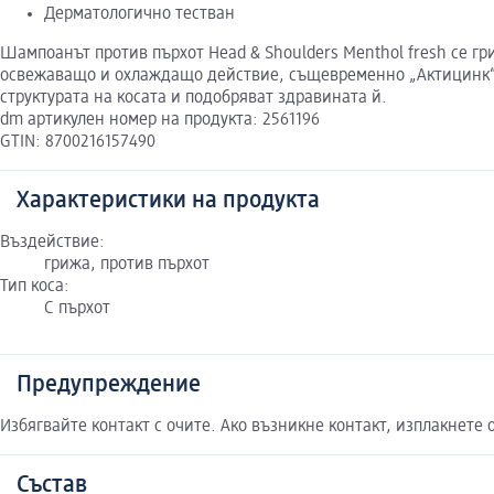
Дерматологично тестван
Шампоанът против пърхот Head & Shoulders Menthol fresh се гр
освежаващо и охлаждащо действие, същевременно „Актицинк“ с
структурата на косата и подобряват здравината й.
dm артикулен номер на продукта: 2561196
GTIN: 8700216157490
Характеристики на продукта
Въздействие:
грижа, против пърхот
Тип коса:
С пърхот
Предупреждение
Избягвайте контакт с очите. Ако възникне контакт, изплакнете 
Състав