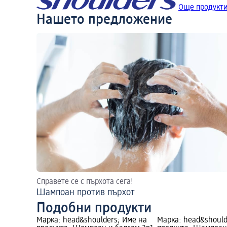
Още продукти
Нашето предложение
Справете се с пърхота сега!
Шампоан против пърхот
Подобни продукти
Марка: head&shoulders; Име на
Марка: head&should