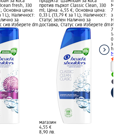
оан за коса
продукта: Шампоан за коса
продукта: 
cean fresh, 330
против пърхот Classic Clean, 330
Mentol Fres
€; Основна цена:
ml; Цена: 4,55 €; Основна цена:
7,45 €; Осн
за 1 L); Наличност:
0,33 L (13,79 € за 1 L); Наличност:
за 1 L); На
алично за
Статус зелен Налично за
Налично за
ус сив Изберете dm
доставка, Статус сив Изберете dm
Изберете d
7,45 €
14,57 лв.
0,8 L (9,31 €
за 1 L)
head&shoul
Mentol Fres
Информ
Налично
Изберет
магазин
4,55 €
8,90 лв.