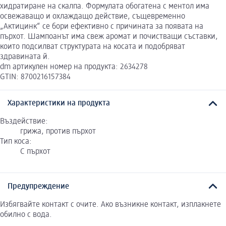
хидратиране на скалпа. Формулата обогатена с ментол има
освежаващо и охлаждащо действие, същевременно
„Актицинк“ се бори ефективно с причината за появата на
пърхот. Шампоанът има свеж аромат и почистващи съставки,
които подсилват структурата на косата и подобряват
здравината й.
dm артикулен номер на продукта: 2634278
GTIN: 8700216157384
Характеристики на продукта
Въздействие:
грижа, против пърхот
Тип коса:
С пърхот
Предупреждение
Избягвайте контакт с очите. Ако възникне контакт, изплакнете
обилно с вода.