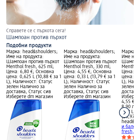
Справете се с пърхота сега!
Еф
Шампоан против пърхот
Ка
Подобни продукти
Марка: head&shoulders;
Марка: head&shoulders;
Марка: 
Име на продукта:
Име на продукта:
Име на 
Шампоан против пърхот
Шампоан против пърхот
Шампоан
Menthol fresh, 625 ml;
Menthol fresh, 330 ml;
Menthol 
Цена: 6,80 €; Основна
Цена: 4,55 €; Основна
Цена: 4,
цена: 0,625 L (10,88 € за 1
цена: 0,33 L (13,79 € за 1
цена: 0,3
L); Наличност: Статус
L); Наличност: Статус
L); Нали
зелен Налично за
зелен Налично за
зелен Н
доставка, Статус сив
доставка, Статус сив
доставка
Изберете dm магазин
Изберете dm магазин
Изберет
4,55 €
8,90 лв.
0,33 L (1
(26,97 лв
head&sh
и балсам
fresh, 3