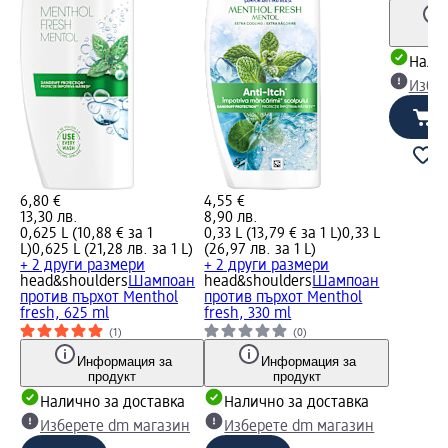
Налич
Избе
6,80 €
4,55 €
13,30 лв.
8,90 лв.
0,625 L (10,88 € за 1
0,33 L (13,79 € за 1 L)
0,33 L
L)
0,625 L (21,28 лв. за 1 L)
(26,97 лв. за 1 L)
+ 2 други размери
+ 2 други размери
head&shoulders
Шампоан
head&shoulders
Шампоан
против пърхот Menthol
против пърхот Menthol
fresh, 625 ml
fresh, 330 ml
(1)
(0)
Информация за
Информация за
продукт
продукт
Налично за доставка
Налично за доставка
Изберете dm магазин
Изберете dm магазин