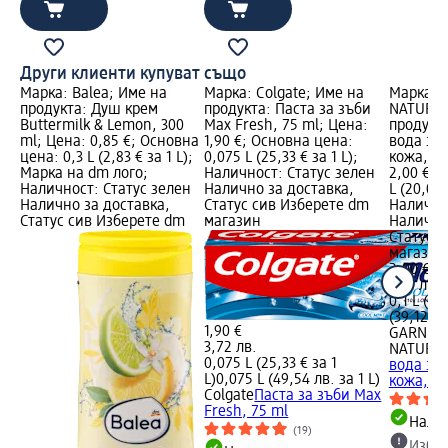
Други клиенти купуват също
Марка: Balea; Име на
Марка: Colgate; Име на
Марка: 
продукта: Душ крем
продукта: Паста за зъби
NATURAL
Buttermilk & Lemon, 300
Max Fresh, 75 ml; Цена:
продукт
ml; Цена: 0,85 €; Основна
1,90 €; Основна цена:
вода за
цена: 0,3 L (2,83 € за 1 L);
0,075 L (25,33 € за 1 L);
кожа, 10
Марка на dm лого;
Наличност: Статус зелен
2,00 €; 
Наличност: Статус зелен
Налично за доставка,
L (20,00 
Налично за доставка,
Статус сив Изберете dm
Налично
Статус сив Изберете dm
магазин
Налично
Статус 
магазин
2,00 €
3,91 лв.
0,1 L (20
(39,12 лв
1,90 €
GARNIER
3,72 лв.
NATURA
0,075 L (25,33 € за 1
вода за
L)
0,075 L (49,54 лв. за 1 L)
кожа, 10
Colgate
Паста за зъби Max
Fresh, 75 ml
Налич
(19)
Избе