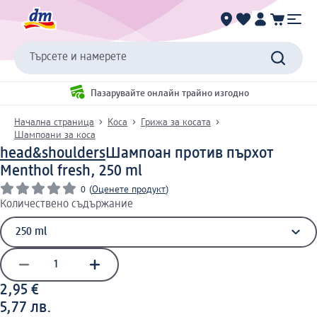
Търсете и намерете
Пазарувайте онлайн трайно изгодно
Начална страница
Коса
Грижа за косата
Шампоани за коса
head&shoulders
Шампоан против пърхот
Menthol fresh, 250 ml
0
(
Оценете продукт
)
Количествено съдържание
2,95 €
5,77 лв.