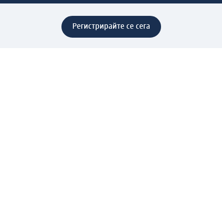
Регистрирайте се сега
Помощ
Предимства & Услуги
Център за обслужване на клиенти
Доставка & Изпращане
Връщане на стока
За dm концерна
За нас
Нашата отговорност
Работа в dm
Преса
Маршрут до Централен офис
dm Централен склад
Продуктов свят
dm Свят