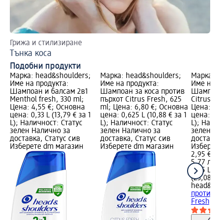
Грижа и стилизиране
Сп
Tънка коса
Ша
Подобни продукти
Марка: head&shoulders;
Марка: head&shoulders;
Марка: 
Име на продукта:
Име на продукта:
Име на 
Шампоан и балсам 2в1
Шампоан за коса против
Шампоан
Menthol fresh, 330 ml;
пърхот Citrus Fresh, 625
Citrus F
Цена: 4,55 €; Основна
ml; Цена: 6,80 €; Основна
Цена: 2,
цена: 0,33 L (13,79 € за 1
цена: 0,625 L (10,88 € за 1
цена: 0,2
L); Наличност: Статус
L); Наличност: Статус
L); Нали
зелен Налично за
зелен Налично за
зелен Н
доставка, Статус сив
доставка, Статус сив
доставка
Изберете dm магазин
Изберете dm магазин
Изберет
2,95 €
5,77 лв.
0,25 L (1
(23,08 лв
head&sh
против п
Fresh, 2