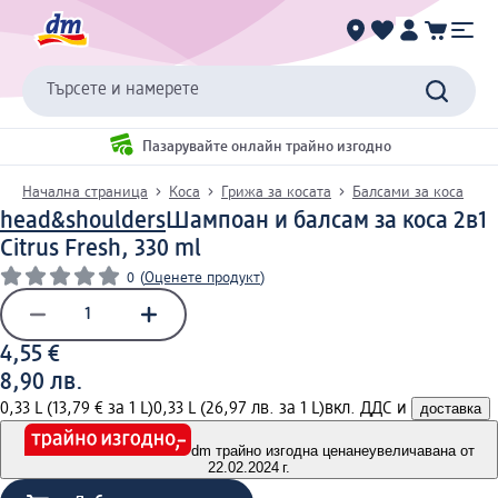
Търсете и намерете
Пазарувайте онлайн трайно изгодно
Начална страница
Коса
Грижа за косата
Балсами за коса
head&shoulders
Шампоан и балсам за коса 2в1
Citrus Fresh, 330 ml
0
(
Оценете продукт
)
4,55 €
8,90 лв.
0,33 L (13,79 € за 1 L)
0,33 L (26,97 лв. за 1 L)
вкл. ДДС и
доставка
dm трайно изгодна цена
неувеличавана от
22.02.2024 г.