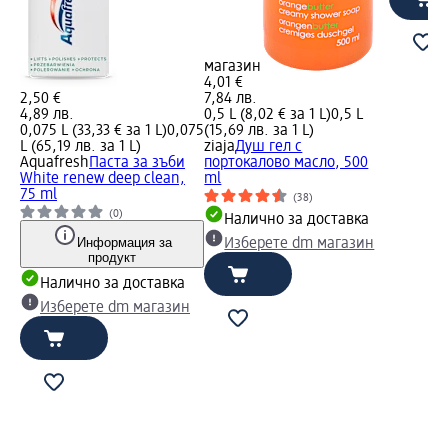
магазин
4,01 €
2,50 €
7,84 лв.
4,89 лв.
0,5 L (8,02 € за 1 L)
0,5 L
0,075 L (33,33 € за 1 L)
0,075
(15,69 лв. за 1 L)
L (65,19 лв. за 1 L)
ziaja
Душ гел с
Aquafresh
Паста за зъби
портокалово масло, 500
White renew deep clean,
ml
75 ml
(38)
(0)
Налично за доставка
Информация за
Изберете dm магазин
продукт
Налично за доставка
Изберете dm магазин