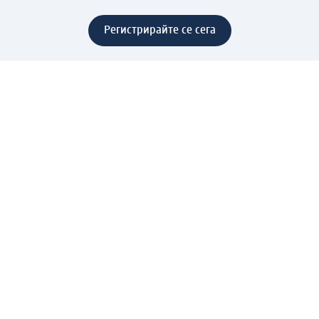
Регистрирайте се сега
Помощ
Предимства & Услуги
Център за обслужване на клиенти
Доставка & Изпращане
Връщане на стока
За dm концерна
За нас
Нашата отговорност
Работа в dm
Преса
Маршрут до Централен офис
dm Централен склад
Продуктов свят
dm Свят