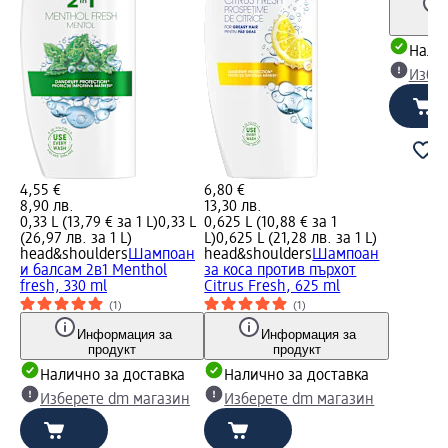
Налич
Избе
4,55 €
6,80 €
8,90 лв.
13,30 лв.
0,33 L (13,79 € за 1 L)
0,33 L
0,625 L (10,88 € за 1
(26,97 лв. за 1 L)
L)
0,625 L (21,28 лв. за 1 L)
head&shoulders
Шампоан
head&shoulders
Шампоан
и балсам 2в1 Menthol
за коса против пърхот
fresh, 330 ml
Citrus Fresh, 625 ml
(1)
(1)
Информация за
Информация за
продукт
продукт
Налично за доставка
Налично за доставка
Изберете dm магазин
Изберете dm магазин