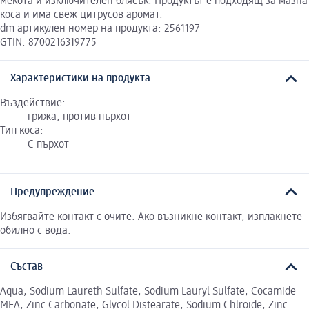
мекота и изключителен блясък. Продуктът е подходящ за мазна
коса и има свеж цитрусов аромат.
dm артикулен номер на продукта: 2561197
GTIN: 8700216319775
Характеристики на продукта
Въздействие:
грижа, против пърхот
Тип коса:
С пърхот
Предупреждение
Избягвайте контакт с очите. Ако възникне контакт, изплакнете
обилно с вода.
Състав
Aqua, Sodium Laureth Sulfate, Sodium Lauryl Sulfate, Cocamide
MEA, Zinc Carbonate, Glycol Distearate, Sodium Chlroide, Zinc