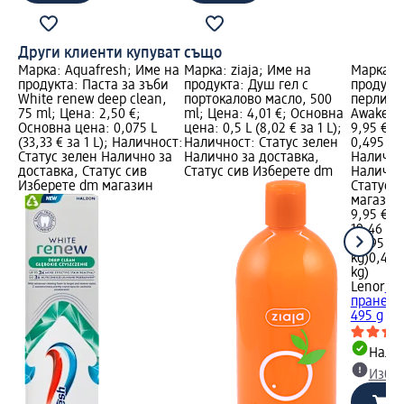
Други клиенти купуват също
Марка: Aquafresh; Име на
Марка: ziaja; Име на
Марка: L
продукта: Паста за зъби
продукта: Душ гел с
продукт
White renew deep clean,
портокалово масло, 500
перли за
75 ml; Цена: 2,50 €;
ml; Цена: 4,01 €; Основна
Awakenin
Основна цена: 0,075 L
цена: 0,5 L (8,02 € за 1 L);
9,95 €; 
(33,33 € за 1 L); Наличност:
Наличност: Статус зелен
0,495 kg 
Статус зелен Налично за
Налично за доставка,
Налично
доставка, Статус сив
Статус сив Изберете dm
Налично
Изберете dm магазин
Статус 
магазин
9,95 €
19,46 лв
0,495 kg 
kg)
0,495 
kg)
Lenor
Па
пране Sp
495 g
Налич
Избе