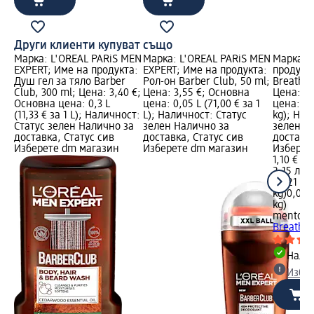
Други клиенти купуват също
Марка: L'ORÉAL PARiS MEN
Марка: L'ORÉAL PARiS MEN
Марка: 
EXPERT; Име на продукта:
EXPERT; Име на продукта:
продукт
Душ гел за тяло Barber
Рол-он Barber Club, 50 ml;
Breath L
Club, 300 ml; Цена: 3,40 €;
Цена: 3,55 €; Основна
Цена: 1,
Основна цена: 0,3 L
цена: 0,05 L (71,00 € за 1
цена: 0,0
(11,33 € за 1 L); Наличност:
L); Наличност: Статус
kg); Нал
Статус зелен Налично за
зелен Налично за
зелен Н
доставка, Статус сив
доставка, Статус сив
доставка
Изберете dm магазин
Изберете dm магазин
Изберет
1,10 €
2,15 лв.
0,021 kg 
kg)
0,021 
kg)
mentos
Б
Breath L
Налич
Избе