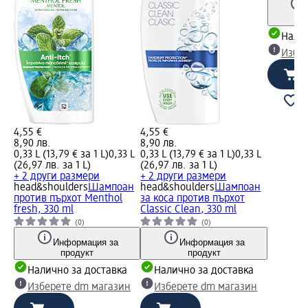
Налич
Избе
4,55 €
4,55 €
8,90 лв.
8,90 лв.
0,33 L (13,79 € за 1 L)
0,33 L
0,33 L (13,79 € за 1 L)
0,33 L
(26,97 лв. за 1 L)
(26,97 лв. за 1 L)
+ 2 други размери
+ 2 други размери
head&shoulders
Шампоан
head&shoulders
Шампоан
против пърхот Menthol
за коса против пърхот
fresh, 330 ml
Classic Clean, 330 ml
(0)
(0)
Информация за
Информация за
продукт
продукт
Налично за доставка
Налично за доставка
Изберете dm магазин
Изберете dm магазин