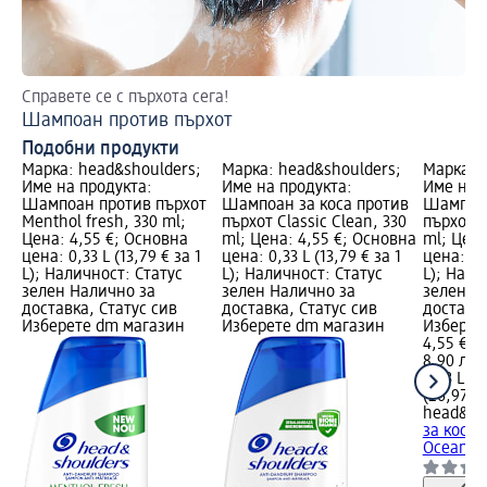
Справете се с пърхота сега!
Еф
Шампоан против пърхот
Ка
Подобни продукти
Марка: head&shoulders;
Марка: head&shoulders;
Марка: 
Име на продукта:
Име на продукта:
Име на 
Шампоан против пърхот
Шампоан за коса против
Шампоан
Menthol fresh, 330 ml;
пърхот Classic Clean, 330
пърхот O
Цена: 4,55 €; Основна
ml; Цена: 4,55 €; Основна
ml; Цена
цена: 0,33 L (13,79 € за 1
цена: 0,33 L (13,79 € за 1
цена: 0,3
L); Наличност: Статус
L); Наличност: Статус
L); Нали
зелен Налично за
зелен Налично за
зелен Н
доставка, Статус сив
доставка, Статус сив
доставка
Изберете dm магазин
Изберете dm магазин
Изберет
4,55 €
8,90 лв.
0,33 L (1
(26,97 лв
head&sh
за коса 
Ocean fr