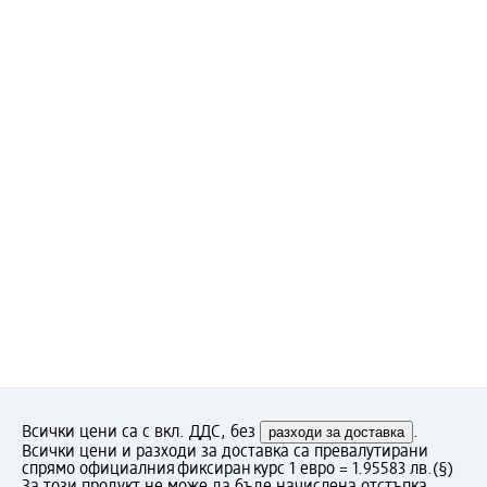
Всички цени са с вкл. ДДС, без
разходи за доставка
.
Всички цени и разходи за доставка са превалутирани
спрямо официалния фиксиран курс 1 евро = 1.95583 лв.
(§)
За този продукт не може да бъде начислена отстъпка.