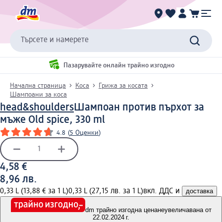
Търсете и намерете
Пазарувайте онлайн трайно изгодно
Начална страница
Коса
Грижа за косата
Шампоани за коса
head&shoulders
Шампоан против пърхот за
мъже Old spice, 330 ml
4.8
(
5 Оценки
)
4,58 €
8,96 лв.
0,33 L (13,88 € за 1 L)
0,33 L (27,15 лв. за 1 L)
вкл. ДДС и
доставка
dm трайно изгодна цена
неувеличавана от
22.02.2024 г.