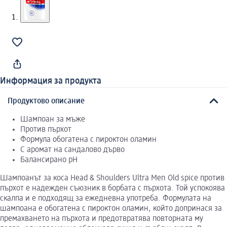
Информация за продукта
Продуктово описание
Шампоан за мъже
Против пърхот
Формула обогатена с пироктон оламин
С аромат на сандалово дърво
Балансирано pH
Шампоанът за коса Head & Shoulders Ultra Men Old spice против
пърхот е надежден съюзник в борбата с пърхота. Той успокоява
скалпа и е подходящ за ежедневна употреба. Формулата на
шампоана е обогатена с пироктон оламин, който допринася за
премахването на пърхота и предотвратява повторната му