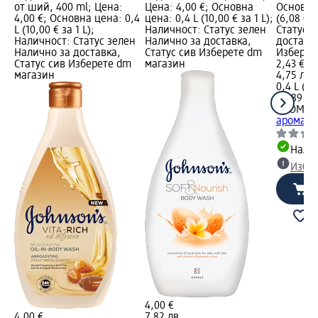
от ший, 400 ml; Цена:
Цена: 4,00 €; Основна
Основна 
4,00 €; Основна цена: 0,4
цена: 0,4 L (10,00 € за 1 L);
(6,08 € 
L (10,00 € за 1 L);
Наличност: Статус зелен
Статус 
Наличност: Статус зелен
Налично за доставка,
доставка
Налично за доставка,
Статус сив Изберете dm
Изберет
Статус сив Изберете dm
магазин
2,43 €
магазин
4,75 лв.
0,4 L (6,
(11,89 лв
AROMA
Д
аромат н
Налич
Избе
4,00 €
4,00 €
7,82 лв.