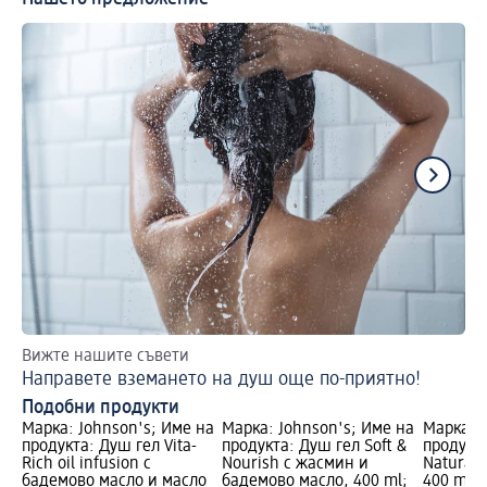
Вижте нашите съвети
Вр
Направете вземането на душ още по-приятно!
Пр
Подобни продукти
Марка: Johnson's; Име на
Марка: Johnson's; Име на
Марка: 
продукта: Душ гел Vita-
продукта: Душ гел Soft &
продукт
Rich oil infusion с
Nourish с жасмин и
Natural 
бадемово масло и масло
бадемово масло, 400 ml;
400 ml; 