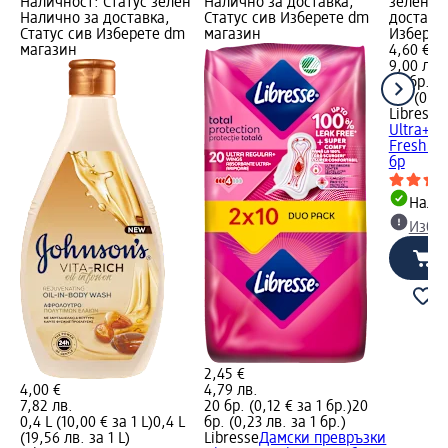
Наличност: Статус зелен
Налично за доставка,
зелен Н
Налично за доставка,
Статус сив Изберете dm
доставка
Статус сив Изберете dm
магазин
Изберет
магазин
4,60 €
9,00 лв.
40 бр. (0
бр. (0,23
Libresse
Ultra+
Freshnes
бр
Налич
Избе
2,45 €
4,00 €
4,79 лв.
7,82 лв.
20 бр. (0,12 € за 1 бр.)
20
0,4 L (10,00 € за 1 L)
0,4 L
бр. (0,23 лв. за 1 бр.)
(19,56 лв. за 1 L)
Libresse
Дамски превръзки