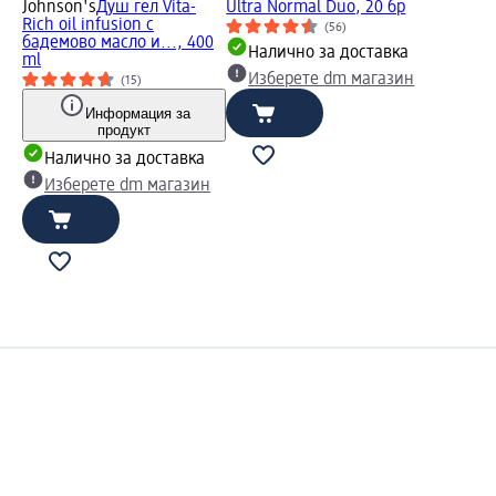
Johnson's
Душ гел Vita-
Ultra Normal Duo, 20 бр
Rich oil infusion с
(56)
бадемово масло и..., 400
Налично за доставка
ml
Изберете dm магазин
(15)
Информация за
продукт
Налично за доставка
Изберете dm магазин