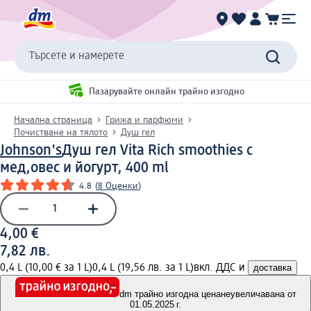
Търсете и намерете
Пазарувайте онлайн трайно изгодно
Начална страница
Грижа и парфюми
Почистване на тялото
Душ гел
Johnson's
Душ гел Vita Rich smoothies с
мед,овес и йогурт, 400 ml
4.8
(
8 Оценки
)
4,00 €
7,82 лв.
0,4 L (10,00 € за 1 L)
0,4 L (19,56 лв. за 1 L)
вкл. ДДС и
доставка
dm трайно изгодна цена
неувеличавана от
01.05.2025 г.