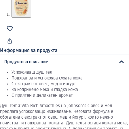
Информация за продукта
Продуктово описание
Успокояващ душ гел
Подхранва и успокоява сухата кожа
С екстракт от овес, мед и йогурт
За копринено мека и гладка кожа
С приятен и деликатен аромат
Душ гелът Vita-Rich Smoothies на Johnson's с овес и мед
предлага успокояващо изживяване. Неговата формула е
обогатена с екстракт от овес, мед и йогурт, които нежно
почистват и подхранват кожата. Душ гелът оставя кожата мека,
гладка и приятно ароматизирана. С деликатния си аромат на