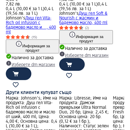
7,82 лв.
0,4 L (10,00 € за 1 L)
0,4 L
0,4 L (10,00 € за 1 L)
0,4 L
(19,56 лв. за 1 L)
(19,56 лв. за 1 L)
Johnson's
Душ гел Soft &
Johnson's
Душ гел Vita-
Nourish с жасмин и
Rich oil infusion с
бадемово масло, 400 ml
бадемово масло и..., 400
(2)
ml
Информация за
(15)
продукт
Информация за
Налично за доставка
продукт
Изберете dm магазин
Налично за доставка
Изберете dm магазин
Други клиенти купуват също
Марка: Johnson's; Име на
Марка: Libresse; Име на
Марка: L
продукта: Душ гел Vita-
продукта: Дамски
продукт
Rich oil infusion с
превръзки Ultra Normal
превръзк
бадемово масло и масло
Duo, 20 бр; Цена: 2,45 €;
Freshnes
от ший, 400 ml; Цена:
Основна цена: 20 бр.
бр; Цена
4,00 €; Основна цена: 0,4
(0,12 € за 1 бр.);
цена: 40 
L (10,00 € за 1 L);
Наличност: Статус зелен
бр.); На