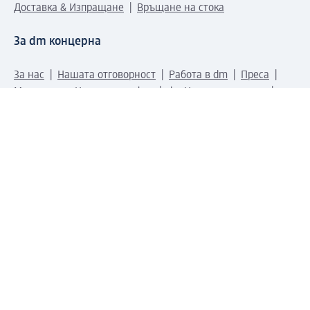
Доставка & Изпращане
Връщане на стока
За dm концерна
За нас
Нашата отговорност
Работа в dm
Преса
Маршрут до Централен офис
dm Централен склад
Продуктов свят
dm Свят
Сертификати