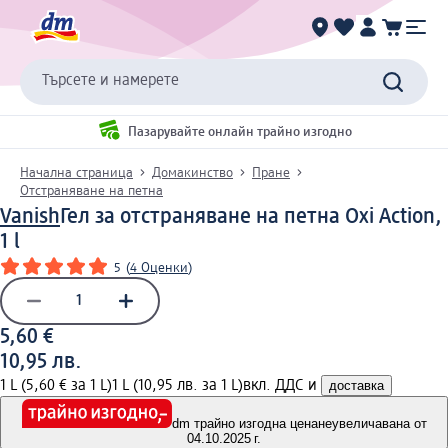
Търсете и намерете
Пазарувайте онлайн трайно изгодно
Начална страница
Домакинство
Пране
Отстраняване на петна
Vanish
Гел за отстраняване на петна Oxi Action,
1 l
5
(
4 Оценки
)
5,60 €
10,95 лв.
1 L (5,60 € за 1 L)
1 L (10,95 лв. за 1 L)
вкл. ДДС и
доставка
dm трайно изгодна цена
неувеличавана от
04.10.2025 г.