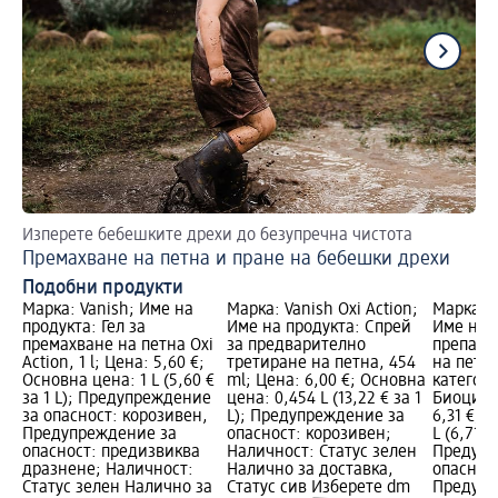
Изперете бебешките дрехи до безупречна чистота
То
Премахване на петна и пране на бебешки дрехи
Пр
Подобни продукти
Марка: Vanish; Име на
Марка: Vanish Oxi Action;
Марка: V
продукта: Гел за
Име на продукта: Спрей
Име на 
премахване на петна Oxi
за предварително
препара
Action, 1 l; Цена: 5,60 €;
третиране на петна, 454
на петна
Основна цена: 1 L (5,60 €
ml; Цена: 6,00 €; Основна
категори
за 1 L); Предупреждение
цена: 0,454 L (13,22 € за 1
Биоциде
за опасност: корозивен,
L); Предупреждение за
6,31 €; 
Предупреждение за
опасност: корозивен;
L (6,71 € 
опасност: предизвиква
Наличност: Статус зелен
Предупр
дразнене; Наличност:
Налично за доставка,
опасност
Статус зелен Налично за
Статус сив Изберете dm
Предупр