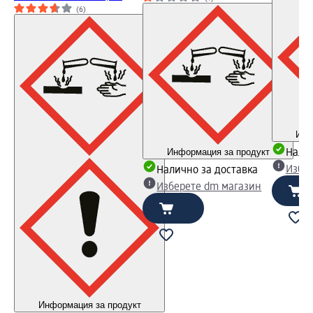
(6)
Инф
Информация за продукт
Налич
Избе
Налично за доставка
Изберете dm магазин
Информация за продукт