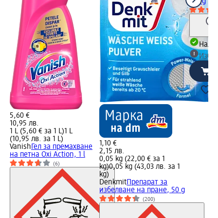
100 g
Налич
Избе
5,60 €
10,95 лв.
1 L (5,60 € за 1 L)
1 L
(10,95 лв. за 1 L)
1,10 €
Vanish
Гел за премахване
2,15 лв.
на петна Oxi Action, 1 l
0,05 kg (22,00 € за 1
(6)
kg)
0,05 kg (43,03 лв. за 1
kg)
Denkmit
Препарат за
избелване на пране, 50 g
(200)