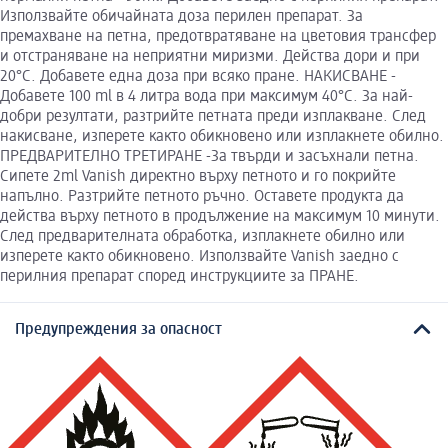
Използвайте обичайната доза перилен препарат. За
премахване на петна, предотвратяване на цветовия трансфер
и отстраняване на неприятни миризми. Действа дори и при
20°C. Добавете една доза при всяко пране. НАКИСВАНЕ -
Добавете 100 ml в 4 литра вода при максимум 40°С. За най-
добри резултати, разтрийте петната преди изплакване. След
накисване, изперете както обикновено или изплакнете обилно.
ПРЕДВАРИТЕЛНО ТРЕТИРАНЕ -За твърди и засъхнали петна.
Сипете 2ml Vanish директно върху петното и го покрийте
напълно. Разтрийте петното ръчно. Оставете продукта да
действа върху петното в продължение на максимум 10 минути.
След предварителната обработка, изплакнете обилно или
изперете както обикновено. Използвайте Vanish заедно с
перилния препарат според инструкциите за ПРАНЕ.
Предупреждения за опасност