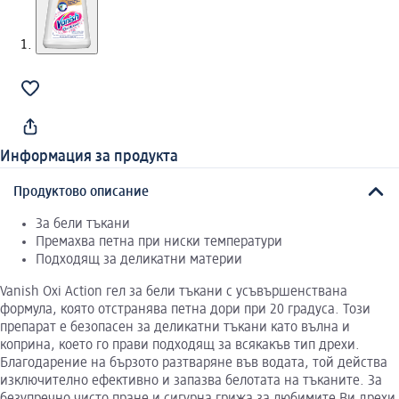
Информация за продукта
Продуктово описание
За бели тъкани
Премахва петна при ниски температури
Подходящ за деликатни материи
Vanish Oxi Action гел за бели тъкани с усъвършенствана
формула, която отстранява петна дори при 20 градуса. Този
препарат е безопасен за деликатни тъкани като вълна и
коприна, което го прави подходящ за всякакъв тип дрехи.
Благодарение на бързото разтваряне във водата, той действа
изключително ефективно и запазва белотата на тъканите. За
безупречно чисто пране и сигурна грижа за любимите Ви дрехи