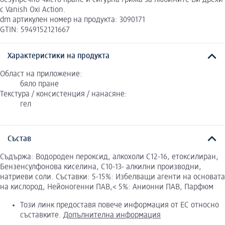
с Vanish Oxi Action.
dm артикулен номер на продукта: 3090171
GTIN: 5949152121667
Характеристики на продукта
Област на приложение:
бяло пране
Текстура / консистенция / нанасяне:
гел
Състав
Съдържа: Водороден пероксид, алкохоли C12-16, етоксилиран,
Бензенсулфонова киселина, С10-13- алкилни производни,
натриеви соли. Съставки: 5-15%: Избелващи агенти на основата
на кислород, Нейоногенни ПАВ,< 5%: Анионни ПАВ, Парфюм
Този линк предоставя повече информация от ЕС относно
съставките.
Допълнителна информация