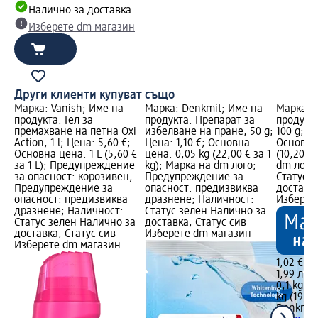
Налично за доставка
Изберете dm магазин
Други клиенти купуват също
Марка: Vanish; Име на
Марка: Denkmit; Име на
Марка: 
продукта: Гел за
продукта: Препарат за
продукта
премахване на петна Oxi
избелване на пране, 50 g;
100 g; Це
Action, 1 l; Цена: 5,60 €;
Цена: 1,10 €; Основна
Основна 
Основна цена: 1 L (5,60 €
цена: 0,05 kg (22,00 € за 1
(10,20 €
за 1 L); Предупреждение
kg); Марка на dm лого;
dm лого
за опасност: корозивен,
Предупреждение за
Статус 
Предупреждение за
опасност: предизвиква
доставка
опасност: предизвиква
дразнене; Наличност:
Изберет
дразнене; Наличност:
Статус зелен Налично за
Статус зелен Налично за
доставка, Статус сив
доставка, Статус сив
Изберете dm магазин
Изберете dm магазин
1,02 €
1,99 лв.
0,1 kg (1
kg (19,95
Denkmit