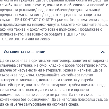
етикета на продукта. Да се съхранява извън обсега на деца. Да
се избягва контакт с очите, кожата или облеклото. Използвайте
предпазни ръкавици/предпазно облекло/предпазни очила/
предпазна маска за лице/предпазни средства за защита на
слуха/... ПРИ КОНТАКТ С ОЧИТЕ: промивайте внимателно с вода
в продължение на няколко минути. Свалете контактните лещи,
ако има такива и доколкото това е възможно. Продължете с
изплакването. Незабавно се обадете в ЦЕНТЪР ПО
ТОКСИКОЛОГИЯ или на лекар.
Указания за съхранение
Да се съхранява в оригинален контейнер, защитен от директна
слънчева светлина, на сухо, хладно и добре проветриво място,
далече от несъвместими материали, храна и напитки. Да се
съхранява под ключ. Съхранявайте контейнера плътно
затворен и запечатан, докато не са готови за употреба.
Контейнерите, които са били отваряни, трябва внимателно да
се запечатат отново и да се съхраняват в изправено
положение, за да не се допусне разлив. Да не се съхранява в
контейнери без обозначения. Да се използва подходящ съд, за
да се избегне замърсяване на околната среда.