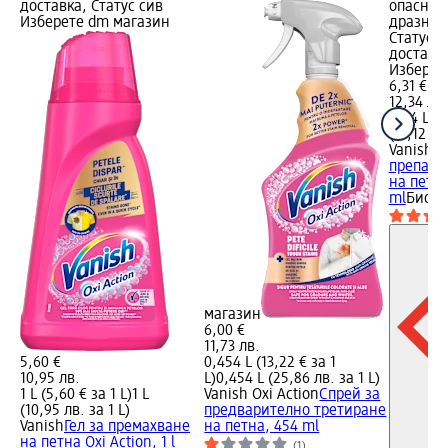
доставка, Статус сив
опаснос
Изберете dm магазин
дразнен
Статус 
доставка
Изберет
6,31 €
12,34 лв.
0,94 L (6
(13,12 лв
Vanish O
препара
на петна
ml
Биоци
магазин
6,00 €
11,73 лв.
5,60 €
0,454 L (13,22 € за 1
10,95 лв.
L)
0,454 L (25,86 лв. за 1 L)
1 L (5,60 € за 1 L)
1 L
Vanish Oxi Action
Спрей за
(10,95 лв. за 1 L)
предварително третиране
Vanish
Гел за премахване
на петна, 454 ml
на петна Oxi Action, 1 l
(1)