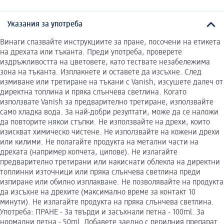
Указания за употреба
Винаги спазвайте инструкциите за пране, посочени на етикета
на дрехата или тъканта. Преди употреба, проверете
издръжливостта на цветовете, като тествате незабележима
зона на тъканта. Изплакнете и оставете да изсъхне. След
измиване или третиране на тъкани с Vanish, изсушете далеч от
директна топлина и пряка слънчева светлина. Когато
използвате Vanish за предварително третиране, използвайте
само хладка вода. За най-добри резултати, може да се наложи
да повторите някои стъпки. Не използвайте на дрехи, които
изискват химическо чистене. Не използвайте на кожени дрехи
или килими. Не полагайте продукта на метални части на
дрехата (например копчета, ципове). Не излагайте
предварително третирани или накиснати облекла на директни
топлинни източници или пряка слънчева светлина преди
изпиране или обилно изплакване. Не позволявайте на продукта
да изсъхне на дрехите (максимално време за контакт 10
минути). Не излагайте продукта на пряка слънчева светлина.
Употреба: ПРАНЕ - За твърди и засъхнали петна - 100ml. За
нормални петна - 50ml. Добавете заедно с перилния препарат.