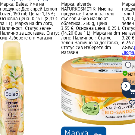
Марка: Balea; Име на
Марка: alverde
Марка
продукта: Део спрей Lemon
NATURKOSMETIK; Име на
продук
Lover, 150 ml; Цена: 1,25 €;
продукта: Пилинг за тяло
тяло 
Основна цена: 0,15 L (8,33 €
със сол и био масло от
3,20 €
за 1 L); Марка на dm лого;
облепиха, 250 g; Цена:
зелен
Наличност: Статус зелен
3,55 €; Основна цена: 0,25 L
Стату
Налично за доставка, Статус
(14,20 € за 1 L); Марка на dm
магаз
сив Изберете dm магазин
лого; Наличност: Статус
3,20 €
зелен Налично за доставка,
6,26 л
Статус сив Изберете dm
AGIVA
магазин
Люфа,
И
Нал
Из