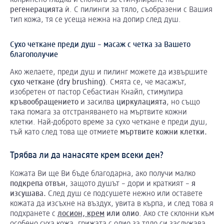
копринено гладка и спомага за стимулиране на
регенерацията
ѝ. С пилинги за тяло, съобразени с Вашия
тип кожа, тя се усеща нежна на допир след душ.
Сухо четкане преди душ – масаж с четка за Вашето
благополучие
Ако желаете, преди душ и пилинг можете да извършите
сухо
четкане
(dry
brushing
)
. Смята се, че масажът,
изобретен от пастор Себастиан Кнайп, стимулира
кръвообращението
и засилва
циркулацията
, но също
така помага за отстраняването на мъртвите кожни
клетки. Най-доброто време за сухо четкане е преди душ,
тъй като след това ще отмиете
мъртвите
кожни
клетки
.
Трябва ли да нанасяте крем всеки ден?
Кожата Ви ще Ви бъде благодарна, ако получи малко
подкрепа
отвън
, защото душът – дори и краткият –
я
изсушава
.
След душ се подсушете нежно или оставете
кожата да изсъхне на въздух, увита в кърпа, и след това я
подхранете с
лосион, крем
или
олио
. Ако сте склонни към