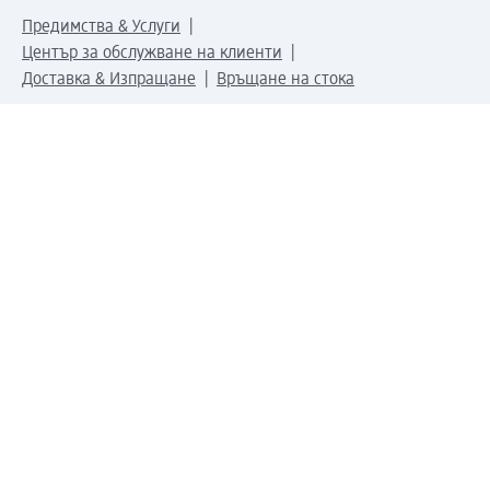
Предимства & Услуги
Център за обслужване на клиенти
Доставка & Изпращане
Връщане на стока
За dm концерна
За нас
Нашата отговорност
Работа в dm
Преса
Маршрут до Централен офис
dm Централен склад
Продуктов свят
dm Свят
Сертификати