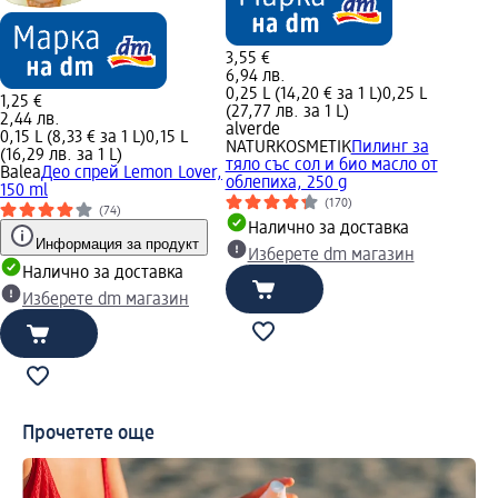
3,55 €
6,94 лв.
0,25 L (14,20 € за 1 L)
0,25 L
1,25 €
(27,77 лв. за 1 L)
2,44 лв.
alverde
0,15 L (8,33 € за 1 L)
0,15 L
NATURKOSMETIK
Пилинг за
(16,29 лв. за 1 L)
тяло със сол и био масло от
Balea
Део спрей Lemon Lover,
облепиха, 250 g
150 ml
(170)
(74)
Налично за доставка
Информация за продукт
Изберете dm магазин
Налично за доставка
Изберете dm магазин
Прочетете още