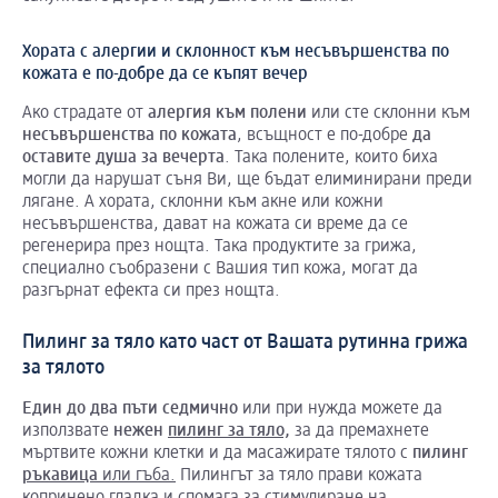
Хората с алергии и склонност към несъвършенства по
кожата е по-добре да се къпят вечер
Ако страдате от
алергия
към
полени
или сте склонни към
несъвършенства
по
кожата
, всъщност е по-добре
да
оставите
душа
за
вечерта
. Така полените, които биха
могли да нарушат съня Ви, ще бъдат елиминирани преди
лягане. А хората, склонни към акне или кожни
несъвършенства, дават на кожата си време да се
регенерира през нощта. Така продуктите за грижа,
специално съобразени с Вашия тип кожа, могат да
разгърнат ефекта си през нощта.
Пилинг за тяло като част от Вашата рутинна грижа
за тялото
Един
до
два
пъти
седмично
или при нужда можете да
използвате
нежен
пилинг за тяло,
за да премахнете
мъртвите кожни клетки и да масажирате тялото с
пилинг
ръкавица
или гъба.
Пилингът за тяло прави кожата