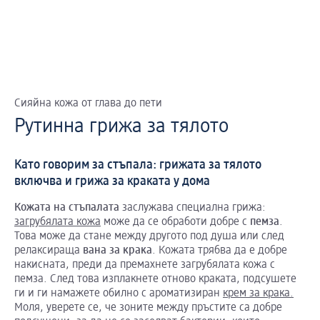
Сияйна кожа от глава до пети
Рутинна грижа за тялото
Като говорим за стъпала: грижата за тялото
включва и грижа за краката у дома
Кожата
на
стъпалата
заслужава специална грижа:
загрубялата кожа
може да се обработи добре с
пемза
.
Това може да стане между другото под душа или след
релаксираща
вана
за
крака
. Кожата трябва да е добре
накисната, преди да премахнете загрубялата кожа с
пемза. След това изплакнете отново краката, подсушете
ги и ги намажете обилно с ароматизиран
крем за крака.
Моля, уверете се, че зоните между пръстите са добре