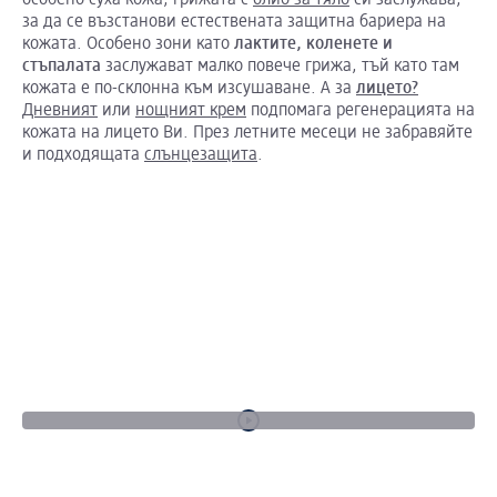
особено суха кожа, грижата с
олио за тяло
си заслужава,
за да се възстанови естествената защитна бариера на
кожата. Особено зони като
лактите
,
коленете
и
стъпалата
заслужават малко повече грижа, тъй като там
кожата е по-склонна към изсушаване. А за
лицето?
Дневният
или
нощният крем
подпомага регенерацията на
кожата на лицето Ви. През летните месеци не забравяйте
и подходящата
слънцезащита
.