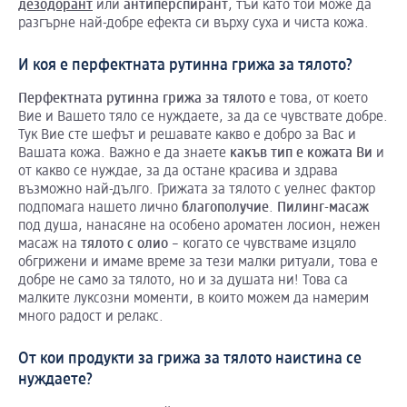
дезодорант
или
антиперспирант
, тъй като той може да
разгърне най-добре ефекта си върху суха и чиста кожа.
И коя е перфектната рутинна грижа за тялото?
Перфектната
рутинна
грижа
за
тялото
е това, от което
Вие и Вашето тяло се нуждаете, за да се чувствате добре.
Тук Вие сте шефът и решавате какво е добро за Вас и
Вашата кожа. Важно е да знаете
какъв
тип
е
кожата
Ви
и
от какво се нуждае, за да остане красива и здрава
възможно най-дълго. Грижата за тялото с уелнес фактор
подпомага нашето лично
благополучие
.
Пилинг-масаж
под душа, нанасяне на особено ароматен лосион, нежен
масаж на
тялото
с
олио
– когато се чувстваме изцяло
обгрижени и имаме време за тези малки ритуали, това е
добре не само за тялото, но и за душата ни! Това са
малките луксозни моменти, в които можем да намерим
много радост и релакс.
От кои продукти за грижа за тялото наистина се
нуждаете?