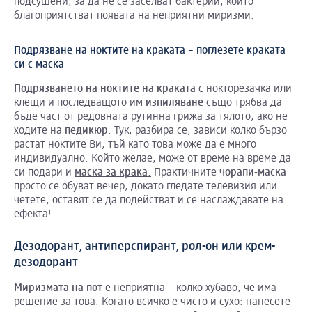
подсушени, за да не се заселват бактерии, които
благоприятстват появата на неприятни миризми.
Подрязване на ноктите на краката – поглезете краката
си с маска
Подрязването
на
ноктите
на
краката
с нокторезачка или
клещи и последващото им
изпиляване
също трябва да
бъде част от редовната рутинна грижа за тялото, ако не
ходите на
педикюр
. Тук, разбира се, зависи колко бързо
растат ноктите Ви, тъй като това може да е много
индивидуално. Който желае, може от време на време да
си подари и
маска за крака
.
Практичните
чорапи-маска
просто се обуват вечер, докато гледате телевизия или
четете, оставят се да подействат и се наслаждавате на
ефекта!
Дезодорант, антиперспирант, рол-он или крем-
дезодорант
Миризмата
на
пот
е неприятна – колко хубаво, че има
решение за това. Когато всичко е чисто и сухо: нанесете