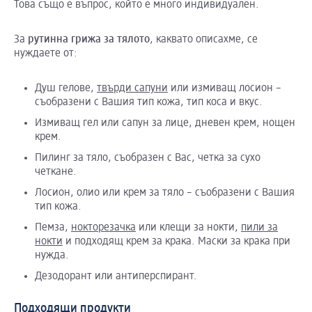
Това също е въпрос, който е много индивидуален.
За
рутинна
грижа
за
тялото
, каквато описахме, се
нуждаете от:
Душ гелове,
твърди сапуни
или измиващ лосион –
съобразени с Вашия тип кожа, тип коса и вкус.
Измиващ гел или сапун за лице, дневен крем, нощен
крем.
Пилинг за тяло, съобразен с Вас, четка за сухо
четкане.
Лосион, олио или крем за тяло – съобразени с Вашия
тип кожа.
Пемза,
нокторезачка
или клещи за нокти,
пили за
нокти
и подходящ крем за крака. Маски за крака при
нужда.
Дезодорант или антиперспирант.
Подходящи продукти