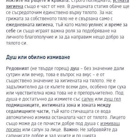
ноктите
на
ръцете
и
краката
.
Строго погледнато,
устната
хигиена
също е част от нея. В днешната статия обаче ще
се съсредоточим единствено върху тялото. За нас
грижата за собственото тяло не е свързана само с
ежедневната
хигиена
, тъй като малко
уелнес
и
време
за
себе
си също играят важна роля за подобряване на
личното благополучие и за да направим нещо добро за
тялото си.
Душ или обилно измиване
Редовният
(не твърде горещ)
душ
– без значение дали
сутрин или вечер, това е въпрос на вкус – е от
съществено значение за хигиената на тялото. Не е
задължително да се къпете всеки ден, особено при суха
или чувствителна кожа това не е препоръчително. Под
душа е достатъчно да измиете със
сапун
или
душ гел
подмишниците
,
интимната
зона
и
зоната
между
седалищните
части
, тъй като стичащата се вода
автоматично измива останалата част от тялото. Лицето
също може да се почисти добре под душа с
измиващ
лосион
или сапун за лице.
Важно
:
Не забравяйте да
сапунисате добре и зад ушите и по шията.