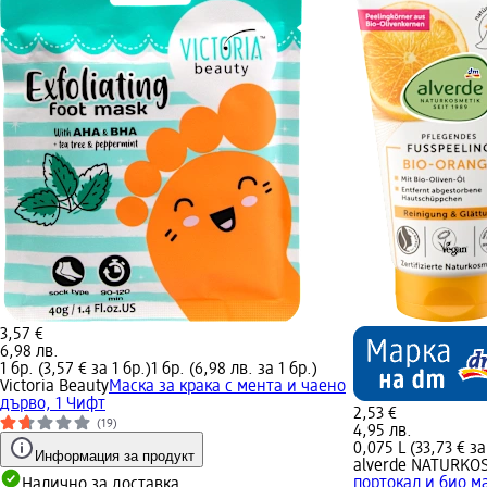
3,57 €
6,98 лв.
1 бр. (3,57 € за 1 бр.)
1 бр. (6,98 лв. за 1 бр.)
Victoria Beauty
Маска за крака с мента и чаено
дърво, 1 Чифт
2,53 €
(19)
4,95 лв.
0,075 L (33,73 € за
Информация за продукт
alverde NATURKO
портокал и био ма
Налично за доставка