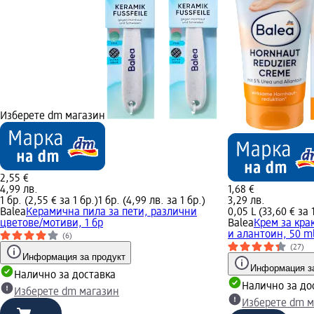
Изберете dm магазин
2,55 €
4,99 лв.
1,68 €
1 бр. (2,55 € за 1 бр.)
1 бр. (4,99 лв. за 1 бр.)
3,29 лв.
Balea
Керамична пила за пети, различни
0,05 L (33,60 € за 1
цветове/мотиви, 1 бр
Balea
Крем за крак
и алантоин, 50 m
(6)
(27)
Информация за продукт
Информация за
Налично за доставка
Налично за до
Изберете dm магазин
Изберете dm м