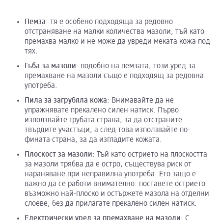
Пемза
: тя е особено подходяща за редовно
отстраняване на малки количества мазоли, тъй като
премахва малко и не може да увреди меката кожа под
тях.
Гъба за мазоли
: подобно на пемзата, този уред за
премахване на мазоли също е подходящ за редовна
употреба.
Пила за загрубяла кожа
: Внимавайте да не
упражнявате прекалено силен натиск. Първо
използвайте грубата страна, за да отстраните
твърдите участъци, а след това използвайте по-
фината страна, за да изгладите кожата.
Плоскост за мазоли
: Тъй като острието на плоскостта
за мазоли трябва да е остро, съществува риск от
нараняване при неправилна употреба. Ето защо е
важно да се работи внимателно: поставете острието
възможно най-плоско и остържете мазола на отделни
слоеве, без да прилагате прекалено силен натиск.
Електрически уред за премахване на мазоли
: С