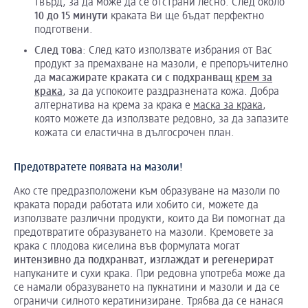
твърд, за да може да се отстрани лесно. След около
10 до 15 минути
краката Ви ще бъдат перфектно
подготвени.
След това
: След като използвате избрания от Вас
продукт за премахване на мазоли, е препоръчително
да
масажирате краката си с подхранващ
крем за
крака
, за да успокоите раздразнената кожа. Добра
алтернатива на крема за крака е
маска за крака
,
която можете да използвате редовно, за да запазите
кожата си еластична в дългосрочен план.
Предотвратете появата на мазоли!
Ако сте предразположени към образуване на мазоли по
краката поради работата или хобито си, можете да
използвате различни продукти, които да Ви помогнат да
предотвратите образуването на мазоли. Кремовете за
крака с плодова киселина във формулата могат
интензивно да подхранват
,
изглаждат и регенерират
напуканите и сухи крака. При редовна употреба може да
се намали образуването на пукнатини и мазоли и да се
ограничи силното кератинизиране. Трябва да се нанася