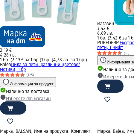
магазин
3,42 €
6,69 лв.
1 бр. (3,42 € за 1 б
PUREDERM
Ексфол
пети, 1 Чифт
2,19 €
(16)
4,28 лв.
1 бр. (2,19 € за 1 бр.)
1 бр. (4,28 лв. за 1 бр.)
Информация за
Balea
Пила за пети, различни цветове/
мотиви, 1 бр
Налично за до
(125)
Изберете dm м
Информация за продукт
Налично за доставка
Изберете dm магазин
Марка: BALSAN; Име на продукта: Комплект
Марка: Balea; Им