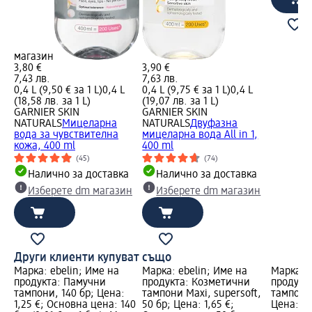
магазин
3,80 €
3,90 €
7,43 лв.
7,63 лв.
0,4 L (9,50 € за 1 L)
0,4 L
0,4 L (9,75 € за 1 L)
0,4 L
(18,58 лв. за 1 L)
(19,07 лв. за 1 L)
GARNIER SKIN
GARNIER SKIN
NATURALS
Мицеларна
NATURALS
Двуфазна
вода за чувствителна
мицеларна вода All in 1,
кожа, 400 ml
400 ml
(45)
(74)
Налично за доставка
Налично за доставка
Изберете dm магазин
Изберете dm магазин
Други клиенти купуват също
Марка: ebelin; Име на
Марка: ebelin; Име на
Марка: e
продукта: Памучни
продукта: Козметични
продукт
тампони, 140 бр; Цена:
тампони Maxi, supersoft,
тампони 
1,25 €; Основна цена: 140
50 бр; Цена: 1,65 €;
Цена: 1,