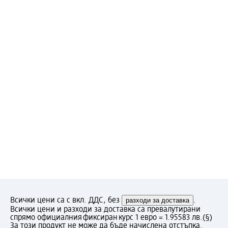
Всички цени са с вкл. ДДС, без
разходи за доставка
.
Всички цени и разходи за доставка са превалутирани
спрямо официалния фиксиран курс 1 евро = 1.95583 лв.
(§)
За този продукт не може да бъде начислена отстъпка.