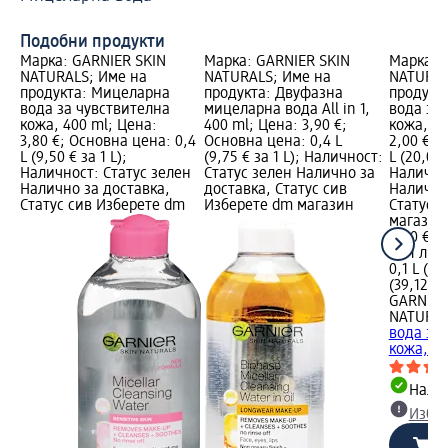
Подобни продукти
Марка: GARNIER SKIN
Марка: GARNIER SKIN
Марка: 
NATURALS; Име на
NATURALS; Име на
NATURAL
продукта: Мицеларна
продукта: Двуфазна
продукт
вода за чувствителна
мицеларна вода All in 1,
вода за
кожа, 400 ml; Цена:
400 ml; Цена: 3,90 €;
кожа, 10
3,80 €; Основна цена: 0,4
Основна цена: 0,4 L
2,00 €; 
L (9,50 € за 1 L);
(9,75 € за 1 L); Наличност:
L (20,00 
Наличност: Статус зелен
Статус зелен Налично за
Налично
Налично за доставка,
доставка, Статус сив
Налично
Статус сив Изберете dm
Изберете dm магазин
Статус 
магазин
2,00 €
3,91 лв.
0,1 L (20
(39,12 лв
GARNIER
NATURA
вода за
кожа, 10
Налич
Избе