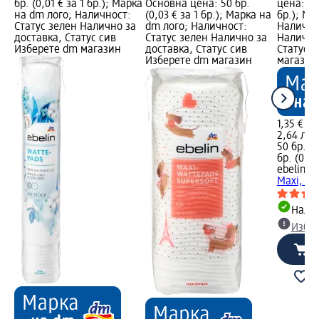
бр. (0,01 € за 1 бр.); Марка
Основна цена: 50 бр.
цена: 50 
на dm лого; Наличност:
(0,03 € за 1 бр.); Марка на
бр.); Ма
Статус зелен Налично за
dm лого; Наличност:
Налично
доставка, Статус сив
Статус зелен Налично за
Налично
Изберете dm магазин
доставка, Статус сив
Статус 
Изберете dm магазин
магазин
1,35 €
2,64 лв.
50 бр. (0
бр. (0,06
ebelin
Па
Maxi, 50
Налич
Избе