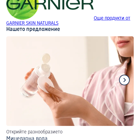
Още продукти от
GARNIER SKIN NATURALS
Нашето предложение
Открийте разнообразието
За
Мицеларна вода
Ка