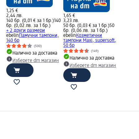
1,25 €
2,44 лв.
1,65 €
140 бр. (0,01 € за 1 бр.)
140
3,23 лв.
бр. (0,02 лв. за 1 бр.)
50 бр. (0,03 € за 1 бр.)
50
+ 2 други размери
бр. (0,06 лв. за 1 бр.)
ebelin
Памучни тампони,
ebelin
Козметични
140 бр
тампони Maxi, supersoft,
50 бр
(500)
(149)
Налично за доставка
Налично за доставка
Изберете dm магазин
Изберете dm магазин