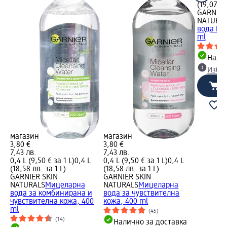
(19,07 лв
GARNIER
NATURA
вода Hya
ml
Налич
Избе
магазин
магазин
3,80 €
3,80 €
7,43 лв.
7,43 лв.
0,4 L (9,50 € за 1 L)
0,4 L
0,4 L (9,50 € за 1 L)
0,4 L
(18,58 лв. за 1 L)
(18,58 лв. за 1 L)
GARNIER SKIN
GARNIER SKIN
NATURALS
Мицеларна
NATURALS
Мицеларна
вода за комбинирана и
вода за чувствителна
чувствителна кожа, 400
кожа, 400 ml
ml
(45)
(14)
Налично за доставка