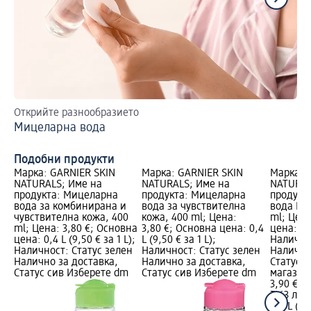
Открийте разнообразието
За
Мицеларна вода
Ка
Подобни продукти
Марка: GARNIER SKIN
Марка: GARNIER SKIN
Марка: 
NATURALS; Име на
NATURALS; Име на
NATURAL
продукта: Мицеларна
продукта: Мицеларна
продукт
вода за комбинирана и
вода за чувствителна
вода Hya
чувствителна кожа, 400
кожа, 400 ml; Цена:
ml; Цена
ml; Цена: 3,80 €; Основна
3,80 €; Основна цена: 0,4
цена: 0,4
цена: 0,4 L (9,50 € за 1 L);
L (9,50 € за 1 L);
Налично
Наличност: Статус зелен
Наличност: Статус зелен
Налично
Налично за доставка,
Налично за доставка,
Статус 
Статус сив Изберете dm
Статус сив Изберете dm
магазин
3,90 €
7,63 лв.
0,4 L (9,