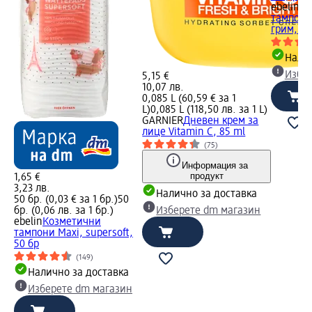
ebelin
Би
тампони
грим, 12
Налич
Избе
5,15 €
10,07 лв.
0,085 L (60,59 € за 1
L)
0,085 L (118,50 лв. за 1 L)
GARNIER
Дневен крем за
лице Vitamin C, 85 ml
(75)
Информация за
продукт
1,65 €
3,23 лв.
Налично за доставка
50 бр. (0,03 € за 1 бр.)
50
бр. (0,06 лв. за 1 бр.)
Изберете dm магазин
ebelin
Козметични
тампони Maxi, supersoft,
50 бр
(149)
Налично за доставка
Изберете dm магазин