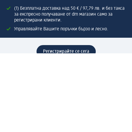
(1) Безплатна доставка над 50 € / 97,79 лв. и без такса
за експресно получаване от dm магазин само за
регистрирани клиенти.
Управлявайте Вашите поръчки бързо и лесно.
Регистрирайте се сега
Помощ
Предимства & Услуги
Център за обслужване на клиенти
Доставка & Изпращане
Връщане на стока
За dm концерна
За нас
Нашата отговорност
Работа в dm
Преса