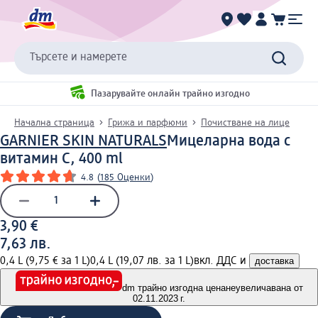
Търсете и намерете
Пазарувайте онлайн трайно изгодно
Начална страница
Грижа и парфюми
Почистване на лице
GARNIER SKIN NATURALS
Мицеларна вода с
витамин C, 400 ml
4.8
(
185 Оценки
)
3,90 €
7,63 лв.
0,4 L (9,75 € за 1 L)
0,4 L (19,07 лв. за 1 L)
вкл. ДДС и
доставка
dm трайно изгодна цена
неувеличавана от
02.11.2023 г.