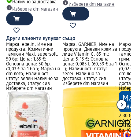
Налично за доставка
Изберете dm магазин
Изберете dm магазин
Други клиенти купуват също
Марка: ebelin; Име на
Марка: GARNIER; Име на
Марка: e
продукта: Козметични
продукта: Дневен крем за
продукт
тампони Maxi, supersoft,
лице Vitamin C, 85 ml;
тампони
50 бр; Цена: 1,65 €;
Цена: 5,15 €; Основна
грим, 12
Основна цена: 50 бр.
цена: 0,085 L (60,59 € за 1
Основна 
(0,03 € за 1 бр.); Марка на
L); Наличност: Статус
(0,02 € 
dm лого; Наличност:
зелен Налично за
dm лого
Статус зелен Налично за
доставка, Статус сив
Статус 
доставка, Статус сив
Изберете dm магазин
доставка
Изберете dm магазин
Изберет
2,30 €
4,50 лв.
120 бр. (
бр. (0,04
+ 1 друг