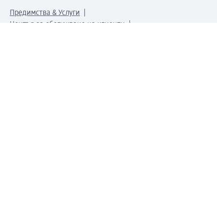
Предимства & Услуги
Център за обслужване на клиенти
Доставка & Изпращане
Връщане на стока
За dm концерна
За нас
Нашата отговорност
Работа в dm
Преса
Маршрут до Централен офис
dm Централен склад
Продуктов свят
dm Свят
Сертификати