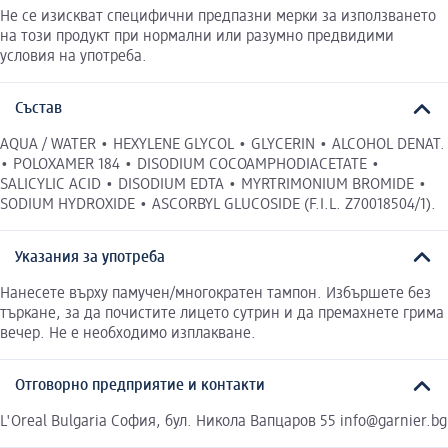
Не се изискват специфични предпазни мерки за използването
на този продукт при нормални или разумно предвидими
условия на употреба.
Състав
AQUA / WATER • HEXYLENE GLYCOL • GLYCERIN • ALCOHOL DENAT.
• POLOXAMER 184 • DISODIUM COCOAMPHODIACETATE •
SALICYLIC ACID • DISODIUM EDTA • MYRTRIMONIUM BROMIDE •
SODIUM HYDROXIDE • ASCORBYL GLUCOSIDE (F.I.L. Z70018504/1).
Указания за употреба
Нанесете върху памучен/многократен тампон. Избършете без
търкане, за да почистите лицето сутрин и да премахнете грима
вечер. Не е необходимо изплакване.
Отговорно предприятие и контакти
L'Oreal Bulgaria София, бул. Никола Вапцаров 55 info@garnier.bg