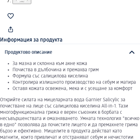
Информация за продукта
Продуктово описание
За мазна и склонна към акне кожа
Почиства в дълбочина и премахва грим
Формула със салицилова киселина
Контролира излишното производство на себум и матира
Оставя кожата освежена, мека и с усещане за комфорт
Открийте силата на мицеларната вода Garnier Salicylic за
почистване на лице със салицилова киселина All-in-1. Тази
многофункционална грижа е верен съюзник в борбата с
несъвършенствата и омазняването. Умната технология "всичко
в едно" позволява да почистите лицето и да премахнете грима
бързо и ефективно. Мицелите в продукта действат като
магнити, които привличат и отстраняват себум и нечистотии