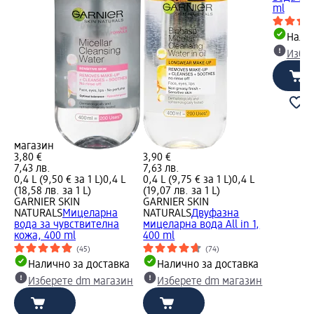
ml
Налич
Избе
магазин
3,80 €
3,90 €
7,43 лв.
7,63 лв.
0,4 L (9,50 € за 1 L)
0,4 L
0,4 L (9,75 € за 1 L)
0,4 L
(18,58 лв. за 1 L)
(19,07 лв. за 1 L)
GARNIER SKIN
GARNIER SKIN
NATURALS
Мицеларна
NATURALS
Двуфазна
вода за чувствителна
мицеларна вода All in 1,
кожа, 400 ml
400 ml
(45)
(74)
Налично за доставка
Налично за доставка
Изберете dm магазин
Изберете dm магазин