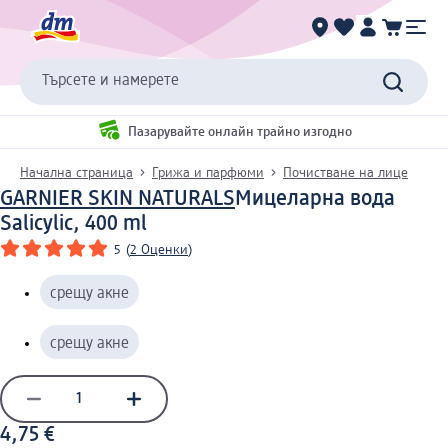
Търсете и намерете
Пазарувайте онлайн трайно изгодно
Начална страница
Грижа и парфюми
Почистване на лице
GARNIER SKIN NATURALS
Мицеларна вода
Salicylic, 400 ml
5
(
2 Оценки
)
срещу акне
срещу акне
4,75 €