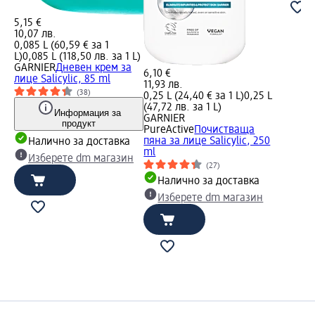
5,15 €
10,07 лв.
0,085 L (60,59 € за 1
L)
0,085 L (118,50 лв. за 1 L)
GARNIER
Дневен крем за
6,10 €
лице Salicylic, 85 ml
11,93 лв.
(38)
0,25 L (24,40 € за 1 L)
0,25 L
(47,72 лв. за 1 L)
Информация за
GARNIER
продукт
PureActive
Почистваща
пяна за лице Salicylic, 250
Налично за доставка
ml
Изберете dm магазин
(27)
Налично за доставка
Изберете dm магазин