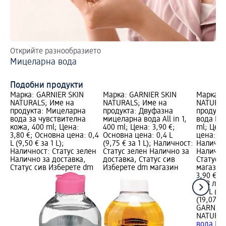
Открийте разнообразието
За
Мицеларна вода
Ка
Подобни продукти
Марка: GARNIER SKIN
Марка: GARNIER SKIN
Марка: 
NATURALS; Име на
NATURALS; Име на
NATURAL
продукта: Мицеларна
продукта: Двуфазна
продукт
вода за чувствителна
мицеларна вода All in 1,
вода Hya
кожа, 400 ml; Цена:
400 ml; Цена: 3,90 €;
ml; Цена
3,80 €; Основна цена: 0,4
Основна цена: 0,4 L
цена: 0,4
L (9,50 € за 1 L);
(9,75 € за 1 L); Наличност:
Налично
Наличност: Статус зелен
Статус зелен Налично за
Налично
Налично за доставка,
доставка, Статус сив
Статус 
Статус сив Изберете dm
Изберете dm магазин
магазин
3,90 €
7,63 лв.
0,4 L (9,
(19,07 лв
GARNIER
NATURA
вода Hya