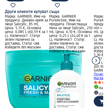
Други клиенти купуват също
Марка: GARNIER; Име на
Марка: GARNIER
Марка: 
продукта: Дневен крем за
PureActive; Име на
PureActi
лице Salicylic, 85 ml;
продукта: Почистваща
продукт
Цена: 5,15 €; Основна
пяна за лице Salicylic, 250
гел + пи
цена: 0,085 L (60,59 € за 1
ml; Цена: 6,10 €; Основна
ml; Цена
L); Наличност: Статус
цена: 0,25 L (24,40 € за 1
цена: 0,1
зелен Налично за
L); Наличност: Статус
L); Нали
доставка, Статус сив
зелен Налично за
зелен Н
Изберете dm магазин
доставка, Статус сив
доставка
Изберете dm магазин
Изберет
5,30 €
10,37 лв.
0,15 L (3
(69,10 лв
GARNIER
Почиств
маска, 1
Налич
Избе