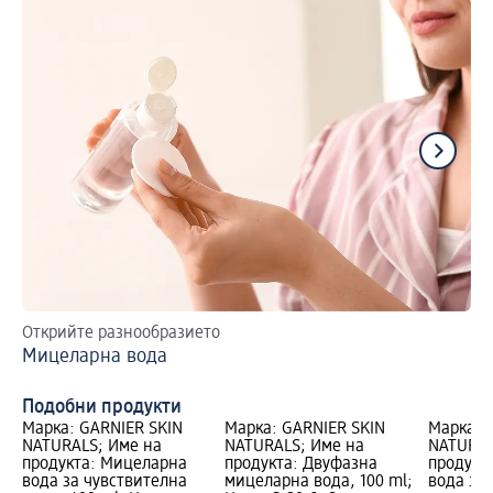
Открийте разнообразието
За
Мицеларна вода
Ка
Подобни продукти
Марка: GARNIER SKIN
Марка: GARNIER SKIN
Марка: 
NATURALS; Име на
NATURALS; Име на
NATURAL
продукта: Мицеларна
продукта: Двуфазна
продукт
вода за чувствителна
мицеларна вода, 100 ml;
вода за