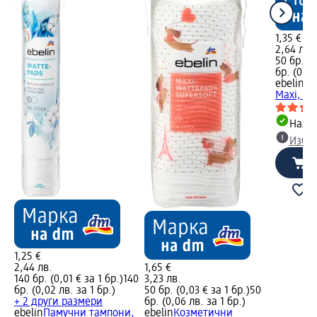
1,35 €
2,64 лв.
50 бр. (0
бр. (0,06
ebelin
Па
Maxi, 50
Налич
Избе
1,25 €
2,44 лв.
1,65 €
140 бр. (0,01 € за 1 бр.)
140
3,23 лв.
бр. (0,02 лв. за 1 бр.)
50 бр. (0,03 € за 1 бр.)
50
+ 2 други размери
бр. (0,06 лв. за 1 бр.)
ebelin
Памучни тампони,
ebelin
Козметични