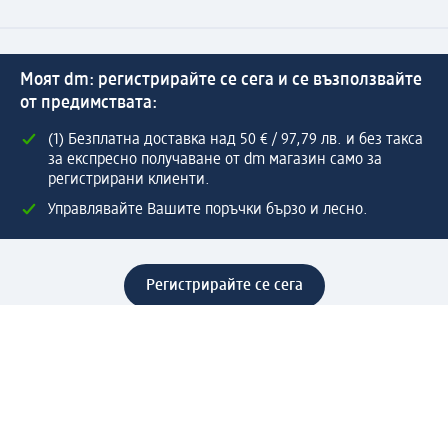
Моят dm: регистрирайте се сега и се възползвайте
от предимствата:
(1) Безплатна доставка над 50 € / 97,79 лв. и без такса
за експресно получаване от dm магазин само за
регистрирани клиенти.
Управлявайте Вашите поръчки бързо и лесно.
Регистрирайте се сега
Помощ
Предимства & Услуги
Център за обслужване на клиенти
Доставка & Изпращане
Връщане на стока