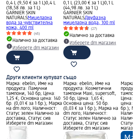
0,4 L (9,50 € за 1 L)
0,4 L
0,1 L (23,00 € за 1 L)
0,1 L
(18,58 лв. за 1 L)
(44,98 лв. за 1 L)
GARNIER SKIN
GARNIER SKIN
NATURALS
Мицеларна
NATURALS
Двуфазна
вода за чувствителна
мицеларна вода, 100 ml
кожа, 400 ml
(27)
(45)
Налично за доставка
Налично за доставка
Изберете dm магазин
Изберете dm магазин
Други клиенти купуват също
Марка: ebelin; Име на
Марка: ebelin; Име на
Марка: e
продукта: Памучни
продукта: Козметични
продукт
тампони, 140 бр; Цена:
тампони Maxi, supersoft,
тампони 
1,25 €; Основна цена: 140
50 бр; Цена: 1,65 €;
Цена: 1,
бр. (0,01 € за 1 бр.); Марка
Основна цена: 50 бр.
цена: 50 
на dm лого; Наличност:
(0,03 € за 1 бр.); Марка на
бр.); Ма
Статус зелен Налично за
dm лого; Наличност:
Налично
доставка, Статус сив
Статус зелен Налично за
Налично
Изберете dm магазин
доставка, Статус сив
Статус 
Изберете dm магазин
магазин