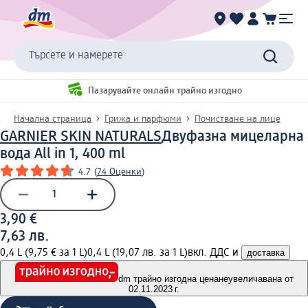
Търсете и намерете
Пазарувайте онлайн трайно изгодно
Начална страница
Грижа и парфюми
Почистване на лице
GARNIER SKIN NATURALS
Двуфазна мицеларна
вода All in 1, 400 ml
4.7
(
74 Оценки
)
3,90 €
7,63 лв.
0,4 L (9,75 € за 1 L)
0,4 L (19,07 лв. за 1 L)
вкл. ДДС и
доставка
dm трайно изгодна цена
неувеличавана от
02.11.2023 г.