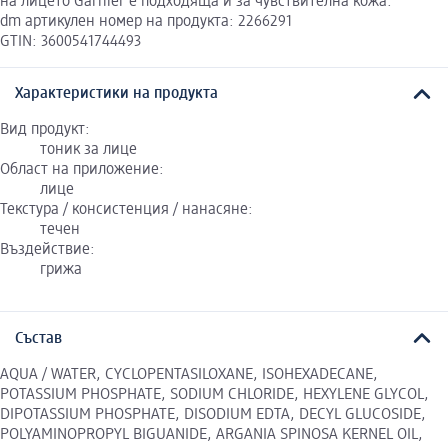
на лицето Garnier е подходяща и за чувствителна кожа.
dm артикулен номер на продукта: 2266291
GTIN: 3600541744493
Характеристики на продукта
Вид продукт:
тоник за лице
Област на приложение:
лице
Текстура / консистенция / нанасяне:
течен
Въздействие:
грижа
Състав
AQUA / WATER, CYCLOPENTASILOXANE, ISOHEXADECANE,
POTASSIUM PHOSPHATE, SODIUM CHLORIDE, HEXYLENE GLYCOL,
DIPOTASSIUM PHOSPHATE, DISODIUM EDTA, DECYL GLUCOSIDE,
POLYAMINOPROPYL BIGUANIDE, ARGANIA SPINOSA KERNEL OIL,