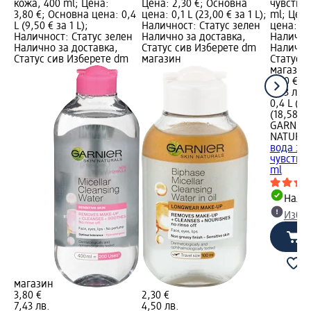
кожа, 400 ml; Цена:
Цена: 2,30 €; Основна
чувстви
3,80 €; Основна цена: 0,4
цена: 0,1 L (23,00 € за 1 L);
ml; Цена
L (9,50 € за 1 L);
Наличност: Статус зелен
цена: 0,4
Наличност: Статус зелен
Налично за доставка,
Налично
Налично за доставка,
Статус сив Изберете dm
Налично
Статус сив Изберете dm
магазин
Статус 
магазин
3,80 €
7,43 лв.
0,4 L (9,
(18,58 лв
GARNIER
NATURA
вода за
чувстви
ml
Налич
Избе
магазин
3,80 €
2,30 €
7,43 лв.
4,50 лв.