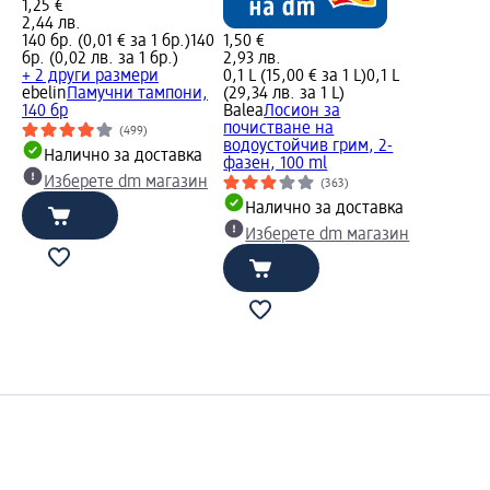
1,25 €
2,44 лв.
140 бр. (0,01 € за 1 бр.)
140
1,50 €
бр. (0,02 лв. за 1 бр.)
2,93 лв.
+ 2 други размери
0,1 L (15,00 € за 1 L)
0,1 L
ebelin
Памучни тампони,
(29,34 лв. за 1 L)
140 бр
Balea
Лосион за
почистване на
(499)
водоустойчив грим, 2-
Налично за доставка
фазен, 100 ml
Изберете dm магазин
(363)
Налично за доставка
Изберете dm магазин