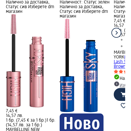
Налично за доставка,
Наличност: Статус зелен
Налично
Статус сив Изберете dm
Налично за доставка,
Налично
магазин
Статус сив Изберете dm
Статус 
магазин
магазин
7,45 €
14,57 лв
1 бр. (7,
(14,57 лв
MAYBELL
YORK
Спи
Lash Sen
Brown, 7
Налич
Избе
7,45 €
14,57 лв.
1 бр. (7,45 € за 1 бр.)
1 бр.
(14,57 лв. за 1 бр.)
MAYBELLINE NEW