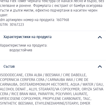
четка Flex Tower черната текстура се нанася лесно и бързо, без
слепване и ронене. Формулата с екстракт от бамбук осигурява
гъсти и дълги мигли, ефектно подчертани в наситен черен
цвят.
dm артикулен номер на продукта: 1607968
GTIN: 30167223
Характеристики на продукта
Характеристики на продукта:
водоустойчив
Състав
ISODODECANE, CERA ALBA / BEESWAX / CIRE DABEILLE,
COPERNICIA CERIFERA CERA / CARNAUBA WAX / CIRE DE
CARNAUBA, DISTEARDIMONIUM HECTORITE, AQUA / WATER / EAU,
ALCOHOL DENAT., ALLYL STEARATE/VA COPOLYMER, ORYZA SATIVA
CERA / RICE BRAN WAX, PARAFFIN, POLYVINYL LAURATE,
VP/EICOSENE COPOLYMER, PROPYLENE CARBONATE, TALC,
SYNTHETIC BEESWAX, ETHYLENEDIAMINE/STEARYL DIMER