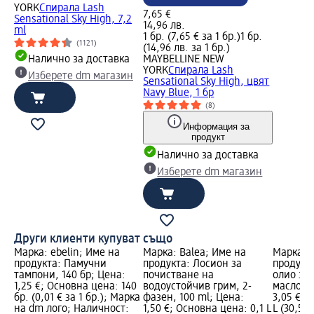
YORK
Спирала Lash
7,65 €
Sensational Sky High, 7,2
14,96 лв.
ml
1 бр. (7,65 € за 1 бр.)
1 бр.
(1121)
(14,96 лв. за 1 бр.)
Налично за доставка
MAYBELLINE NEW
YORK
Спирала Lash
Изберете dm магазин
Sensational Sky High, цвят
Navy Blue, 1 бр
(8)
Информация за
продукт
Налично за доставка
Изберете dm магазин
Други клиенти купуват също
Марка: ebelin; Име на
Марка: Balea; Име на
Марка: B
продукта: Памучни
продукта: Лосион за
продукт
тампони, 140 бр; Цена:
почистване на
олио за 
1,25 €; Основна цена: 140
водоустойчив грим, 2-
масло, 1
бр. (0,01 € за 1 бр.); Марка
фазен, 100 ml; Цена:
3,05 €; 
на dm лого; Наличност:
1,50 €; Основна цена: 0,1 L
L (30,50 