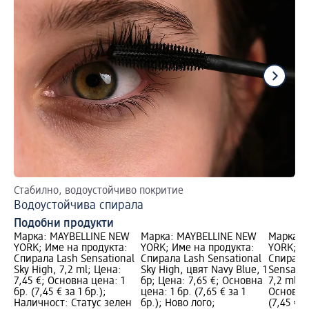
Стабилно, водоустойчиво покритие
На
Водоустойчива спирала
Гр
Подобни продукти
Марка: MAYBELLINE NEW
Марка: MAYBELLINE NEW
Марка: 
YORK; Име на продукта:
YORK; Име на продукта:
YORK; И
Спирала Lash Sensational
Спирала Lash Sensational
Спирала 
Sky High, 7,2 ml; Цена:
Sky High, цвят Navy Blue, 1
Sensatio
7,45 €; Основна цена: 1
бр; Цена: 7,65 €; Основна
7,2 ml; 
бр. (7,45 € за 1 бр.);
цена: 1 бр. (7,65 € за 1
Основна 
Наличност: Статус зелен
бр.); Ново лого;
(7,45 € з