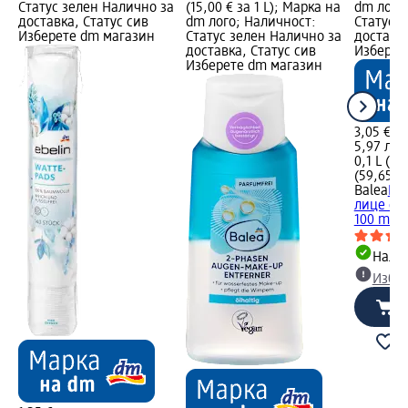
Статус зелен Налично за
(15,00 € за 1 L); Марка на
dm лого
доставка, Статус сив
dm лого; Наличност:
Статус 
Изберете dm магазин
Статус зелен Налично за
доставка
доставка, Статус сив
Изберет
Изберете dm магазин
3,05 €
5,97 лв.
0,1 L (30
(59,65 лв
Balea
По
лице с а
100 ml
Налич
Избе