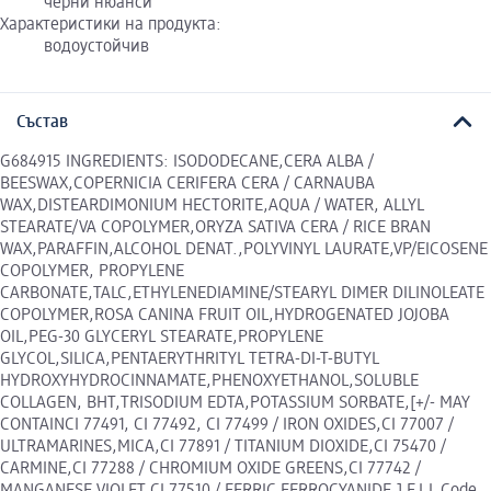
черни нюанси
Характеристики на продукта:
водоустойчив
Състав
G684915 INGREDIENTS: ISODODECANE,CERA ALBA /
BEESWAX,COPERNICIA CERIFERA CERA / CARNAUBA
WAX,DISTEARDIMONIUM HECTORITE,AQUA / WATER, ALLYL
STEARATE/VA COPOLYMER,ORYZA SATIVA CERA / RICE BRAN
WAX,PARAFFIN,ALCOHOL DENAT.,POLYVINYL LAURATE,VP/EICOSENE
COPOLYMER, PROPYLENE
CARBONATE,TALC,ETHYLENEDIAMINE/STEARYL DIMER DILINOLEATE
COPOLYMER,ROSA CANINA FRUIT OIL,HYDROGENATED JOJOBA
OIL,PEG-30 GLYCERYL STEARATE,PROPYLENE
GLYCOL,SILICA,PENTAERYTHRITYL TETRA-DI-T-BUTYL
HYDROXYHYDROCINNAMATE,PHENOXYETHANOL,SOLUBLE
COLLAGEN, BHT,TRISODIUM EDTA,POTASSIUM SORBATE,[+/- MAY
CONTAINCI 77491, CI 77492, CI 77499 / IRON OXIDES,CI 77007 /
ULTRAMARINES,MICA,CI 77891 / TITANIUM DIOXIDE,CI 75470 /
CARMINE,CI 77288 / CHROMIUM OXIDE GREENS,CI 77742 /
MANGANESE VIOLET,CI 77510 / FERRIC FERROCYANIDE,] F.I.L Code