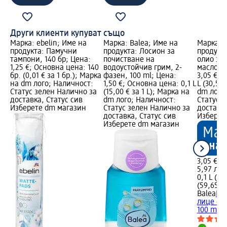
Други клиенти купуват също
Марка: ebelin; Име на
Марка: Balea; Име на
Марка: B
продукта: Памучни
продукта: Лосион за
продукт
тампони, 140 бр; Цена:
почистване на
олио за 
1,25 €; Основна цена: 140
водоустойчив грим, 2-
масло, 1
бр. (0,01 € за 1 бр.); Марка
фазен, 100 ml; Цена:
3,05 €; 
на dm лого; Наличност:
1,50 €; Основна цена: 0,1 L
L (30,50 
Статус зелен Налично за
(15,00 € за 1 L); Марка на
dm лого
доставка, Статус сив
dm лого; Наличност:
Статус 
Изберете dm магазин
Статус зелен Налично за
доставка
доставка, Статус сив
Изберет
Изберете dm магазин
3,05 €
5,97 лв.
0,1 L (30
(59,65 лв
Balea
По
лице с а
100 ml