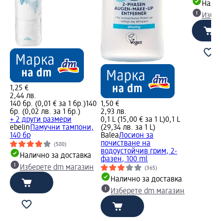
Налич
Избе
1,25 €
2,44 лв.
140 бр. (0,01 € за 1 бр.)
140
1,50 €
бр. (0,02 лв. за 1 бр.)
2,93 лв.
+ 2 други размери
0,1 L (15,00 € за 1 L)
0,1 L
ebelin
Памучни тампони,
(29,34 лв. за 1 L)
140 бр
Balea
Лосион за
почистване на
(500)
водоустойчив грим, 2-
Налично за доставка
фазен, 100 ml
Изберете dm магазин
(365)
Налично за доставка
Изберете dm магазин