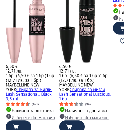
Lash Sen
Налич
Избе
6,50 €
6,50 €
12,71 лв.
12,71 лв.
1 бр. (6,50 € за 1 бр.)
1 бр.
1 бр. (6,50 € за 1 бр.)
1 бр.
(12,71 лв. за 1 бр.)
(12,71 лв. за 1 бр.)
MAYBELLINE NEW
MAYBELLINE NEW
YORK
Спирала за мигли
YORK
Спирала за мигли
Lash Sensational, Black,
Lash Sensational Luscious,
9,5 ml
1 бр
(163)
(94)
Налично за доставка
Налично за доставка
Изберете dm магазин
Изберете dm магазин