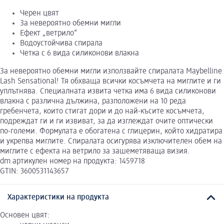
Черен цвят
За невероятно обемни мигли
Ефект „ветрило“
Водоустойчива спирала
Четка с 6 вида силиконови влакна
За невероятно обемни мигли използвайте спиралата Maybelline
Lash Sensational! Тя обхваща всички косъмчета на миглите и ги
уплътнява. Специалната извита четка има 6 вида силиконови
влакна с различна дължина, разположени на 10 реда
гребенчета, които стигат дори и до най-късите косъмчета,
подреждат ги и ги извиват, за да изглеждат очите оптически
по-големи. Формулата е обогатена с глицерин, който хидратира
и укрепва миглите. Спиралата осигурява изключителен обем на
миглите с ефекта на ветрило за зашеметяваща визия.
dm артикулен номер на продукта: 1459718
GTIN: 3600531143657
Характеристики на продукта
Основен цвят: