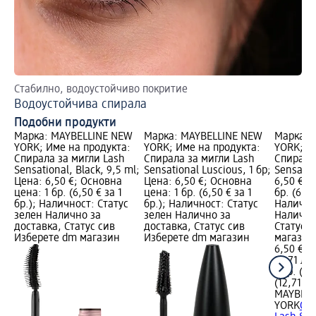
Стабилно, водоустойчиво покритие
На
Водоустойчива спирала
Гр
Подобни продукти
Марка: MAYBELLINE NEW
Марка: MAYBELLINE NEW
Марка: 
YORK; Име на продукта:
YORK; Име на продукта:
YORK; И
Спирала за мигли Lash
Спирала за мигли Lash
Спирала
Sensational, Black, 9,5 ml;
Sensational Luscious, 1 бр;
Sensatio
Цена: 6,50 €; Основна
Цена: 6,50 €; Основна
6,50 €; 
цена: 1 бр. (6,50 € за 1
цена: 1 бр. (6,50 € за 1
бр. (6,50
бр.); Наличност: Статус
бр.); Наличност: Статус
Налично
зелен Налично за
зелен Налично за
Налично
доставка, Статус сив
доставка, Статус сив
Статус 
Изберете dm магазин
Изберете dm магазин
магазин
6,50 €
12,71 лв.
1 бр. (6,
(12,71 лв
MAYBELL
YORK
Спи