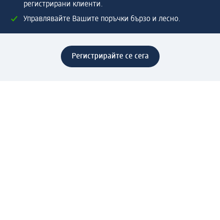
регистрирани клиенти.
Управлявайте Вашите поръчки бързо и лесно.
Регистрирайте се сега
Помощ
Предимства & Услуги
Център за обслужване на клиенти
Доставка & Изпращане
Връщане на стока
За dm концерна
За нас
Нашата отговорност
Работа в dm
Преса
Маршрут до Централен офис
dm Централен склад
Продуктов свят