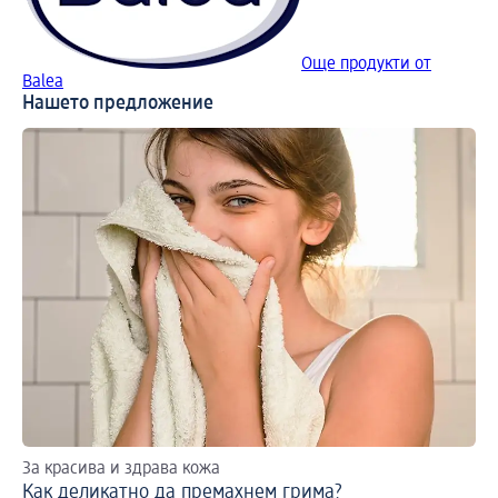
Още продукти от
Balea
Нашето предложение
За красива и здрава кожа
За
Как деликатно да премахнем грима?
Ма