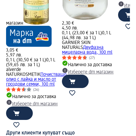
Избе
магазин
2,30 €
4,50 лв.
0,1 L (23,00 € за 1 L)
0,1 L
(44,98 лв. за 1 L)
GARNIER SKIN
NATURALS
Двуфазна
3,05 €
мицеларна вода, 100 ml
5,97 лв.
(27)
0,1 L (30,50 € за 1 L)
0,1 L
(59,65 лв. за 1 L)
Налично за доставка
alverde
Изберете dm магазин
NATURKOSMETIK
Почистващо
олио с лайка и масло от
гроздови семки, 100 ml
(26)
Налично за доставка
Изберете dm магазин
Други клиенти купуват също