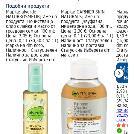
Подобни продукти
Марка: alverde
Марка: GARNIER SKIN
Марка: B
NATURKOSMETIK; Име на
NATURALS; Име на
продукт
продукта: Почистващо
продукта: Двуфазна
почиств
олио с лайка и масло от
мицеларна вода, 100 ml;
водоусто
гроздови семки, 100 ml;
Цена: 2,30 €; Основна
фазен, 1
Цена: 3,05 €; Основна
цена: 0,1 L (23,00 € за 1 L);
1,50 €; 
цена: 0,1 L (30,50 € за 1 L);
Наличност: Статус зелен
(15,00 € 
Марка на dm лого;
Налично за доставка,
dm лого
Наличност: Статус зелен
Статус сив Изберете dm
Статус 
Налично за доставка,
магазин
доставка
Статус сив Изберете dm
Изберет
1,50 €
2,93 лв.
0,1 L (15
(29,34 лв
Balea
Ло
почиств
водоусто
фазен, 1
Налич