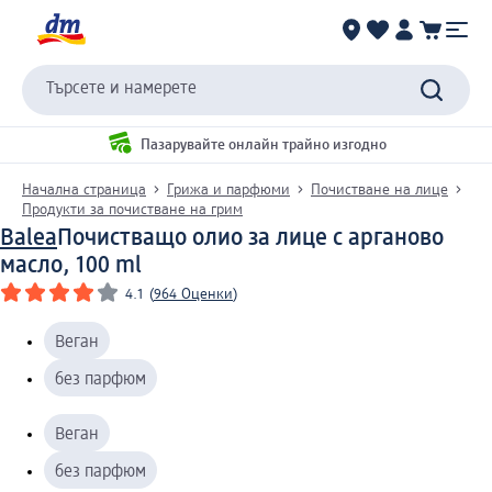
Търсете и намерете
Пазарувайте онлайн трайно изгодно
Начална страница
Грижа и парфюми
Почистване на лице
Продукти за почистване на грим
Balea
Почистващо олио за лице с арганово
масло, 100 ml
4.1
(
964 Оценки
)
Веган
без парфюм
Веган
без парфюм