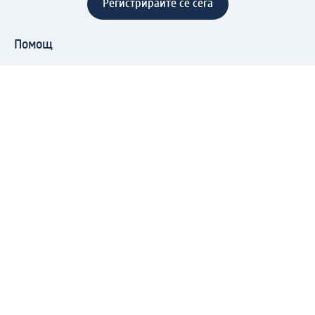
Регистрирайте се сега
Помощ
Предимства & Услуги
Център за обслужване на клиенти
Доставка & Изпращане
Връщане на стока
За dm концерна
За нас
Нашата отговорност
Работа в dm
Преса
Маршрут до Централен офис
dm Централен склад
Продуктов свят
dm Свят