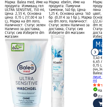
Марка: Balea med; Име на
Марка: ebelin; Име на
Марка: B
продукта: Измиващ гел
продукта: Памучни
продукт
ULTRA SENSITIVE, 150 ml;
тампони, 140 бр; Цена:
пяна за
Цена: 2,55 €; Основна
1,25 €; Основна цена: 140
цвят, 15
цена: 0,15 L (17,00 € за 1
бр. (0,01 € за 1 бр.); Марка
Основна 
L); Марка на dm лого;
на dm лого; Наличност:
(22,67 €
Наличност: Статус зелен
Статус зелен Налично за
dm лого
Налично за доставка,
доставка, Статус сив
Статус 
Статус сив Изберете dm
Изберете dm магазин
доставка
магазин
Изберет
3,40 €
6,65 лв.
0,15 L (2
(44,34 лв
Balea
По
лице с б
ml
Налич
Избе