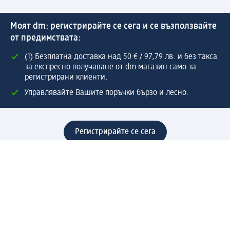
Моят dm: регистрирайте се сега и се възползвайте
от предимствата:
(1) Безплатна доставка над 50 € / 97,79 лв. и без такса
за експресно получаване от dm магазин само за
регистрирани клиенти.
Управлявайте Вашите поръчки бързо и лесно.
Регистрирайте се сега
Помощ
Предимства & Услуги
Център за обслужване на клиенти
Доставка & Изпращане
Връщане на стока