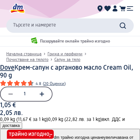
Търсете и намерете
Пазарувайте онлайн трайно изгодно
Начална страница
Грижа и парфюми
Почистване на тялото
Сапун за тяло
Dove
Крем-сапун с арганово масло Cream Oil,
90 g
4.8
(
20 Оценки
)
1,05 €
2,05 лв.
0,09 kg (11,67 € за 1 kg)
0,09 kg (22,82 лв. за 1 kg)
вкл. ДДС и
доставка
dm трайно изгодна цена
неувеличавана от