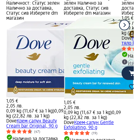
Наличност: Статус зелен
зелен Налично за
зелен Н
Налично за доставка,
доставка, Статус сив
доставка
Статус сив Изберете dm
Изберете dm магазин
Изберет
магазин
1,05 €
2,05 лв.
0,09 kg (
kg (22,82
Dove
Кре
тяло Rel
Налич
Избе
1,05 €
1,05 €
2,05 лв.
2,05 лв.
0,09 kg (11,67 € за 1 kg)
0,09
0,09 kg (11,67 € за 1 kg)
0,09
kg (22,82 лв. за 1 kg)
kg (22,82 лв. за 1 kg)
Dove
Крем-сапун Beauty
Dove
Крем-сапун Gentle
Cream bar Original, 90 g
Еxfoliating, 90 g
(47)
(19)
Налично за доставка