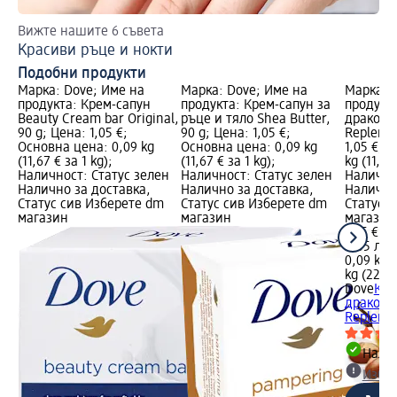
Вижте нашите 6 съвета
По
Красиви ръце и нокти
Ко
Подобни продукти
Марка: Dove; Име на
Марка: Dove; Име на
Марка: 
продукта: Крем-сапун
продукта: Крем-сапун за
продукта
Beauty Cream bar Original,
ръце и тяло Shea Butter,
драконо
90 g; Цена: 1,05 €;
90 g; Цена: 1,05 €;
Replenis
Основна цена: 0,09 kg
Основна цена: 0,09 kg
1,05 €; 
(11,67 € за 1 kg);
(11,67 € за 1 kg);
kg (11,67
Наличност: Статус зелен
Наличност: Статус зелен
Налично
Налично за доставка,
Налично за доставка,
Налично
Статус сив Изберете dm
Статус сив Изберете dm
Статус 
магазин
магазин
магазин
1,05 €
2,05 лв.
0,09 kg (
kg (22,82
Dove
Кре
драконо
Replenis
Налич
Избе