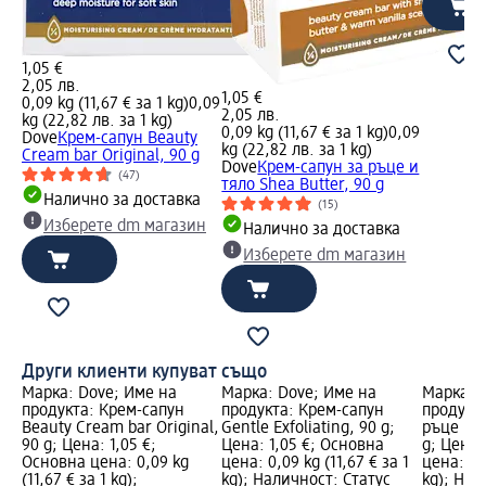
1,05 €
2,05 лв.
1,05 €
0,09 kg (11,67 € за 1 kg)
0,09
2,05 лв.
kg (22,82 лв. за 1 kg)
0,09 kg (11,67 € за 1 kg)
0,09
Dove
Крем-сапун Beauty
kg (22,82 лв. за 1 kg)
Cream bar Original, 90 g
Dove
Крем-сапун за ръце и
(47)
тяло Shea Butter, 90 g
Налично за доставка
(15)
Изберете dm магазин
Налично за доставка
Изберете dm магазин
Други клиенти купуват също
Марка: Dove; Име на
Марка: Dove; Име на
Марка: 
продукта: Крем-сапун
продукта: Крем-сапун
продукта
Beauty Cream bar Original,
Gentle Еxfoliating, 90 g;
ръце и т
90 g; Цена: 1,05 €;
Цена: 1,05 €; Основна
g; Цена:
Основна цена: 0,09 kg
цена: 0,09 kg (11,67 € за 1
цена: 0,0
(11,67 € за 1 kg);
kg); Наличност: Статус
kg); Нал