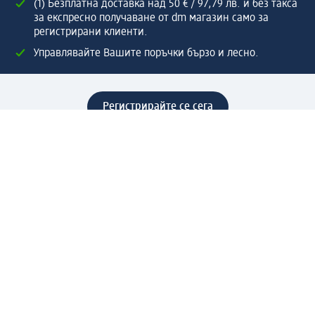
(1) Безплатна доставка над 50 € / 97,79 лв. и без такса
за експресно получаване от dm магазин само за
регистрирани клиенти.
Управлявайте Вашите поръчки бързо и лесно.
Регистрирайте се сега
Помощ
Предимства & Услуги
Център за обслужване на клиенти
Доставка & Изпращане
Връщане на стока
За dm концерна
За нас
Нашата отговорност
Работа в dm
Преса
Маршрут до Централен офис
dm Централен склад