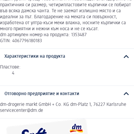
практичния си размер, четирипластовите кърпички се побират
във всяка дамска чанта. Те не заемат излишно място и са
идеални за път. Благодарение на меката си повърхност,
изработена от ултра-къси меки влакна, носните кърпички са
много приятни и нежни към носа и не се късат.
dm артикулен номер на продукта: 1353487
GTIN: 4067796180183
Характеристики на продукта
Пластове:
4
Отговорно предприятие и контакти
dm-drogerie markt GmbH + Co. KG dm-Platz 1, 76227 Karlsruhe
servicecenter@dm.de