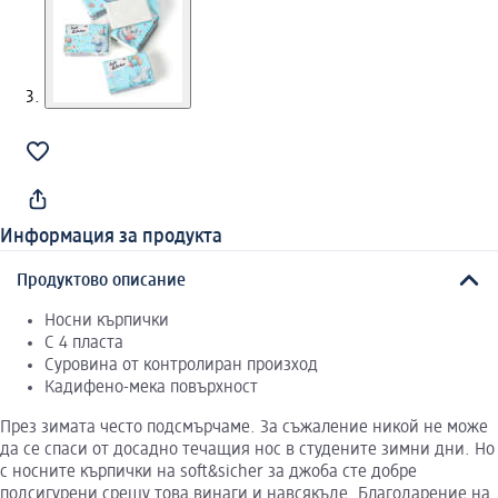
Информация за продукта
Продуктово описание
Носни кърпички
С 4 пласта
Суровина от контролиран произход
Кадифено-мека повърхност
През зимата често подсмърчаме. За съжаление никой не може
да се спаси от досадно течащия нос в студените зимни дни. Но
с носните кърпички на soft&sicher за джоба сте добре
подсигурени срещу това винаги и навсякъде. Благодарение на