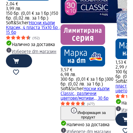
2,04 €
3,99 лв.
150 бр. (0,01 € за 1 бр.)
150
бр. (0,02 лв. за 1 бр.)
Soft&Sicher
Носни кърпи
Класик, 4 пласта 15x10 бр.,
15 бр
(152)
Налично за доставка
Изберете dm магазин
1,53 €
2,99 лв.
3,57 €
100 бр. (
6,98 лв.
бр. (0,04
300 бр. (0,01 € за 1 бр.)
300
Soft&Sic
бр. (0,02 лв. за 1 бр.)
пласта,
Soft&Sicher
Носни кърпи
цветове/
Classic, различни
цветове/мотиви,, 30 бр
Налич
(477)
Избе
Информация за
продукт
Налично за доставка
Изберете dm магазин