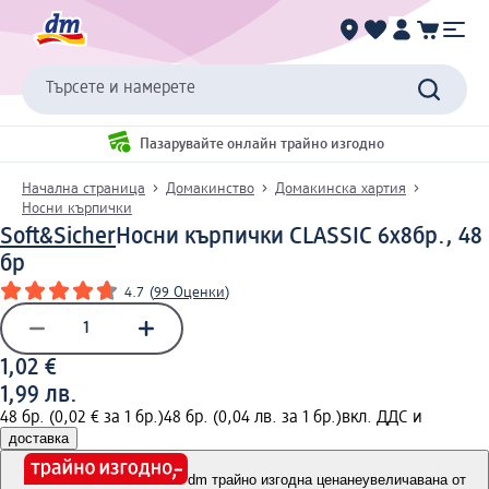
Търсете и намерете
Пазарувайте онлайн трайно изгодно
Начална страница
Домакинство
Домакинска хартия
Носни кърпички
Soft&Sicher
Носни кърпички CLASSIC 6x8бр., 48
бр
4.7
(
99 Оценки
)
1,02 €
1,99 лв.
48 бр. (0,02 € за 1 бр.)
48 бр. (0,04 лв. за 1 бр.)
вкл. ДДС и
доставка
dm трайно изгодна цена
неувеличавана от