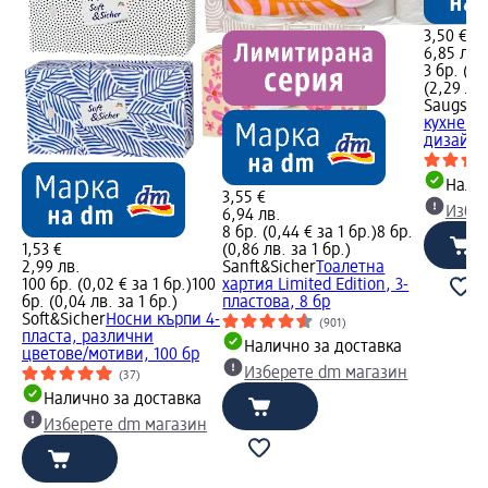
3,50 €
6,85 лв.
3 бр. (1,1
(2,29 лв.
Saugstar
кухненск
дизайн, 
Налич
3,55 €
Избе
6,94 лв.
8 бр. (0,44 € за 1 бр.)
8 бр.
1,53 €
(0,86 лв. за 1 бр.)
2,99 лв.
Sanft&Sicher
Тоалетна
100 бр. (0,02 € за 1 бр.)
100
хартия Limited Edition, 3-
бр. (0,04 лв. за 1 бр.)
пластова, 8 бр
Soft&Sicher
Носни кърпи 4-
(901)
пласта, различни
Налично за доставка
цветове/мотиви, 100 бр
Изберете dm магазин
(37)
Налично за доставка
Изберете dm магазин