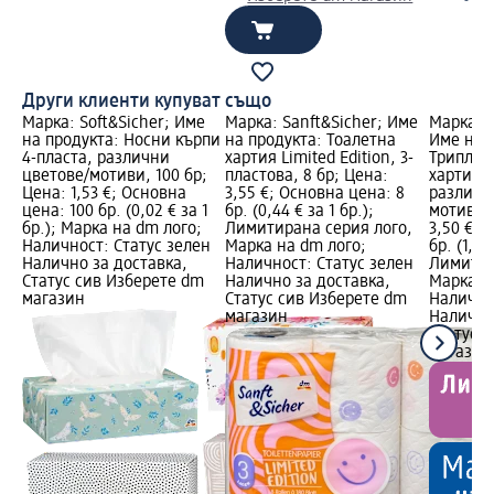
Други клиенти купуват също
Марка: Soft&Sicher; Име
Марка: Sanft&Sicher; Име
Марка: S
на продукта: Носни кърпи
на продукта: Тоалетна
Име на 
4-пласта, различни
хартия Limited Edition, 3-
Триплас
цветове/мотиви, 100 бр;
пластова, 8 бр; Цена:
хартия с
Цена: 1,53 €; Основна
3,55 €; Основна цена: 8
различн
цена: 100 бр. (0,02 € за 1
бр. (0,44 € за 1 бр.);
мотиви, 
бр.); Марка на dm лого;
Лимитирана серия лого,
3,50 €; 
Наличност: Статус зелен
Марка на dm лого;
бр. (1,17 
Налично за доставка,
Наличност: Статус зелен
Лимитир
Статус сив Изберете dm
Налично за доставка,
Марка н
магазин
Статус сив Изберете dm
Налично
магазин
Налично
Статус 
магазин