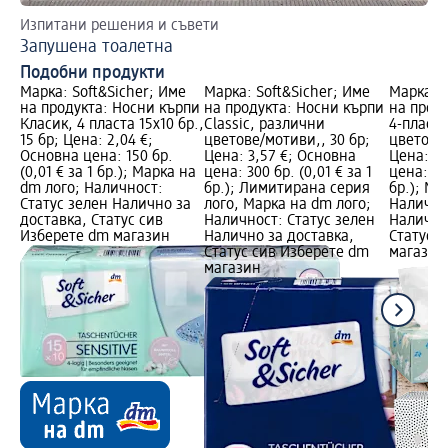
Изпитани решения и съвети
Ет
Запушена тоалетна
Пр
Подобни продукти
Марка: Soft&Sicher; Име
Марка: Soft&Sicher; Име
Марка: S
на продукта: Носни кърпи
на продукта: Носни кърпи
на прод
Класик, 4 пласта 15x10 бр.,
Classic, различни
4-пласт
15 бр; Цена: 2,04 €;
цветове/мотиви,, 30 бр;
цветове/
Основна цена: 150 бр.
Цена: 3,57 €; Основна
Цена: 1,
(0,01 € за 1 бр.); Марка на
цена: 300 бр. (0,01 € за 1
цена: 100
dm лого; Наличност:
бр.); Лимитирана серия
бр.); Ма
Статус зелен Налично за
лого, Марка на dm лого;
Налично
доставка, Статус сив
Наличност: Статус зелен
Налично
Изберете dm магазин
Налично за доставка,
Статус 
Статус сив Изберете dm
магазин
магазин