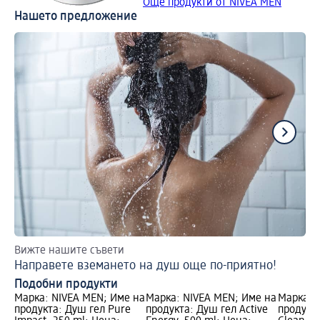
Още продукти от NIVEA MEN
Нашето предложение
Вижте нашите съвети
Вр
Направете вземането на душ още по-приятно!
Пр
Подобни продукти
Марка: NIVEA MEN; Име на
Марка: NIVEA MEN; Име на
Марка: 
продукта: Душ гел Pure
продукта: Душ гел Active
продукта