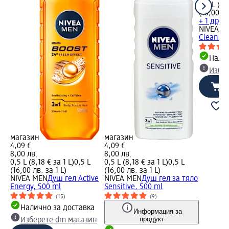
0,5 L (8,
(16,00 лв
+ 1 друг
NIVEA M
Clean 3в
Налич
Избе
магазин
магазин
4,09 €
4,09 €
8,00 лв.
8,00 лв.
0,5 L (8,18 € за 1 L)
0,5 L
0,5 L (8,18 € за 1 L)
0,5 L
(16,00 лв. за 1 L)
(16,00 лв. за 1 L)
NIVEA MEN
Душ гел Active
NIVEA MEN
Душ гел за тяло
Energy, 500 ml
Sensitive, 500 ml
(15)
(9)
Налично за доставка
Информация за
продукт
Изберете dm магазин