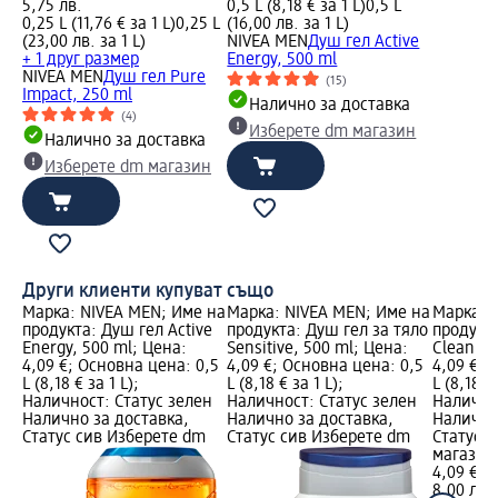
5,75 лв.
0,5 L (8,18 € за 1 L)
0,5 L
0,25 L (11,76 € за 1 L)
0,25 L
(16,00 лв. за 1 L)
(23,00 лв. за 1 L)
NIVEA MEN
Душ гел Active
+ 1 друг размер
Energy, 500 ml
NIVEA MEN
Душ гел Pure
(15)
Impact, 250 ml
Налично за доставка
(4)
Изберете dm магазин
Налично за доставка
Изберете dm магазин
Други клиенти купуват също
Марка: NIVEA MEN; Име на
Марка: NIVEA MEN; Име на
Марка: 
продукта: Душ гел Active
продукта: Душ гел за тяло
продукта
Energy, 500 ml; Цена:
Sensitive, 500 ml; Цена:
Clean 3в
4,09 €; Основна цена: 0,5
4,09 €; Основна цена: 0,5
4,09 €; 
L (8,18 € за 1 L);
L (8,18 € за 1 L);
L (8,18 € 
Наличност: Статус зелен
Наличност: Статус зелен
Налично
Налично за доставка,
Налично за доставка,
Налично
Статус сив Изберете dm
Статус сив Изберете dm
Статус 
магазин
4,09 €
8,00 лв.