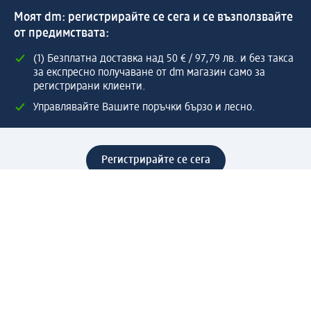
Моят dm: регистрирайте се сега и се възползвайте
от предимствата:
(1) Безплатна доставка над 50 € / 97,79 лв. и без такса
за експресно получаване от dm магазин само за
регистрирани клиенти.
Управлявайте Вашите поръчки бързо и лесно.
Регистрирайте се сега
Помощ
Предимства & Услуги
Център за обслужване на клиенти
Доставка & Изпращане
Връщане на стока
За dm концерна