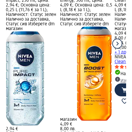
Impact, 250 ml; Цена:
Energy, 500 ml; Цена:
Clean 3в
2,94 €; Основна цена:
4,09 €; Основна цена: 0,5
4,09 €; 
0,25 L (11,76 € за 1 L);
L (8,18 € за 1 L);
L (8,18 € 
Наличност: Статус зелен
Наличност: Статус зелен
Налично
Налично за доставка,
Налично за доставка,
Налично
Статус сив Изберете dm
Статус сив Изберете dm
Статус 
магазин
магазин
4,09 €
8,00 лв.
0,5 L (8,
(16,00 лв
+ 1 друг
NIVEA M
Clean 3в
Налич
Избе
магазин
4,09 €
2,94 €
8,00 лв.