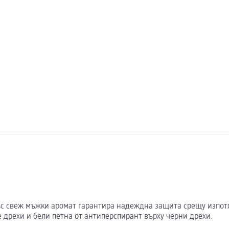
е със свеж мъжки аромат гарантира надеждна защита срещу изпот
 дрехи и бели петна от антиперспирант върху черни дрехи.