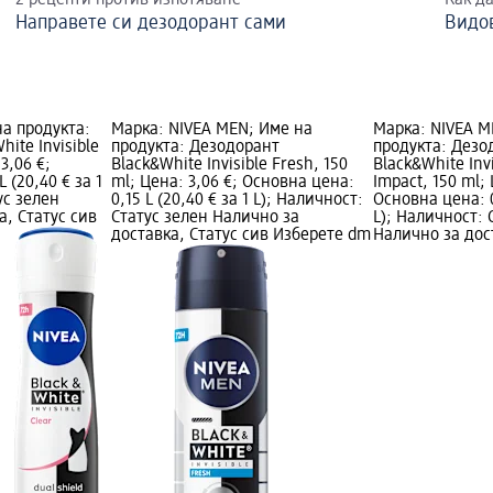
2 рецепти против изпотяване
Как да
Направете си дезодорант сами
Видо
на продукта:
Марка: NIVEA MEN; Име на
Марка: NIVEA M
ite Invisible
продукта: Дезодорант
продукта: Дезо
 3,06 €;
Black&White Invisible Fresh, 150
Black&White Invi
 (20,40 € за 1
ml; Цена: 3,06 €; Основна цена:
Impact, 150 ml; 
ус зелен
0,15 L (20,40 € за 1 L); Наличност:
Основна цена: 0,
а, Статус сив
Статус зелен Налично за
L); Наличност: 
доставка, Статус сив Изберете dm
Налично за дос