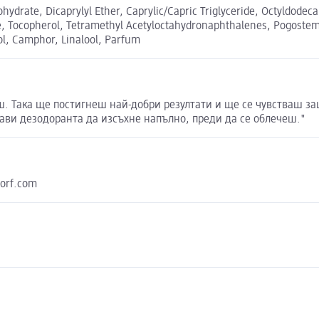
drate, Dicaprylyl Ether, Caprylic/Capric Triglyceride, Octyldodeca
, Tocopherol, Tetramethyl Acetyloctahydronaphthalenes, Pogostemo
lol, Camphor, Linalool, Parfum
ш. Така ще постигнеш най-добри резултати и ще се чувстваш за
тави дезодоранта да изсъхне напълно, преди да се облечеш."
dorf.com