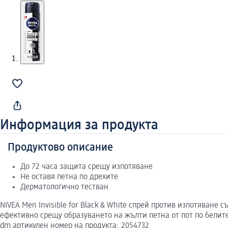
Информация за продукта
Продуктово описание
До 72 часа защита срещу изпотяване
Не оставя петна по дрехите
Дерматологично тестван
NIVEA Men Invisible for Black & White спрей против изпотяван
ефективно срещу образуването на жълти петна от пот по белите
dm артикулен номер на продукта: 2054732