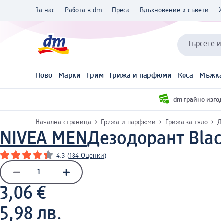
За нас
Работа в dm
Преса
Вдъхновение и съвети
Търсете 
Ново
Марки
Грим
Грижа и парфюми
Коса
Мъжка
dm трайно изго
Начална страница
Грижа и парфюми
Грижа за тяло
Д
NIVEA MEN
Дезодорант Black
4.3
(
184 Оценки
)
3,06 €
5,98 лв.