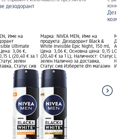
 се справим с изпотяването през лятото
С растителни 
ве дезодорант
конкретния пр
Дезодоранти
козметика
EN; Име на
Марка: NIVEA MEN; Име на
Марка: NIV
дорант
продукта: Дезодорант Black &
Дезодорант 
sible Ultimate
White Invisible Epic Night, 150 ml;
Authenic, 1
Цена: 3,06 €;
Цена: 3,06 €; Основна цена: 0,15 L
Основна цен
15 L (20,40 € за 1
(20,40 € за 1 L); Наличност: Статус
L); Налично
Статус зелен
зелен Налично за доставка,
Налично за
тавка, Статус сив
Статус сив Изберете dm магазин
Изберете d