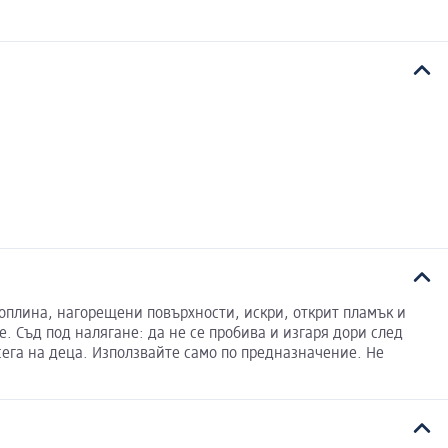
топлина, нагорещени повърхности, искри, открит пламък и
. Съд под налягане: да не се пробива и изгаря дори след
бсега на деца. Използвайте само по предназначение. Не