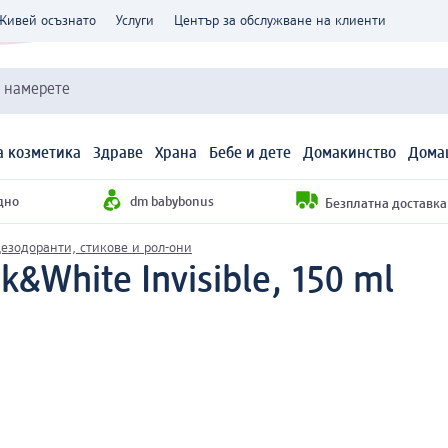
Живей осъзнато
Услуги
Център за обслужване на клиенти
и намерете
 козметика
Здраве
Храна
Бебе и дете
Домакинство
Дома
дно
dm babybonus
Безплатна доставка н
езодоранти, стикове и рол-они
&White Invisible, 150 ml