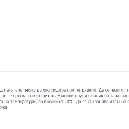
д налягане: може да експлодира при нагряване. Да се пази от 
е се пръска към открит пламък или друг източник на запалване
ага на температури, по високи от 50°C. Да се съхранява извън о
кожа.