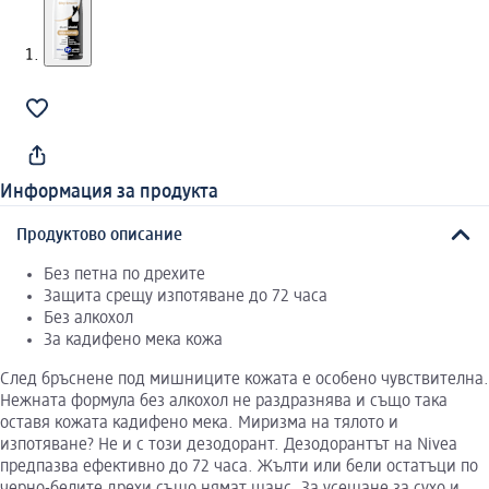
Информация за продукта
Продуктово описание
Без петна по дрехите
Защита срещу изпотяване до 72 часа
Без алкохол
За кадифено мека кожа
След бръснене под мишниците кожата е особено чувствителна.
Нежната формула без алкохол не раздразнява и също така
оставя кожата кадифено мека. Миризма на тялото и
изпотяване? Не и с този дезодорант. Дезодорантът на Nivea
предпазва ефективно до 72 часа. Жълти или бели остатъци по
черно-белите дрехи също нямат шанс. За усещане за сухо и