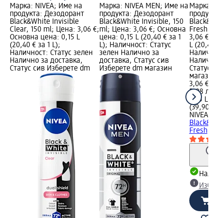
Марка: NIVEA; Име на
Марка: NIVEA MEN; Име на
Марка: 
продукта: Дезодорант
продукта: Дезодорант
продукт
Black&White Invisible
Black&White Invisible, 150
Black&Wh
Clear, 150 ml; Цена: 3,06 €;
ml; Цена: 3,06 €; Основна
Fresh, 1
Основна цена: 0,15 L
цена: 0,15 L (20,40 € за 1
3,06 €; 
(20,40 € за 1 L);
L); Наличност: Статус
L (20,40 
Наличност: Статус зелен
зелен Налично за
Налично
Налично за доставка,
доставка, Статус сив
Налично
Статус сив Изберете dm
Изберете dm магазин
Статус 
магазин
3,06 €
5,98 лв.
0,15 L (2
(39,90 лв
NIVEA
Де
Black&Wh
Fresh, 1
Налич
Избе