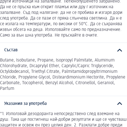
други източници на запалване. Тютюнопушенето забранено.
Да не се пръска към открит пламък или дру г източник на
запалване. Съд под налягане: да не се пробива и изгаря дори
след употреба. Да се пази от пряка слънчева светлина. Да н е
се излага на температури, по високи от 50°C. Да се съхранява
извън обсега на деца. Използвайте само по предназначение.
Само за вън шна употреба. Не пръскайте в очите.
Състав
Butane, Isobutane, Propane, Isopropyl Palmitate, Aluminum
Chlorohydrate, Dicaprylyl Ether, Caprylic/Capric Triglyceride,
Octyldodecanol, Triethyl Citrate, Palmitamidopropyltrimonium
Chloride, Propylene Glycol, Disteardimonium Hectorite, Propylene
Carbonate, Tocopherol, Benzyl Alcohol, Citronellol, Geraniol,
Parfum
Указания за употреба
"1. Използвай дезодоранта непосредствено след вземане на
душ. Така ще постигнеш най-добри резултати и ще се чувстваш
защитен и освеж ен през целия ден. 2. Разклати добре преди