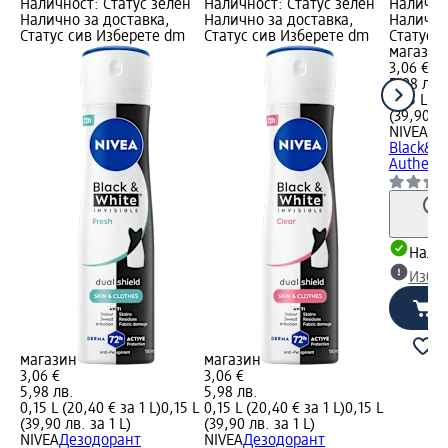
Наличност: Статус зелен
Наличност: Статус зелен
Налично
Налично за доставка,
Налично за доставка,
Налично
Статус сив Изберете dm
Статус сив Изберете dm
Статус 
магазин
3,06 €
5,98 лв.
0,15 L (2
(39,90 лв
NIVEA
Де
Black&Wh
Authenic
Налич
Избе
магазин
магазин
3,06 €
3,06 €
5,98 лв.
5,98 лв.
0,15 L (20,40 € за 1 L)
0,15 L
0,15 L (20,40 € за 1 L)
0,15 L
(39,90 лв. за 1 L)
(39,90 лв. за 1 L)
NIVEA
Дезодорант
NIVEA
Дезодорант