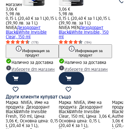
магазин
3,06 €
3,06 €
5,98 лв.
5,98 лв.
0,15 L (20,40 € за 1 L)
0,15 L
0,15 L (20,40 € за 1 L)
0,15 L
(39,90 лв. за 1 L)
(39,90 лв. за 1 L)
NIVEA
Дезодорант
NIVEA MEN
Дезодорант
Black&White Invisible
Black&White Invisible, 150
Clear, 150 ml
ml
(178)
(184)
Информация за
Информация за
продукт
продукт
Налично за доставка
Налично за доставка
Изберете dm магазин
Изберете dm магазин
Други клиенти купуват също
Марка: NIVEA; Име на
Марка: NIVEA; Име на
Марка: 
продукта: Дезодорант
продукта: Дезодорант
продукт
Black&White Invisible
Black&White Invisible
Black&Wh
Fresh, 150 ml; Цена:
Clear, 150 ml; Цена: 3,06 €;
Authenic
3,06 €; Основна цена: 0,15
Основна цена: 0,15 L
3,06 €; 
L (20,40 € за 1 L);
(20,40 € за 1 L);
L (20,40 