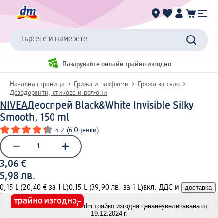
Търсете и намерете
Пазарувайте онлайн трайно изгодно
Начална страница
Грижа и парфюми
Грижа за тяло
Дезодоранти, стикове и рол-они
NIVEA
Деоспрей Black&White Invisible Silky
Smooth, 150 ml
4.2
(
6 Оценки
)
3,06 €
5,98 лв.
0,15 L (20,40 € за 1 L)
0,15 L (39,90 лв. за 1 L)
вкл. ДДС и
доставка
dm трайно изгодна цена
неувеличавана от
19.12.2024 г.