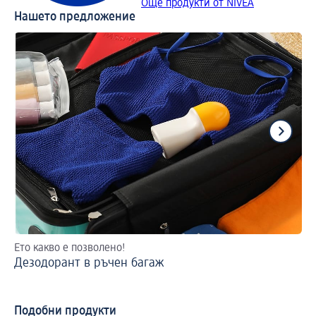
Още продукти от NIVEA
Нашето предложение
Ето какво е позволено!
2 
Дезодорант в ръчен багаж
На
Подобни продукти