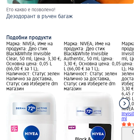
Ето какво е позволено!
Ка
Дезодорант в ръчен багаж
Ви
Подобни продукти
Марка: NIVEA; Име на
Марка: NIVEA; Име на
Марка: 
продукта: Део стик
продукта: Део стик
продукта
Black&White Invisible
Black&White Invisible
Invisible
Clear, 50 ml; Цена: 3,30 €;
Authentic, 50 ml; Цена:
ml; Цена
Основна цена: 0,05 L
3,30 €; Основна цена: 0,05
цена: 0,0
(66,00 € за 1 L);
L (66,00 € за 1 L);
L); Нали
Наличност: Статус зелен
Наличност: Статус зелен
зелен Н
Налично за доставка,
Налично за доставка,
доставка
Статус сив Изберете dm
Статус сив Изберете dm
Изберет
магазин
магазин
3,30 €
6,45 лв.
0,05 L (6
(129,08 л
NIVEA M
Invisible
ml