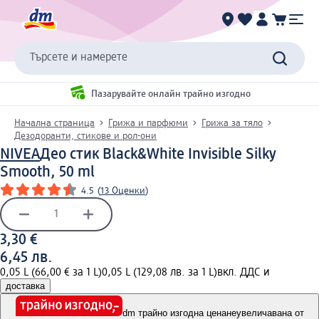
Търсете и намерете
Пазарувайте онлайн трайно изгодно
Начална страница
Грижа и парфюми
Грижа за тяло
Дезодоранти, стикове и рол-они
NIVEA
Део стик Black&White Invisible Silky
Smooth, 50 ml
4.5
(
13 Оценки
)
3,30 €
6,45 лв.
0,05 L (66,00 € за 1 L)
0,05 L (129,08 лв. за 1 L)
вкл. ДДС и
доставка
dm трайно изгодна цена
неувеличавана от