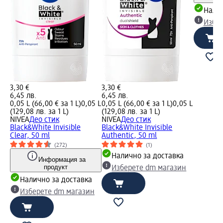
Налич
Избе
3,30 €
3,30 €
6,45 лв.
6,45 лв.
0,05 L (66,00 € за 1 L)
0,05 L
0,05 L (66,00 € за 1 L)
0,05 L
(129,08 лв. за 1 L)
(129,08 лв. за 1 L)
NIVEA
Део стик
NIVEA
Део стик
Black&White Invisible
Black&White Invisible
Clear, 50 ml
Authentic, 50 ml
(272)
(1)
Налично за доставка
Информация за
продукт
Изберете dm магазин
Налично за доставка
Изберете dm магазин