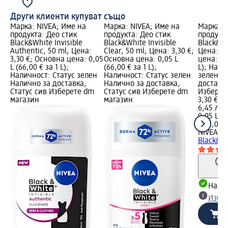
Други клиенти купуват също
Марка: NIVEA; Име на
Марка: NIVEA; Име на
Марка: 
продукта: Део стик
продукта: Део стик
продукта
Black&White Invisible
Black&White Invisible
Black&Wh
Authentic, 50 ml; Цена:
Clear, 50 ml; Цена: 3,30 €;
Цена: 3,
3,30 €; Основна цена: 0,05
Основна цена: 0,05 L
цена: 0,0
L (66,00 € за 1 L);
(66,00 € за 1 L);
L); Нали
Наличност: Статус зелен
Наличност: Статус зелен
зелен Н
Налично за доставка,
Налично за доставка,
доставка
Статус сив Изберете dm
Статус сив Изберете dm
Изберет
магазин
магазин
3,30 €
6,45 лв.
0,05 L (6
(129,08 л
NIVEA M
Black&Wh
Налич
Избе