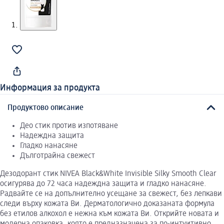
Информация за продукта
Продуктово описание
Део стик против изпотяване
Надеждна защита
Гладко нанасяне
Дълготрайна свежест
Дезодорант стик NIVEA Black&White Invisible Silky Smooth Clear
осигурява до 72 часа надеждна защита и гладко нанасяне.
Радвайте се на допълнително усещане за свежест, без лепкави
следи върху кожата Ви. Дерматологично доказаната формула
без етилов алкохол е нежна към кожата Ви. Открийте новата и
модерна опаковка, която е предназначена за по-интуитивно