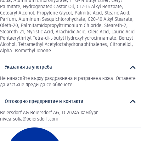
Aqua, Aluminum Chlorohydrate, PPG-14 Butyl Ether, Cetyl
Palmitate, Hydrogenated Castor Oil, C12-15 Alkyl Benzoate,
Cetearyl Alcohol, Propylene Glycol, Palmitic Acid, Stearic Acid,
Parfum, Aluminum Sesquichlorohydrate, C20-40 Alkyl Stearate,
Oleth-20, Palmitamidopropyltrimonium Chloride, Steareth-2,
Steareth-21, Myristic Acid, Arachidic Acid, Oleic Acid, Lauric Acid,
Pentaerythrityl Tetra-di-t-butyl Hydroxyhydrocinnamate, Benzyl
Alcohol, Tetramethyl Acetyloctahydronaphthalenes, Citronellol,
Alpha- Isomethyl Ionone
Указания за употреба
Не нанасяйте върху раздразнена и разранена кожа. Оставете
да изсъхне преди да се облечете.
Отговорно предприятие и контакти
Beiersdorf AG Beiersdorf AG, D-20245 Хамбург
nivea.sofia@beiersdorf.com