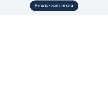
Регистрирайте се сега
Помощ
Предимства & Услуги
Център за обслужване на клиенти
Доставка & Изпращане
Връщане на стока
За dm концерна
За нас
Нашата отговорност
Работа в dm
Преса
Маршрут до Централен офис
dm Централен склад
Продуктов свят
dm Свят