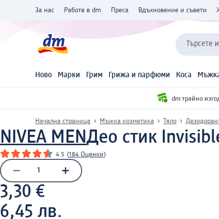
За нас
Работа в dm
Преса
Вдъхновение и съвети
Търсете 
Ново
Марки
Грим
Грижа и парфюми
Коса
Мъжка
dm трайно изго
Начална страница
Мъжка козметика
Тяло
Дезодоран
NIVEA MEN
Део стик Invisibl
4.5
(
184 Оценки
)
3,30 €
6,45 лв.