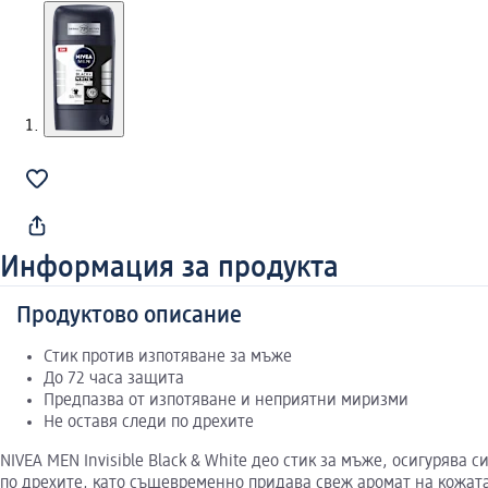
Информация за продукта
Продуктово описание
Стик против изпотяване за мъже
До 72 часа защита
Предпазва от изпотяване и неприятни миризми
Не оставя следи по дрехите
NIVEA MEN Invisible Black & White део стик за мъже, осигуряв
по дрехите, като същевременно придава свеж аромат на кожат