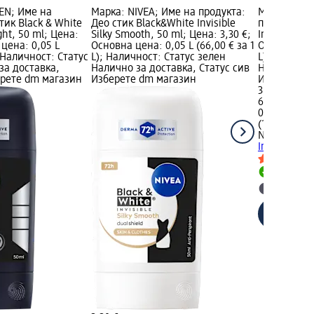
EN; Име на
Марка: NIVEA; Име на продукта:
Марка: NIV
тик Black & White
Део стик Black&White Invisible
продукта: Р
ight, 50 ml; Цена:
Silky Smooth, 50 ml; Цена: 3,30 €;
Invisible, 5
 цена: 0,05 L
Основна цена: 0,05 L (66,00 € за 1
Основна цен
; Наличност: Статус
L); Наличност: Статус зелен
L); Налично
за доставка,
Налично за доставка, Статус сив
Налично за
ерете dm магазин
Изберете dm магазин
Изберете d
3,30 €
6,45 лв.
0,05 L (66,0
(129,08 лв. 
NIVEA MEN
Invisible, 5
Налично
Изберет