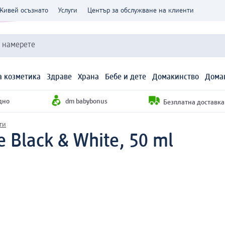
Живей осъзнато
Услуги
Център за обслужване на клиенти
и намерете
 козметика
Здраве
Храна
Бебе и дете
Домакинство
Дома
дно
dm babybonus
Безплатна доставка н
ти
e Black & White, 50 ml