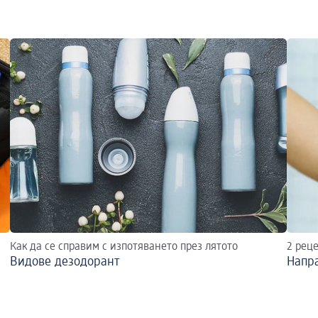
Как да се справим с изпотяването през лятото
2 рец
Видове дезодорант
Напра