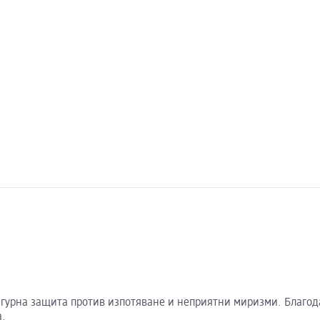
а сигурна защита против изпотяване и неприятни миризми. Благо
а.