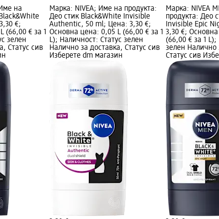
Име на
Марка: NIVEA; Име на продукта:
Марка: NIVEA M
 Black&White
Део стик Black&White Invisible
продукта: Део с
3,30 €;
Authentic, 50 ml; Цена: 3,30 €;
Invisible Epic N
 (66,00 € за 1
Основна цена: 0,05 L (66,00 € за 1
3,30 €; Основна
ус зелен
L); Наличност: Статус зелен
(66,00 € за 1 L)
а, Статус сив
Налично за доставка, Статус сив
зелен Налично 
ин
Изберете dm магазин
Статус сив Изб