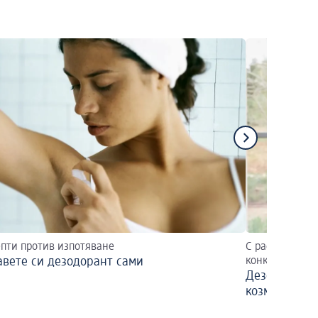
епти против изпотяване
С растителни 
вете си дезодорант сами
конкретния пр
Дезодоранти
козметика