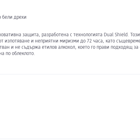
о бели дрехи
 иновативна защита, разработена с технологията Dual Shield. То
от изпотяване и неприятни миризми до 72 часа, като същеврем
тван и не съдържа етилов алкохол, което го прави подходящ за 
на по облеклото.