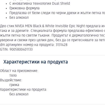
С иновативна технология Dual Shield
Грижовна формула
Предпазва от бели следи по черни дрехи и жълти петна п
Без алкохол
Део стик NIVEA MEN Black & White Invisible Epic Night предлага
така и за дрехите. Специалната формула предпазва ефективно 
жълти петна по светли тъкани. Продуктът е дерматологично тес
уверени и свежи през целия ден, без да се притеснявате за пет
dm артикулен номер на продукта: 3131428
GTIN: 9005800401133
Характеристики на продукта
Област на приложение:
тяло
Въздействие:
грижа
Характеристики на продукта:
без алкохол