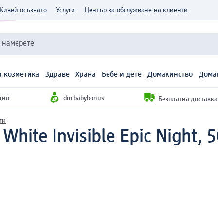
Живей осъзнато
Услуги
Център за обслужване на клиенти
и намерете
 козметика
Здраве
Храна
Бебе и дете
Домакинство
Дома
дно
dm babybonus
Безплатна доставка н
ти
White Invisible Epic Night, 