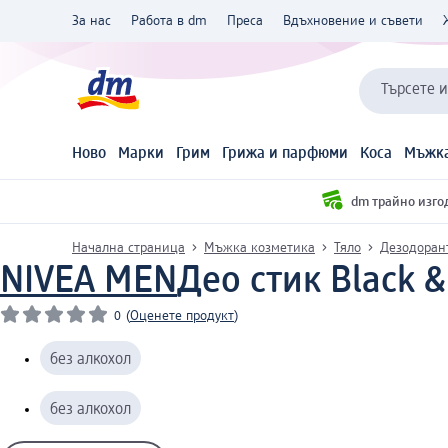
За нас
Работа в dm
Преса
Вдъхновение и съвети
Търсете 
Ново
Марки
Грим
Грижа и парфюми
Коса
Мъжка
dm трайно изго
Начална страница
Мъжка козметика
Тяло
Дезодоран
NIVEA MEN
Део стик Black & 
0
(
Оценете продукт
)
без алкохол
без алкохол