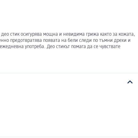
зи део стик осигурява мощна и невидима грижа както за кожата,
енно предотвратява появата на бели следи по тъмни дрехи и
ежедневна употреба. Део стикът помага да се чувствате