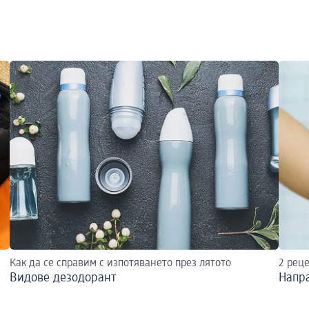
Как да се справим с изпотяването през лятото
2 рец
Видове дезодорант
Напра