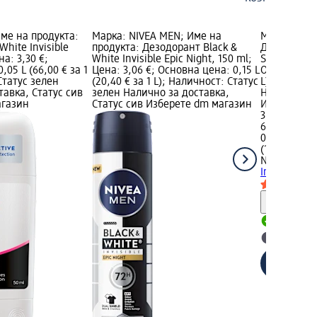
Име на продукта:
Марка: NIVEA MEN; Име на
Марка: NIV
White Invisible
продукта: Дезодорант Black &
Део стик Bl
на: 3,30 €;
White Invisible Epic Night, 150 ml;
Silky Smoot
,05 L (66,00 € за 1
Цена: 3,06 €; Основна цена: 0,15 L
Основна цен
Статус зелен
(20,40 € за 1 L); Наличност: Статус
L); Налично
тавка, Статус сив
зелен Налично за доставка,
Налично за
агазин
Статус сив Изберете dm магазин
Изберете d
3,30 €
6,45 лв.
0,05 L (66,0
(129,08 лв. 
NIVEA
Део с
Invisible Si
Информ
Налично
Изберет