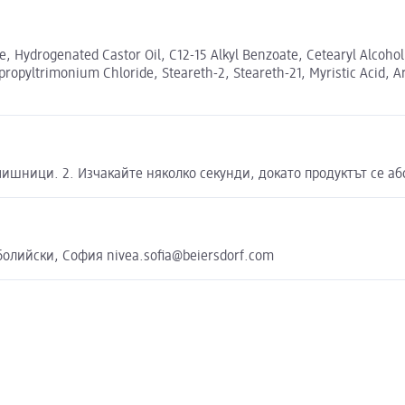
, Hydrogenated Castor Oil, C12-15 Alkyl Benzoate, Cetearyl Alcohol
opyltrimonium Chloride, Steareth-2, Steareth-21, Myristic Acid, Arac
ишници. 2. Изчакайте няколко секунди, докато продуктът се аб
болийски, София nivea.sofia@beiersdorf.com