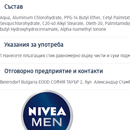
Състав
Aqua, Aluminum Chlorohydrate, PPG-14 Butyl Ether, Cetyl Palmitate
Sesquichlorohydrate, C20-40 Alkyl Stearate, Oleth-20, Palmitamidopr
butyl Hydroxyhydrocinnamate, Alpha-Isomethyl Ionone
Указания за употреба
1.Нанесете плъзгащия стик равномерно върху чисти и сухи подм
Отговорно предприятие и контакти
Beiersdorf Bulgaria EOOD СОФИЯ ТАУЪР 2, бул. Александър Стам