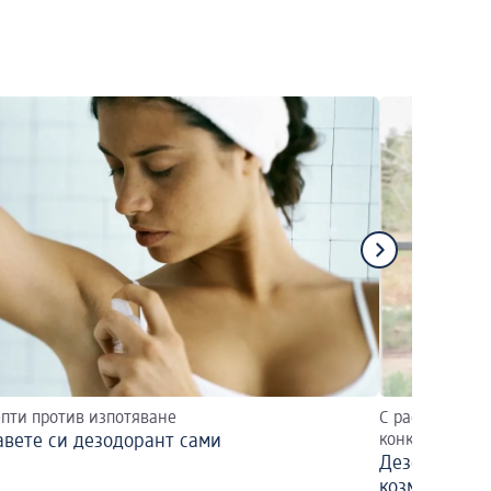
епти против изпотяване
С растителни 
вете си дезодорант сами
конкретния пр
Дезодоранти
козметика