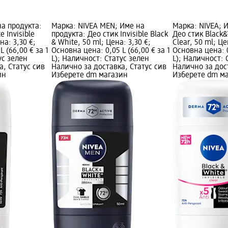
на продукта:
Марка: NIVEA MEN; Име на
Марка: NIVEA; 
 Invisible
продукта: Део стик Invisible Black
Део стик Black&
на: 3,30 €;
& White, 50 ml; Цена: 3,30 €;
Clear, 50 ml; Це
 (66,00 € за 1
Основна цена: 0,05 L (66,00 € за 1
Основна цена: 0
ус зелен
L); Наличност: Статус зелен
L); Наличност: 
а, Статус сив
Налично за доставка, Статус сив
Налично за дос
ин
Изберете dm магазин
Изберете dm м