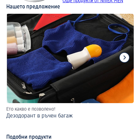
Още продукти от NIVEA MEN
Нашето предложение
Ето какво е позволено!
2 
Дезодорант в ръчен багаж
На
Подобни продукти