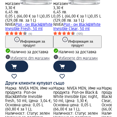
магазин
магазин
3,30 €
3,30 €
6,45 лв.
6,45 лв.
0,05 L (66,00 € за 1 L)
0,05 L
0,05 L (66,00 € за 1 L)
0,05 L
(129,08 лв. за 1 L)
(129,08 лв. за 1 L)
NIVEA
Рол - он Black&White
NIVEA
Рол - он Black&White
Invisible Fresh, 50 ml
Invisible Clear, 50 ml
(4)
(105)
Информация за
Информация за
продукт
продукт
Налично за доставка
Налично за доставка
Изберете dm магазин
Изберете dm магазин
Други клиенти купуват също
Марка: NIVEA MEN; Име на
Марка: NIVEA MEN; Име на
Марка: 
продукта: Рол-он
продукта: Рол-он Black &
продукта
Black&White Invisible
White Invisible Epic night,
Black&Wh
fresh, 50 ml; Цена: 3,04 €;
50 ml; Цена: 3,30 €;
Clear, 50
Основна цена: 0,05 L
Основна цена: 0,05 L
Основна 
(60,80 € за 1 L);
(66,00 € за 1 L);
(66,00 € 
Наличност: Статус зелен
Наличност: Статус зелен
Налично