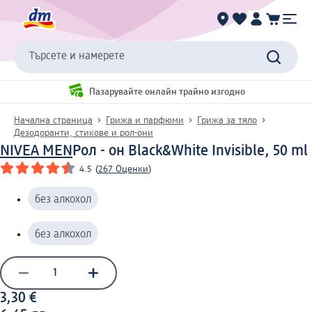
Търсете и намерете
Пазарувайте онлайн трайно изгодно
Начална страница
Грижа и парфюми
Грижа за тяло
Дезодоранти, стикове и рол-они
NIVEA MEN
Рол - он Black&White Invisible, 50 ml
4.5
(
267 Оценки
)
без алкохол
без алкохол
3,30 €