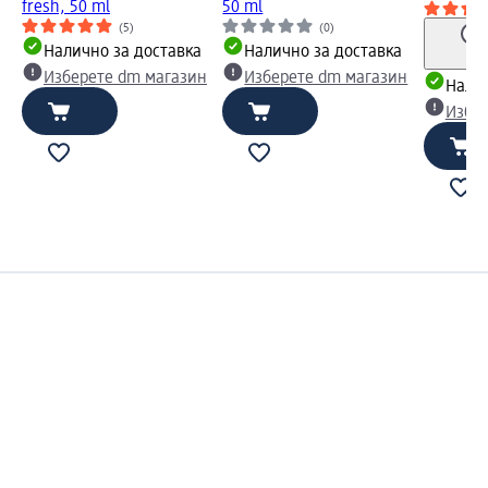
fresh, 50 ml
50 ml
(5)
(0)
Налично за доставка
Налично за доставка
Изберете dm магазин
Изберете dm магазин
Налич
Избе