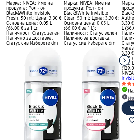
Марка: NIVEA; Име на
Марка: NIVEA; Име на
Марка: 
продукта: Рол - он
продукта: Рол - он
продукта
Black&White Invisible
Black&White Invisible
Black&Wh
Fresh, 50 ml; Цена: 3,30 €;
Clear, 50 ml; Цена: 3,30 €;
Authenti
Основна цена: 0,05 L
Основна цена: 0,05 L
3,30 €; 
(66,00 € за 1 L);
(66,00 € за 1 L);
L (66,00 
Наличност: Статус зелен
Наличност: Статус зелен
Налично
Налично за доставка,
Налично за доставка,
Налично
Статус сив Изберете dm
Статус сив Изберете dm
Статус 
магазин
3,30 €
6,45 лв.
0,05 L (6
(129,08 л
NIVEA
Ро
Invisible
Налич
Избе