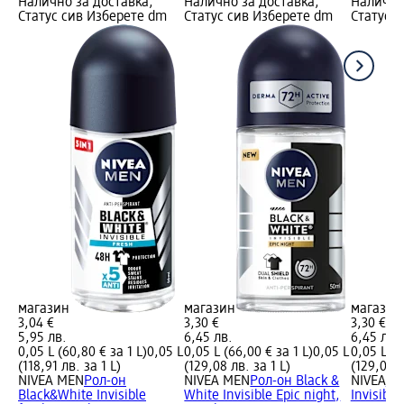
Налично за доставка,
Налично за доставка,
Налично
Статус сив Изберете dm
Статус сив Изберете dm
Статус 
магазин
магазин
магазин
3,04 €
3,30 €
3,30 €
5,95 лв.
6,45 лв.
6,45 лв.
0,05 L (60,80 € за 1 L)
0,05 L
0,05 L (66,00 € за 1 L)
0,05 L
0,05 L (6
(118,91 лв. за 1 L)
(129,08 лв. за 1 L)
(129,08 л
NIVEA MEN
Рол-он
NIVEA MEN
Рол-он Black &
NIVEA
Ро
Black&White Invisible
White Invisible Epic night,
Invisible