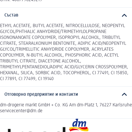
Състав
ETHYL ACETATE, BUTYL ACETATE, NITROCELLULOSE, NEOPENTYL
GLYCOL/PHTHALIC ANHYDRIDE/TRIMETHYLOLPROPANE
ISONONANOATE COPOLYMER, ISOPROPYL ALCOHOL, TRIBUTYL
CITRATE, STEARALKONIUM BENTONITE, ADIPIC ACID/NEOPENTYL
GLYCOL/TRIMELLITIC ANHYDRIDE COPOLYMER, ACRYLATES
COPOLYMER, N-BUTYL ALCOHOL, PHOSPHORIC ACID, ACETYL
TRIBUTYL CITRATE, DIACETONE ALCOHOL,
TRIMETHYLPENTANEDIOL/ADIPIC ACID/GLYCERIN CROSSPOLYMER,
HEXANAL, SILICA, SORBIC ACID, TOCOPHEROL, CI 77491, CI 15850,
CI 77891, CI 77499, CI 19140
Отговорно предприятие и контакти
dm-drogerie markt GmbH + Co. KG Am dm-Platz 1, 76227 Karlsruhe
servicecenter@dm.de