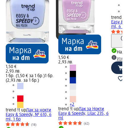
trend !t 
Easy & S
ml, 6 ml
Налич
1,50 €
Избе
2,93 лв.
1,50 €
2,93 лв.
1 бр. (1,50 € за 1 бр.)
1 бр.
(2,93 лв. за 1 бр.)
+2
trend !t up
Лак за Нокти
trend !t up
Лак за нокти
Easy & Speedy, Lilac 235, 6
Easy & Speedy, № 610, 6
ml
ml, 1 бр
(62)
(18)