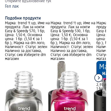
Открийте вдъхновение тук
Ка
Гел лак
Gl
из
Подобни продукти
Марка: trend !t up; Име на
Марка: trend !t up; Име на
Марка: t
продукта: Лак за нокти
продукта: Лак за нокти
продукта
Easy & Speedy 570, 1 бр;
Easy & Speedy 530, 1 бр;
Easy & S
Цена: 1,50 €; Основна
Цена: 1,50 €; Основна
Цена: 1,
цена: 1 бр. (1,50 € за 1
цена: 1 бр. (1,50 € за 1
цена: 1 б
бр.); Марка на dm лого;
бр.); Марка на dm лого;
бр.); Ма
Наличност: Статус зелен
Наличност: Статус зелен
Налично
Налично за доставка,
Налично за доставка,
Налично
Статус сив Изберете dm
Статус сив Изберете dm
Статус 
магазин
магазин
магазин
1,50 €
2,93 лв.
1 бр. (1,
(2,93 лв.