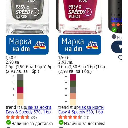
trend !t 
Easy & S
Налич
Избе
1,50 €
1,50 €
2,93 лв.
2,93 лв.
1 бр. (1,50 € за 1 бр.)
1 бр.
1 бр. (1,50 € за 1 бр.)
1 бр.
(2,93 лв. за 1 бр.)
(2,93 лв. за 1 бр.)
trend !t up
Лак за нокти
trend !t up
Лак за нокти
Easy & Speedy 570, 1 бр
Easy & Speedy 530, 1 бр
(33)
(42)
Налично за доставка
Налично за доставка