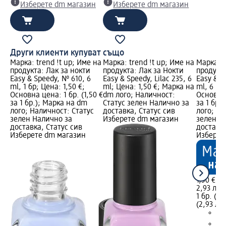
Изберете dm магазин
Изберете dm магазин
Други клиенти купуват също
Марка: trend !t up; Име на
Марка: trend !t up; Име на
Марка: t
продукта: Лак за нокти
продукта: Лак за Нокти
продукта
Easy & Speedy, № 610, 6
Easy & Speedy, Lilac 235, 6
Easy & S
ml, 1 бр; Цена: 1,50 €;
ml; Цена: 1,50 €; Марка на
ml, 6 ml;
Основна цена: 1 бр. (1,50 €
dm лого; Наличност:
Основна 
за 1 бр.); Марка на dm
Статус зелен Налично за
за 1 бр.
лого; Наличност: Статус
доставка, Статус сив
лого; На
зелен Налично за
Изберете dm магазин
зелен Н
доставка, Статус сив
доставка
Изберете dm магазин
Изберет
1,50 €
2,93 лв.
1 бр. (1,
(2,93 лв.