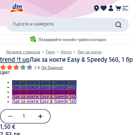
Търсете и намерете
Пазарувайте онлайн трайно изгодно
Начална страница
Грим
Нокти
Лак за нокти
trend !t up
Лак за нокти Easy & Speedy 560, 1 бр
2.8
(
34 Оценки
)
Цвят
Лак за нокти Easy & Speedy 550
Лак за нокти Easy & Speedy 570
Лак за нокти Easy & Speedy 530
Лак за нокти Easy & Speedy 540
Лак за нокти Easy & Speedy 560
1,50 €
2,93 лв.