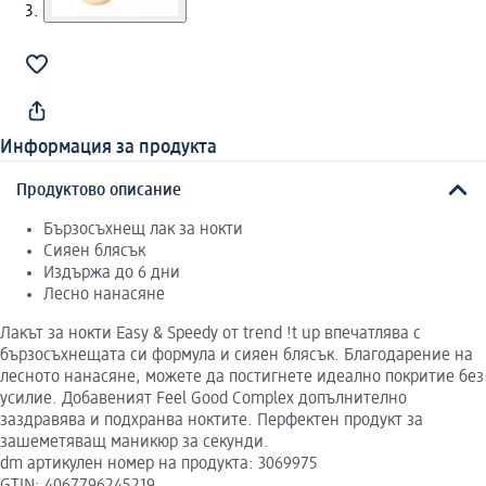
Информация за продукта
Продуктово описание
Бързосъхнещ лак за нокти
Сияен блясък
Издържа до 6 дни
Лесно нанасяне
Лакът за нокти Easy & Speedy от trend !t up впечатлява с
бързосъхнещата си формула и сияен блясък. Благодарение на
лесното нанасяне, можете да постигнете идеално покритие без
усилие. Добавеният Feel Good Complex допълнително
заздравява и подхранва ноктите. Перфектен продукт за
зашеметяващ маникюр за секунди.
dm артикулен номер на продукта: 3069975
GTIN: 4067796245219