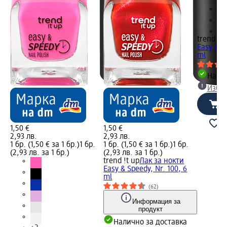
+2
trend !t 
Easy & S
ml
Налич
Избе
1,50 €
1,50 €
2,93 лв.
2,93 лв.
1 бр. (1,50 € за 1 бр.)
1 бр.
1 бр. (1,50 € за 1 бр.)
1 бр.
(2,93 лв. за 1 бр.)
(2,93 лв. за 1 бр.)
trend !t up
Лак за нокти
Easy & Speedy, Nr. 100, 6
ml
(62)
Информация за
продукт
Налично за доставка