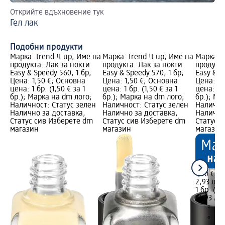
Открийте вдъхновение тук
Ка
Гел лак
Gl
из
Подобни продукти
Марка: trend !t up; Име на
Марка: trend !t up; Име на
Марка: t
продукта: Лак за нокти
продукта: Лак за нокти
продукта
Easy & Speedy 560, 1 бр;
Easy & Speedy 570, 1 бр;
Easy & S
Цена: 1,50 €; Основна
Цена: 1,50 €; Основна
Цена: 1,
цена: 1 бр. (1,50 € за 1
цена: 1 бр. (1,50 € за 1
цена: 1 б
бр.); Марка на dm лого;
бр.); Марка на dm лого;
бр.); Ма
Наличност: Статус зелен
Наличност: Статус зелен
Налично
Налично за доставка,
Налично за доставка,
Налично
Статус сив Изберете dm
Статус сив Изберете dm
Статус 
магазин
магазин
магазин
1,50 €
2,93 лв.
1 бр. (1,
(2,93 лв.