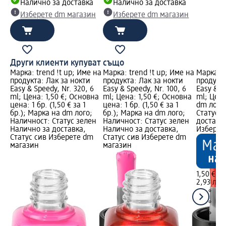
Налично за доставка
Налично за доставка
Изберете dm магазин
Изберете dm магазин
Други клиенти купуват също
Марка: trend !t up; Име на
Марка: trend !t up; Име на
Марка: t
продукта: Лак за нокти
продукта: Лак за нокти
продукта
Easy & Speedy, Nr. 320, 6
Easy & Speedy, Nr. 100, 6
Easy & S
ml; Цена: 1,50 €; Основна
ml; Цена: 1,50 €; Основна
ml; Цена
цена: 1 бр. (1,50 € за 1
цена: 1 бр. (1,50 € за 1
dm лого
бр.); Марка на dm лого;
бр.); Марка на dm лого;
Статус 
Наличност: Статус зелен
Наличност: Статус зелен
доставка
Налично за доставка,
Налично за доставка,
Изберет
Статус сив Изберете dm
Статус сив Изберете dm
магазин
магазин
1,50 €
2,93 лв.