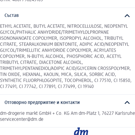
Състав
ETHYL ACETATE, BUTYL ACETATE, NITROCELLULOSE, NEOPENTYL
GLYCOL/PHTHALIC ANHYDRIDE/TRIMETHYLOLPROPANE
ISONONANOATE COPOLYMER, ISOPROPYL ALCOHOL, TRIBUTYL
CITRATE, STEARALKONIUM BENTONITE, ADIPIC ACID/NEOPENTYL
GLYCOL/TRIMELLITIC ANHYDRIDE COPOLYMER, ACRYLATES
COPOLYMER, N-BUTYL ALCOHOL, PHOSPHORIC ACID, ACETYL
TRIBUTYL CITRATE, DIACETONE ALCOHOL,
TRIMETHYLPENTANEDIOL/ADIPIC ACID/GLYCERIN CROSSPOLYMER,
TIN OXIDE, HEXANAL, KAOLIN, MICA, SILICA, SORBIC ACID,
SYNTHETIC FLUORPHLOGOPITE, TOCOPHEROL, CI 77510, CI 15850,
CI 77491, CI 77742, CI 77891, CI 77499, CI 19140
Отговорно предприятие и контакти
dm-drogerie markt GmbH + Co. KG Am dm-Platz 1, 76227 Karlsruhe
servicecenter@dm.de