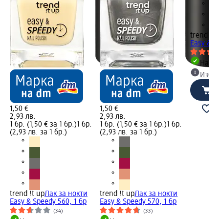
trend !t 
Easy & S
Налич
Избе
1,50 €
1,50 €
2,93 лв.
2,93 лв.
1 бр. (1,50 € за 1 бр.)
1 бр.
1 бр. (1,50 € за 1 бр.)
1 бр.
(2,93 лв. за 1 бр.)
(2,93 лв. за 1 бр.)
trend !t up
Лак за нокти
trend !t up
Лак за нокти
Easy & Speedy 560, 1 бр
Easy & Speedy 570, 1 бр
(34)
(33)