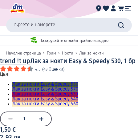
Търсете и намерете
Пазарувайте онлайн трайно изгодно
Начална страница
Грим
Нокти
Лак за нокти
trend !t up
Лак за нокти Easy & Speedy 530, 1 бр
4.5
(
43 Оценки
)
Цвят
Лак за нокти Easy & Speedy 550
Лак за нокти Easy & Speedy 570
Лак за нокти Easy & Speedy 530
Лак за нокти Easy & Speedy 540
Лак за нокти Easy & Speedy 560
1,50 €
2,93 лв.