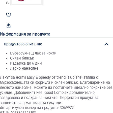
Информация за продукта
Продуктово описание
Бързосъхнещ лак за нокти
Сияен блясък
Издържа до 6 дни
Лесно нанасяне
Лакът за нокти Easy & Speedy от trend !t up впечатлява с
бързосъхнещата си формула и сияен блясък. Благодарение на
лесното нанасяне, можете да постигнете идеално покритие без
усилие. Добавеният Feel Good Complex допълнително
заздравява и подхранва ноктите. Перфектен продукт за
зашеметяващ маникюр за секунди.
dm артикулен номер на продукта: 3069972
GTIN: 4067796245103