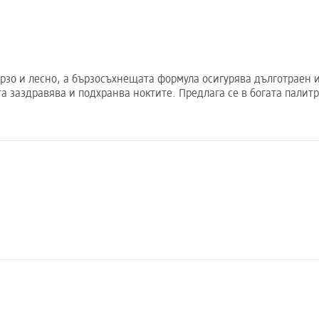
ся бързо и лесно, а бързосъхнещата формула осигурява дълготрае
кта заздравява и подхранва ноктите. Предлага се в богата палит