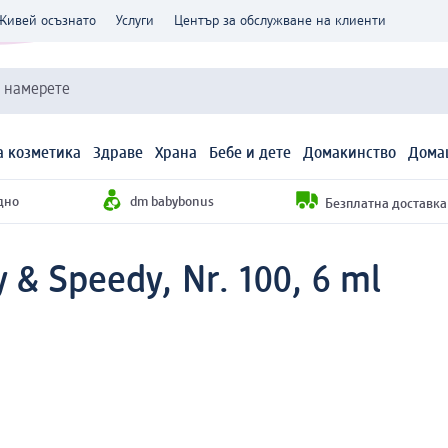
Живей осъзнато
Услуги
Център за обслужване на клиенти
и намерете
 козметика
Здраве
Храна
Бебе и дете
Домакинство
Дома
дно
dm babybonus
Безплатна доставка н
 & Speedy, Nr. 100, 6 ml