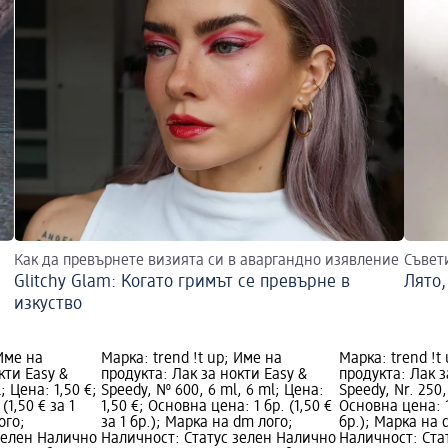
Как да превърнете визията си в аваргандно изявление
Съвет
Glitchy Glam: Когато гримът се превърне в
Лято,
изкуство
 Име на
Марка: trend !t up; Име на
Марка: trend !t
кти Easy &
продукта: Лак за нокти Easy &
продукта: Лак з
; Цена: 1,50 €;
Speedy, № 600, 6 ml, 6 ml; Цена:
Speedy, Nr. 250,
(1,50 € за 1
1,50 €; Основна цена: 1 бр. (1,50 €
Основна цена: 1 
ого;
за 1 бр.); Марка на dm лого;
бр.); Марка на 
зелен Налично
Наличност: Статус зелен Налично
Наличност: Ста