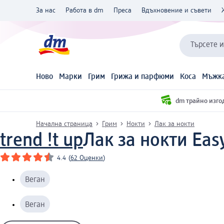
За нас
Работа в dm
Преса
Вдъхновение и съвети
Търсете 
Ново
Марки
Грим
Грижа и парфюми
Коса
Мъжка
dm трайно изго
Начална страница
Грим
Нокти
Лак за нокти
trend !t up
Лак за нокти Easy
4.4
(
62 Оценки
)
Веган
Веган