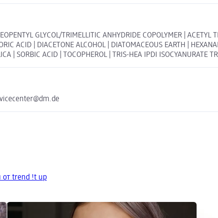
D/NEOPENTYL GLYCOL/TRIMELLITIC ANHYDRIDE COPOLYMER | ACETYL 
ORIC ACID | DIACETONE ALCOHOL | DIATOMACEOUS EARTH | HEXANA
 SORBIC ACID | TOCOPHEROL | TRIS-HEA IPDI ISOCYANURATE TRIMER 
rvicecenter@dm.de
от trend !t up