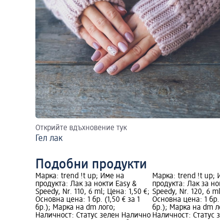
Открийте вдъхновение тук
Гел лак
Подобни продукти
Марка: trend !t up; Име на
Марка: trend !t up;
продукта: Лак за нокти Easy &
продукта: Лак за но
Speedy, Nr. 110, 6 ml; Цена: 1,50 €;
Speedy, Nr. 120, 6 ml
Основна цена: 1 бр. (1,50 € за 1
Основна цена: 1 бр. 
бр.); Марка на dm лого;
бр.); Марка на dm л
Наличност: Статус зелен Налично
Наличност: Статус 