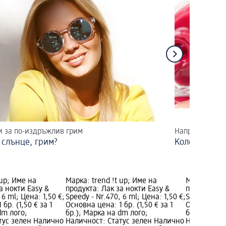
и за по-издръжлив грим
Направете си 
 слънце, грим?
Коледен ма
 up; Име на
Марка: trend !t up; Име на
Марка: tren
а нокти Easy &
продукта: Лак за нокти Easy &
продукта: Л
 6 ml; Цена: 1,50 €;
Speedy - Nr.470, 6 ml; Цена: 1,50 €;
Speedy, Nr. 
бр. (1,50 € за 1
Основна цена: 1 бр. (1,50 € за 1
Основна цена
dm лого;
бр.); Марка на dm лого;
бр.); Марка
тус зелен Налично
Наличност: Статус зелен Налично
Наличност: