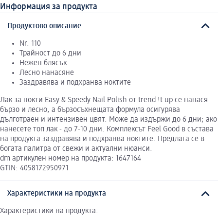
Информация за продукта
Продуктово описание
Nr. 110
Трайност до 6 дни
Нежен блясък
Лесно нанасяне
Заздравява и подхранва ноктите
Лак за нокти Easy & Speedy Nail Polish от trend !t up се нанася
бързо и лесно, а бързосъхнещата формула осигурява
дълготраен и интензивен цвят. Може да издържи до 6 дни; ако
нанесете топ лак - до 7-10 дни. Комплексът Feel Good в състава
на продукта заздравява и подхранва ноктите. Предлага се в
богата палитра от свежи и актуални нюанси.
dm артикулен номер на продукта: 1647164
GTIN: 4058172950971
Характеристики на продукта
Характеристики на продукта: