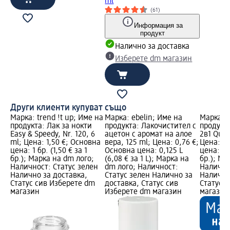
ml
(61)
Информация за
продукт
Налично за доставка
Изберете dm магазин
Други клиенти купуват също
Марка: trend !t up; Име на
Марка: ebelin; Име на
Марка: t
продукта: Лак за нокти
продукта: Лакочистител с
продукта
Easy & Speedy, Nr. 120, 6
ацетон с аромат на алое
2в1 Quick
ml; Цена: 1,50 €; Основна
вера, 125 ml; Цена: 0,76 €;
Цена: 2,
цена: 1 бр. (1,50 € за 1
Основна цена: 0,125 L
цена: 1 б
бр.); Марка на dm лого;
(6,08 € за 1 L); Марка на
бр.); Ма
Наличност: Статус зелен
dm лого; Наличност:
Налично
Налично за доставка,
Статус зелен Налично за
Налично
Статус сив Изберете dm
доставка, Статус сив
Статус 
магазин
Изберете dm магазин
магазин