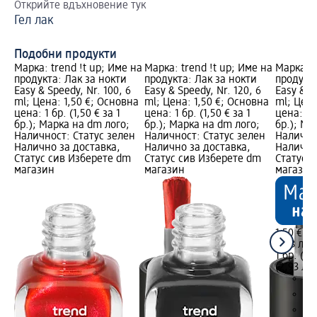
Открийте вдъхновение тук
Ка
Гел лак
Gl
из
Подобни продукти
Марка: trend !t up; Име на
Марка: trend !t up; Име на
Марка: t
продукта: Лак за нокти
продукта: Лак за нокти
продукта
Easy & Speedy, Nr. 100, 6
Easy & Speedy, Nr. 120, 6
Easy & S
ml; Цена: 1,50 €; Основна
ml; Цена: 1,50 €; Основна
ml; Цена
цена: 1 бр. (1,50 € за 1
цена: 1 бр. (1,50 € за 1
цена: 1 б
бр.); Марка на dm лого;
бр.); Марка на dm лого;
бр.); Ма
Наличност: Статус зелен
Наличност: Статус зелен
Налично
Налично за доставка,
Налично за доставка,
Налично
Статус сив Изберете dm
Статус сив Изберете dm
Статус 
магазин
магазин
магазин
1,50 €
2,93 лв.
1 бр. (1,
(2,93 лв.