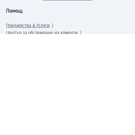
Помощ
Предимства & Услуги
Център за обслужване на клиенти
Доставка & Изпращане
Връщане на стока
За dm концерна
За нас
Нашата отговорност
Работа в dm
Преса
Маршрут до Централен офис
dm Централен склад
Продуктов свят
dm Свят