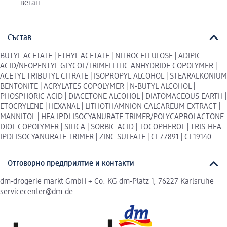
веган
Състав
BUTYL ACETATE | ETHYL ACETATE | NITROCELLULOSE | ADIPIC
ACID/NEOPENTYL GLYCOL/TRIMELLITIC ANHYDRIDE COPOLYMER |
ACETYL TRIBUTYL CITRATE | ISOPROPYL ALCOHOL | STEARALKONIUM
BENTONITE | ACRYLATES COPOLYMER | N-BUTYL ALCOHOL |
PHOSPHORIC ACID | DIACETONE ALCOHOL | DIATOMACEOUS EARTH |
ETOCRYLENE | HEXANAL | LITHOTHAMNION CALCAREUM EXTRACT |
MANNITOL | HEA IPDI ISOCYANURATE TRIMER/POLYCAPROLACTONE
DIOL COPOLYMER | SILICA | SORBIC ACID | TOCOPHEROL | TRIS-HEA
IPDI ISOCYANURATE TRIMER | ZINC SULFATE | CI 77891 | CI 19140
Отговорно предприятие и контакти
dm-drogerie markt GmbH + Co. KG dm-Platz 1, 76227 Karlsruhe
servicecenter@dm.de