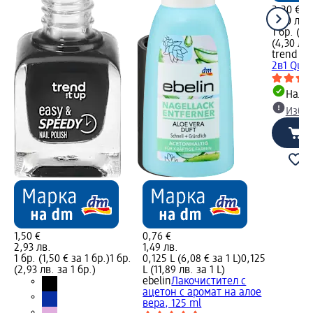
2,20 €
4,30 лв.
1 бр. (2,
(4,30 лв.
trend !t 
2в1 Quic
Налич
Избе
1,50 €
0,76 €
2,93 лв.
1,49 лв.
1 бр. (1,50 € за 1 бр.)
1 бр.
0,125 L (6,08 € за 1 L)
0,125
(2,93 лв. за 1 бр.)
L (11,89 лв. за 1 L)
ebelin
Лакочистител с
ацетон с аромат на алое
вера, 125 ml