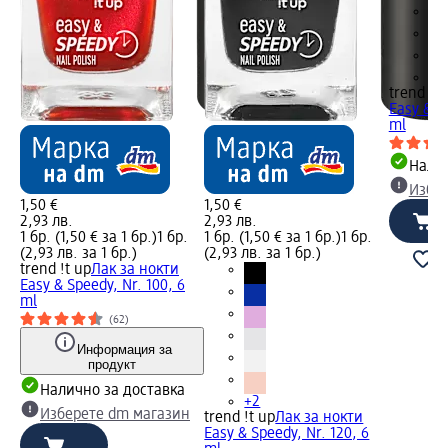
+2
trend !t 
Easy & S
ml
Налич
Избе
1,50 €
1,50 €
2,93 лв.
2,93 лв.
1 бр. (1,50 € за 1 бр.)
1 бр.
1 бр. (1,50 € за 1 бр.)
1 бр.
(2,93 лв. за 1 бр.)
(2,93 лв. за 1 бр.)
trend !t up
Лак за нокти
Easy & Speedy, Nr. 100, 6
ml
(62)
Информация за
продукт
Налично за доставка
+2
Изберете dm магазин
trend !t up
Лак за нокти
Easy & Speedy, Nr. 120, 6