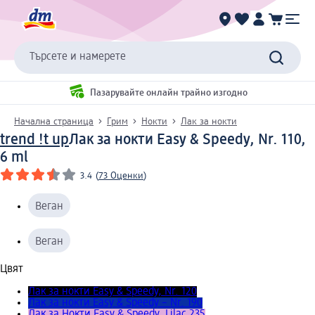
Търсете и намерете
Пазарувайте онлайн трайно изгодно
Начална страница
Грим
Нокти
Лак за нокти
trend !t up
Лак за нокти Easy & Speedy, Nr. 110,
6 ml
3.4
(
73 Оценки
)
Веган
Веган
Цвят
Лак за нокти Easy & Speedy, Nr. 120
Лак за нокти Easy & Speedy – Nr. 190
Лак за Нокти Easy & Speedy, Lilac 235