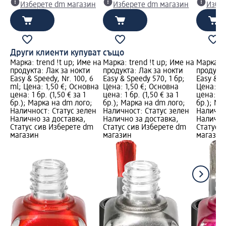
Изберете dm магазин
Изберете dm магазин
Избе
Други клиенти купуват също
Марка: trend !t up; Име на
Марка: trend !t up; Име на
Марка: t
продукта: Лак за нокти
продукта: Лак за нокти
продукта
Easy & Speedy, Nr. 100, 6
Easy & Speedy 570, 1 бр;
Easy & S
ml; Цена: 1,50 €; Основна
Цена: 1,50 €; Основна
Цена: 1,
цена: 1 бр. (1,50 € за 1
цена: 1 бр. (1,50 € за 1
цена: 1 б
бр.); Марка на dm лого;
бр.); Марка на dm лого;
бр.); Ма
Наличност: Статус зелен
Наличност: Статус зелен
Налично
Налично за доставка,
Налично за доставка,
Налично
Статус сив Изберете dm
Статус сив Изберете dm
Статус 
магазин
магазин
магазин