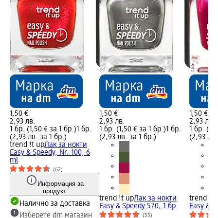
1,50 €
1,50 €
1,50 €
2,93 лв.
2,93 лв.
2,93 лв.
1 бр. (1,50 € за 1 бр.)
1 бр.
1 бр. (1,50 € за 1 бр.)
1 бр.
1 бр. (1,
(2,93 лв. за 1 бр.)
(2,93 лв. за 1 бр.)
(2,93 лв.
trend !t up
Лак за нокти
Easy & Speedy, Nr. 100, 6
ml
(62)
Информация за
продукт
trend !t up
Лак за нокти
trend !t 
Налично за доставка
Easy & Speedy 570, 1 бр
Easy & S
Изберете dm магазин
(33)