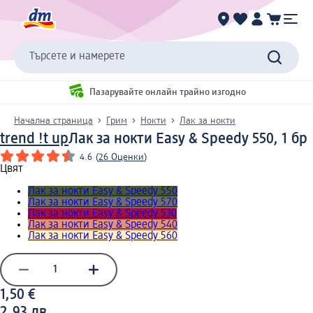
Търсете и намерете
Пазарувайте онлайн трайно изгодно
Начална страница
Грим
Нокти
Лак за нокти
trend !t up
Лак за нокти Easy & Speedy 550, 1 бр
4.6
(
26 Оценки
)
Цвят
Лак за нокти Easy & Speedy 550
Лак за нокти Easy & Speedy 570
Лак за нокти Easy & Speedy 530
Лак за нокти Easy & Speedy 540
Лак за нокти Easy & Speedy 560
1,50 €
2,93 лв.