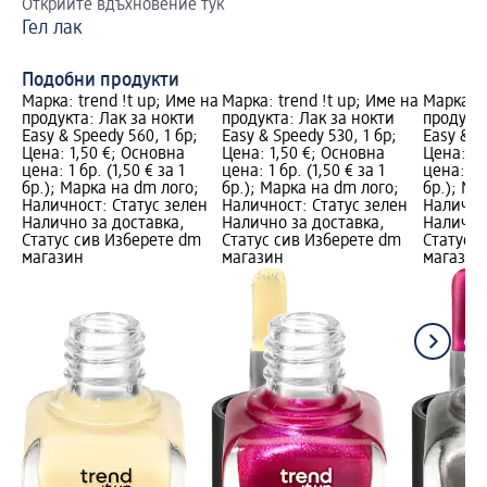
Открийте вдъхновение тук
Ка
Гел лак
Gl
из
Подобни продукти
Марка: trend !t up; Име на
Марка: trend !t up; Име на
Марка: t
продукта: Лак за нокти
продукта: Лак за нокти
продукта
Easy & Speedy 560, 1 бр;
Easy & Speedy 530, 1 бр;
Easy & S
Цена: 1,50 €; Основна
Цена: 1,50 €; Основна
Цена: 1,
цена: 1 бр. (1,50 € за 1
цена: 1 бр. (1,50 € за 1
цена: 1 б
бр.); Марка на dm лого;
бр.); Марка на dm лого;
бр.); Ма
Наличност: Статус зелен
Наличност: Статус зелен
Налично
Налично за доставка,
Налично за доставка,
Налично
Статус сив Изберете dm
Статус сив Изберете dm
Статус 
магазин
магазин
магазин