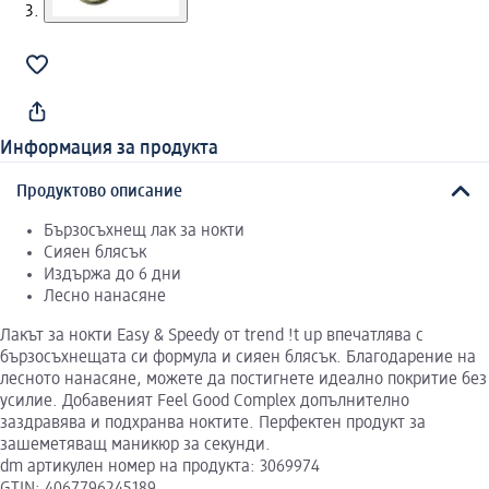
Информация за продукта
Продуктово описание
Бързосъхнещ лак за нокти
Сияен блясък
Издържа до 6 дни
Лесно нанасяне
Лакът за нокти Easy & Speedy от trend !t up впечатлява с
бързосъхнещата си формула и сияен блясък. Благодарение на
лесното нанасяне, можете да постигнете идеално покритие без
усилие. Добавеният Feel Good Complex допълнително
заздравява и подхранва ноктите. Перфектен продукт за
зашеметяващ маникюр за секунди.
dm артикулен номер на продукта: 3069974
GTIN: 4067796245189