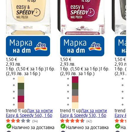
1,50 €
1,50 €
1,50 €
2,93 лв.
2,93 лв.
2,93 лв.
1 бр. (1,50 € за 1 бр.)
1 бр.
1 бр. (1,50 € за 1 бр.)
1 бр.
1 бр. (1,
(2,93 лв. за 1 бр.)
(2,93 лв. за 1 бр.)
(2,93 лв.
trend !t up
Лак за нокти
trend !t up
Лак за нокти
trend !t 
Easy & Speedy 560, 1 бр
Easy & Speedy 530, 1 бр
Easy & S
(34)
(42)
Налично за доставка
Налично за доставка
Налич