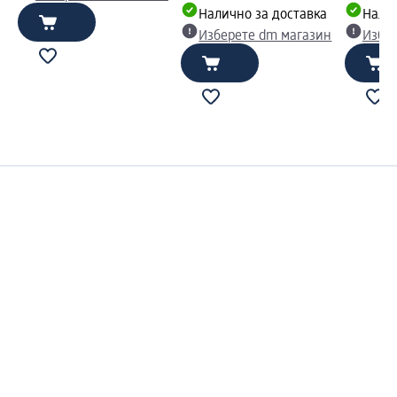
Налично за доставка
Налич
Изберете dm магазин
Избе