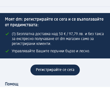
Моят dm: регистрирайте се сега и се възползвайте
от предимствата:
(1) Безплатна доставка над 50 € / 97,79 лв. и без такса
за експресно получаване от dm магазин само за
регистрирани клиенти.
Управлявайте Вашите поръчки бързо и лесно.
Регистрирайте се сега
Помощ
Предимства & Услуги
Център за обслужване на клиенти
Доставка & Изпращане
Връщане на стока