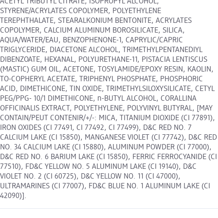
ACETYL TRIBUTYL CITRATE, ISOPROPYL ALCOHOL,
STYRENE/ACRYLATES COPOLYMER, POLYETHYLENE
TEREPHTHALATE, STEARALKONIUM BENTONITE, ACRYLATES
COPOLYMER, CALCIUM ALUMINUM BOROSILICATE, SILICA,
AQUA/WATER/EAU, BENZOPHENONE-1, CAPRYLIC/CAPRIC
TRIGLYCERIDE, DIACETONE ALCOHOL, TRIMETHYLPENTANEDIYL
DIBENZOATE, HEXANAL, POLYURETHANE-11, PISTACIA LENTISCUS
(MASTIC) GUM OIL, ACETONE, TOSYLAMIDE/EPOXY RESIN, KAOLIN,
TO-COPHERYL ACETATE, TRIPHENYL PHOSPHATE, PHOSPHORIC
ACID, DIMETHICONE, TIN OXIDE, TRIMETHYLSILOXYSILICATE, CETYL
PEG/PPG- 10/1 DIMETHICONE, n-BUTYL ALCOHOL, CORALLINA
OFFICINALIS EXTRACT, POLYETHYLENE, POLYVINYL BUTYRAL, [MAY
CONTAIN/PEUT CONTENIR/+/-: MICA, TITANIUM DIOXIDE (CI 77891),
IRON OXIDES (CI 77491, CI 77492, CI 77499), D&C RED NO. 7
CALCIUM LAKE (CI 15850), MANGANESE VIOLET (CI 77742), D&C RED
NO. 34 CALCIUM LAKE (CI 15880), ALUMINUM POWDER (CI 77000),
D&C RED NO. 6 BARIUM LAKE (CI 15850), FERRIC FERROCYANIDE (CI
77510), FD&C YELLOW NO. 5 ALUMINUM LAKE (CI 19140), D&C
VIOLET NO. 2 (CI 60725), D&C YELLOW NO. 11 (CI 47000),
ULTRAMARINES (CI 77007), FD&C BLUE NO. 1 ALUMINUM LAKE (CI
42090)].