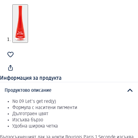
Информация за продукта
Продуктово описание
No 09 Let's get red(y)
Формула с наситени пигменти
Дълготраен цвят
Изсъхва бързо
Удобна широка четка
Бързосъхнещият лак за нокти Bourjois Paris 1 Seconde изсъхва