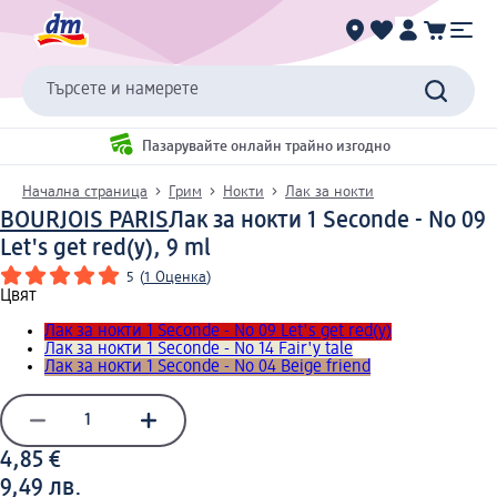
Търсете и намерете
Пазарувайте онлайн трайно изгодно
Начална страница
Грим
Нокти
Лак за нокти
BOURJOIS PARIS
Лак за нокти 1 Seconde - No 09
Let's get red(y), 9 ml
5
(
1 Оценка
)
Цвят
Лак за нокти 1 Seconde - No 09 Let's get red(y)
Лак за нокти 1 Seconde - No 14 Fair'y tale
Лак за нокти 1 Seconde - No 04 Beige friend
4,85 €
9,49 лв.