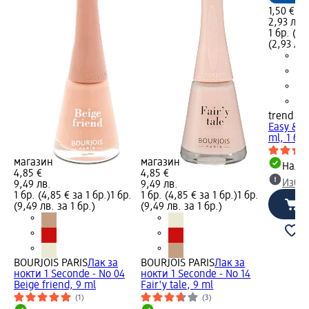
1,50 €
2,93 лв.
1 бр. (1,
(2,93 лв.
trend !t 
Easy & S
ml, 1 бр
магазин
магазин
Налич
4,85 €
4,85 €
Избе
9,49 лв.
9,49 лв.
1 бр. (4,85 € за 1 бр.)
1 бр.
1 бр. (4,85 € за 1 бр.)
1 бр.
(9,49 лв. за 1 бр.)
(9,49 лв. за 1 бр.)
BOURJOIS PARIS
Лак за
BOURJOIS PARIS
Лак за
нокти 1 Seconde - No 04
нокти 1 Seconde - No 14
Beige friend, 9 ml
Fair'y tale, 9 ml
(1)
(3)