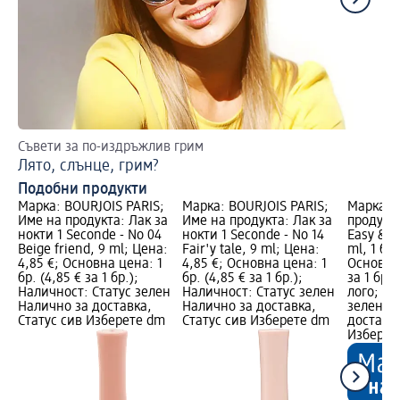
Съвети за по-издръжлив грим
Пе
Лято, слънце, грим?
Подобни продукти
Марка: BOURJOIS PARIS;
Марка: BOURJOIS PARIS;
Марка: t
Име на продукта: Лак за
Име на продукта: Лак за
продукта
нокти 1 Seconde - No 04
нокти 1 Seconde - No 14
Easy & S
Beige friend, 9 ml; Цена:
Fair'y tale, 9 ml; Цена:
ml, 1 бр;
4,85 €; Основна цена: 1
4,85 €; Основна цена: 1
Основна 
бр. (4,85 € за 1 бр.);
бр. (4,85 € за 1 бр.);
за 1 бр.
Наличност: Статус зелен
Наличност: Статус зелен
лого; На
Налично за доставка,
Налично за доставка,
зелен Н
Статус сив Изберете dm
Статус сив Изберете dm
доставка
Изберет