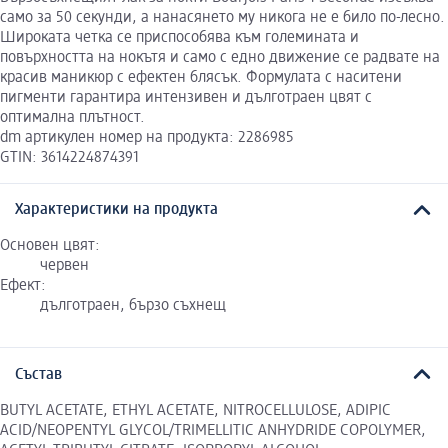
само за 50 секунди, а нанасянето му никога не е било по-лесно.
Широката четка се приспособява към големината и
повърхността на нокътя и само с едно движение се радвате на
красив маникюр с ефектен блясък. Формулата с наситени
пигменти гарантира интензивен и дълготраен цвят с
оптимална плътност.
dm артикулен номер на продукта: 2286985
GTIN: 3614224874391
Характеристики на продукта
Основен цвят:
червен
Ефект:
дълготраен, бързо съхнещ
Състав
BUTYL ACETATE, ETHYL ACETATE, NITROCELLULOSE, ADIPIC
ACID/NEOPENTYL GLYCOL/TRIMELLITIC ANHYDRIDE COPOLYMER,