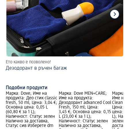
Ето какво е позволено!
2 
Дезодорант в ръчен багаж
На
Подобни продукти
Марка: Dove; Име на
Марка: Dove MEN+CARE;
Марка: 
продукта: Део стик classic
Име на продукта:
Име на п
fresh, 50 ml; Цена: 3,04 €;
Дезодорант advanced Cool
Clean Co
Основна цена: 0,05 L
Fresh, 150 ml; Цена:
Цена: 3,
(60,80 € за 1 L);
3,45 €; Основна цена: 0,15
цена: 0,0
Наличност: Статус зелен
L (23,00 € за 1 L);
L); Нали
Налично за доставка,
Наличност: Статус зелен
зелен Н
Статус сив Изберете dm
Налично за доставка,
доставка