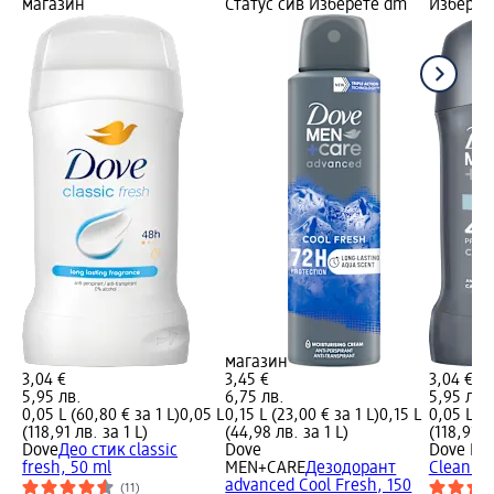
магазин
Статус сив Изберете dm
Изберет
магазин
3,04 €
3,45 €
3,04 €
5,95 лв.
6,75 лв.
5,95 лв.
0,05 L (60,80 € за 1 L)
0,05 L
0,15 L (23,00 € за 1 L)
0,15 L
0,05 L (6
(118,91 лв. за 1 L)
(44,98 лв. за 1 L)
(118,91 л
Dove
Део стик classic
Dove
Dove ME
fresh, 50 ml
MEN+CARE
Дезодорант
Clean Co
advanced Cool Fresh, 150
(11)