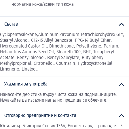
нормална кожа/всеки тип кожа
Състав
Cyclopentasiloxane,Aluminum Zirconium Tetrachlorohydrex GLY,
Stearyl Alcohol, C12-15 Alkyl Benzoate, PPG-14 Butyl Ether,
Hydrogenated Castor Oil, Dimethicone, Polyethylene, Parfum,
Helianthus Annuus Seed Oil, Steareth-100, BHT, Tocopheryl
Acetate, Benzyl alcohol, Benzyl Salicylate, Butylphenyl
Methylpropional, Citronellol, Coumarin, Hydroxycitronellal,
Limonene, Linalool.
Указания за употреба
Нанасяйте део стика върху чиста кожа на подмишниците.
Изчакайте да изсъхне напълно преди да се облечете.
Отговорно предприятие и контакти
Юниливър България София 1766, Бизнес парк, сграда 4, ет. 5