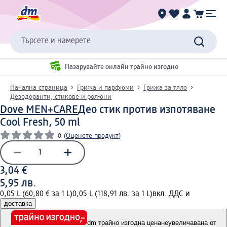
Търсете и намерете
Пазарувайте онлайн трайно изгодно
Начална страница
Грижа и парфюми
Грижа за тяло
Дезодоранти, стикове и рол-они
Dove MEN+CARE
Део стик против изпотяване
Cool Fresh, 50 ml
0
(
Оценете продукт
)
3,04 €
5,95 лв.
0,05 L (60,80 € за 1 L)
0,05 L (118,91 лв. за 1 L)
вкл. ДДС и
доставка
dm трайно изгодна цена
неувеличавана от