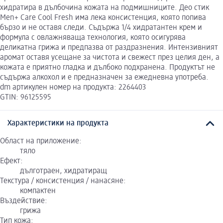
хидратира в дълбочина кожата на подмишниците. Део стик
Men+ Care Cool Fresh има лека консистенция, която попива
бързо и не оставя следи. Съдържа 1/4 хидратантен крем и
формула с овлажняваща технология, която осигурява
деликатна грижа и предпазва от раздразнения. Интензивният
аромат оставя усещане за чистота и свежест през целия ден, а
кожата е приятно гладка и дълбоко подхранена. Продуктът не
съдържа алкохол и е предназначен за ежедневна употреба.
dm артикулен номер на продукта: 2264403
GTIN: 96125595
Характеристики на продукта
Област на приложение:
тяло
Ефект:
дълготраен, хидратиращ
Текстура / консистенция / нанасяне:
компактен
Въздействие:
грижа
Тип кожа: