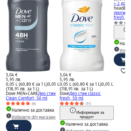
+ 2 друг
head&sh
против 
fresh, 2
Налич
Избе
3,04 €
3,04 €
5,95 лв.
5,95 лв.
0,05 L (60,80 € за 1 L)
0,05 L
0,05 L (60,80 € за 1 L)
0,05 L
(118,91 лв. за 1 L)
(118,91 лв. за 1 L)
Dove MEN+CARE
Део стик
Dove
Део стик classic
Clean Comfort, 50 ml
fresh, 50 ml
(6)
(11)
Налично за доставка
Информация за
продукт
Изберете dm магазин
Налично за доставка