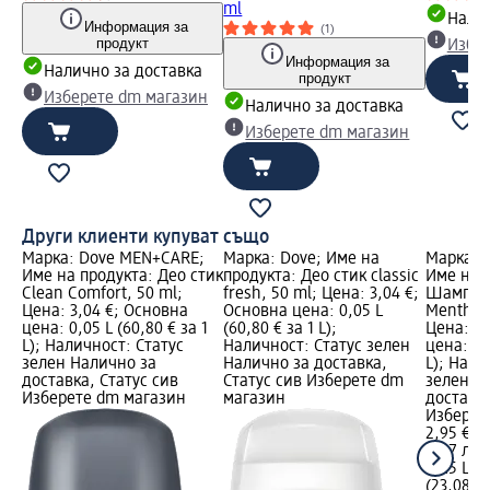
ml
Налич
Информация за
(1)
продукт
Избе
Информация за
Налично за доставка
продукт
Изберете dm магазин
Налично за доставка
Изберете dm магазин
Други клиенти купуват също
Марка: Dove MEN+CARE;
Марка: Dove; Име на
Марка: 
Име на продукта: Део стик
продукта: Део стик classic
Име на 
Clean Comfort, 50 ml;
fresh, 50 ml; Цена: 3,04 €;
Шампоан
Цена: 3,04 €; Основна
Основна цена: 0,05 L
Menthol 
цена: 0,05 L (60,80 € за 1
(60,80 € за 1 L);
Цена: 2,
L); Наличност: Статус
Наличност: Статус зелен
цена: 0,2
зелен Налично за
Налично за доставка,
L); Нали
доставка, Статус сив
Статус сив Изберете dm
зелен Н
Изберете dm магазин
магазин
доставка
Изберет
2,95 €
5,77 лв.
0,25 L (1
(23,08 лв