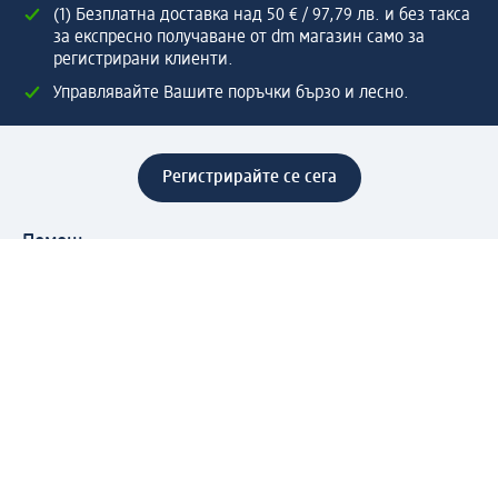
(1) Безплатна доставка над 50 € / 97,79 лв. и без такса
за експресно получаване от dm магазин само за
регистрирани клиенти.
Управлявайте Вашите поръчки бързо и лесно.
Регистрирайте се сега
Помощ
Предимства & Услуги
Център за обслужване на клиенти
Доставка & Изпращане
Връщане на стока
За dm концерна
За нас
Нашата отговорност
Работа в dm
Преса
Маршрут до Централен офис
dm Централен склад