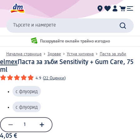
Търсете и намерете
Пазарувайте онлайн трайно изгодно
Начална страница
Здраве
Устна хигиена
Паста за зъби
elmex
Паста за зъби Sensitivity + Gum Care, 75
ml
4.9
(
22 Оценки
)
с флуорид
с флуорид
4,05 €