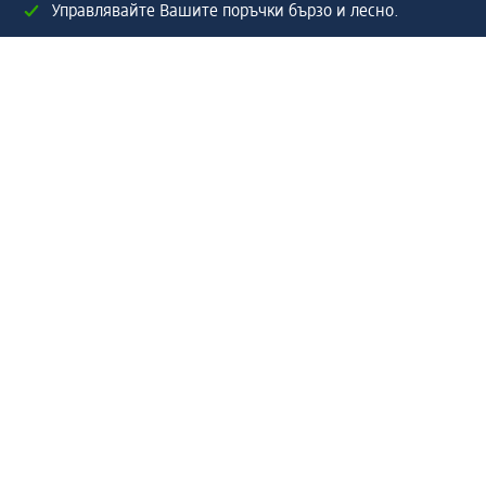
Управлявайте Вашите поръчки бързо и лесно.
Регистрирайте се сега
Помощ
Предимства & Услуги
Център за обслужване на клиенти
Доставка & Изпращане
Връщане на стока
За dm концерна
За нас
Нашата отговорност
Работа в dm
Преса
Маршрут до Централен офис
dm Централен склад
Продуктов свят
dm Свят