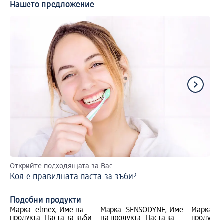
Нашето предложение
Открийте подходящата за Вас
Ле
Коя е правилната паста за зъби?
Из
Подобни продукти
Марка: elmex; Име на
Марка: SENSODYNE; Име
Марка: 
продукта: Паста за зъби
на продукта: Паста за
продукта