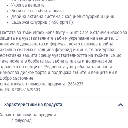
Укрепва венците
Бори се със зъбната плака
Двойна активна система с калциев флуорид и цинк
Съдържа флуорид (1450 ppm F)
Пастата за зъби elmex Sensitivity + Gum Care е отличен избор за
защита на чувствителните зъби и укрепване на венците. С
клинично доказаната си формула, която включва двойна
активна система с калциев флуорид и цинк, тя осигурява
ефективна защита срещу чувствителността на зъбите. Също
така помага в борбата със зъбната плака и допринася за
здравето на венците. Редовната употреба на тази паста
намалява дискомфорта и поддържа зъбите и венците Ви в
добро състояние.
dm артикулен номер на продукта: 2634233
GTIN: 8718951679603
Характеристики на продукта
Характеристики на продукта:
с флуорид