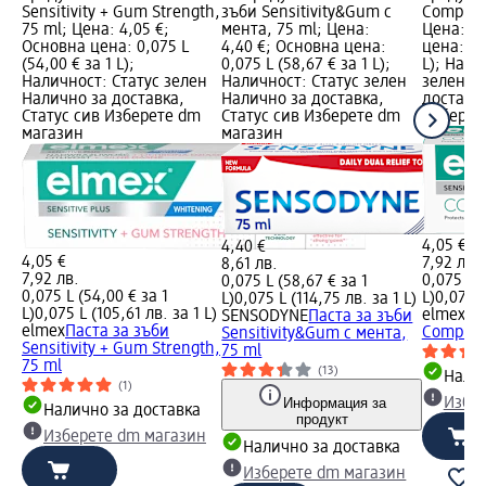
Sensitivity + Gum Strength,
зъби Sensitivity&Gum с
Complete
75 ml; Цена: 4,05 €;
мента, 75 ml; Цена:
Цена: 4,
Основна цена: 0,075 L
4,40 €; Основна цена:
цена: 0,
(54,00 € за 1 L);
0,075 L (58,67 € за 1 L);
L); Нали
Наличност: Статус зелен
Наличност: Статус зелен
зелен Н
Налично за доставка,
Налично за доставка,
доставка
Статус сив Изберете dm
Статус сив Изберете dm
Изберет
магазин
магазин
4,05 €
4,40 €
4,05 €
7,92 лв.
8,61 лв.
7,92 лв.
0,075 L (
0,075 L (58,67 € за 1
0,075 L (54,00 € за 1
L)
0,075 L
L)
0,075 L (114,75 лв. за 1 L)
L)
0,075 L (105,61 лв. за 1 L)
elmex
Па
SENSODYNE
Паста за зъби
elmex
Паста за зъби
Complete
Sensitivity&Gum с мента,
Sensitivity + Gum Strength,
75 ml
75 ml
(13)
Налич
(1)
Информация за
Избе
Налично за доставка
продукт
Изберете dm магазин
Налично за доставка
Изберете dm магазин