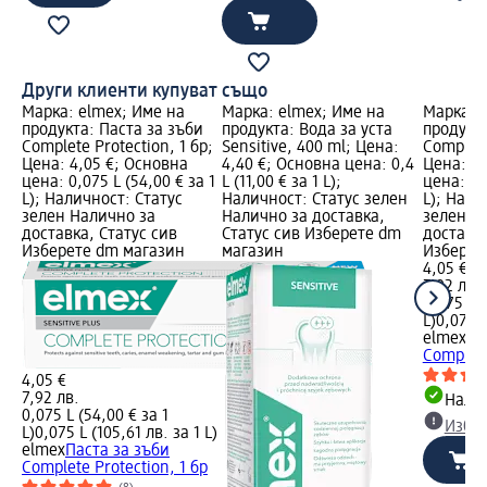
Други клиенти купуват също
Марка: elmex; Име на
Марка: elmex; Име на
Марка: 
продукта: Паста за зъби
продукта: Вода за уста
продукта
Complete Protection, 1 бр;
Sensitive, 400 ml; Цена:
Complete
Цена: 4,05 €; Основна
4,40 €; Основна цена: 0,4
Цена: 4,
цена: 0,075 L (54,00 € за 1
L (11,00 € за 1 L);
цена: 0,
L); Наличност: Статус
Наличност: Статус зелен
L); Нали
зелен Налично за
Налично за доставка,
зелен Н
доставка, Статус сив
Статус сив Изберете dm
доставка
Изберете dm магазин
магазин
Изберет
4,05 €
7,92 лв.
0,075 L (
L)
0,075 L
elmex
Па
Complete
4,05 €
7,92 лв.
Налич
0,075 L (54,00 € за 1
Избе
L)
0,075 L (105,61 лв. за 1 L)
elmex
Паста за зъби
Complete Protection, 1 бр