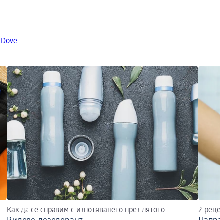
 Dove
Как да се справим с изпотяването през лятото
2 рец