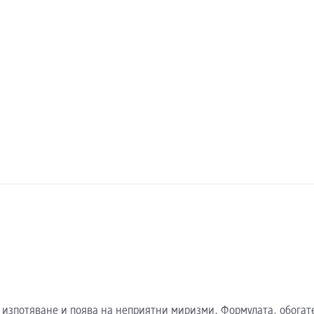
у изпотяване и поява на неприятни миризми, Формулата, обогат