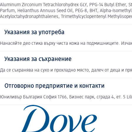
Aluminum Zirconium Tetrachlorohydrex GLY, PPG-14 Butyl Ether, Ste
Parfum, Helianthus Annuus Seed Oil, PEG-8, BHT, Alpha-Isomethyl Io
Acetyloctahydronaphthalenes, Trimethylcyclopentenyl Methylisope
Указания за употреба
Нанасяйте део стика върху чиста кожа на подмишниците. Изчак
Указания за съхранение
Да се съхранява на сухо и прохладно място, далеч от деца и пр
Отговорно предприятие и контакти
Юниливър България София 1766, Бизнес парк, сграда 4, ет. 5 Li