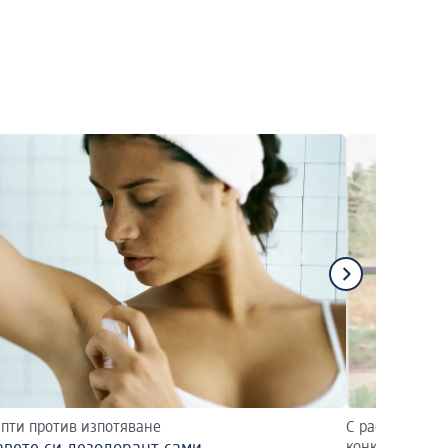
епти против изпотяване
С растителни 