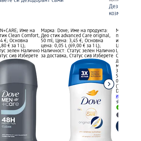
вете си дезодорант сами
конкретния пр
Дезодоранти
козметика
EN+CARE; Име на
Марка: Dove; Име на продукта:
Марка: Dov
тик Clean Comfort,
Део стик advanced Care original,
продукта: 
04 €; Основна
50 ml; Цена: 3,45 €; Основна
изпотяване 
80 € за 1 L);
цена: 0,05 L (69,00 € за 1 L);
Цена: 3,04 
тус зелен Налично
Наличност: Статус зелен Налично
L (60,80 € з
атус сив Изберете
за доставка, Статус сив Изберете
Статус зел
доставка, 
магазин
3,04 €
5,95 лв.
0,05 L (60,8
(118,91 лв. з
Dove MEN+
изпотяване 
Налично
Изберет