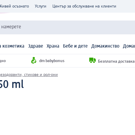
Живей осъзнато
Услуги
Център за обслужване на клиенти
и намерете
 козметика
Здраве
Храна
Бебе и дете
Домакинство
Дома
дно
dm babybonus
Безплатна доставка н
езодоранти, стикове и рол-они
50 ml