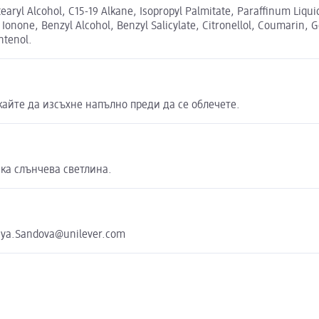
aryl Alcohol, C15-19 Alkane, Isopropyl Palmitate, Paraffinum Liqu
none, Benzyl Alcohol, Benzyl Salicylate, Citronellol, Coumarin, Ge
ntenol.
айте да изсъхне напълно преди да се облечете.
яка слънчева светлина.
liya.Sandova@unilever.com