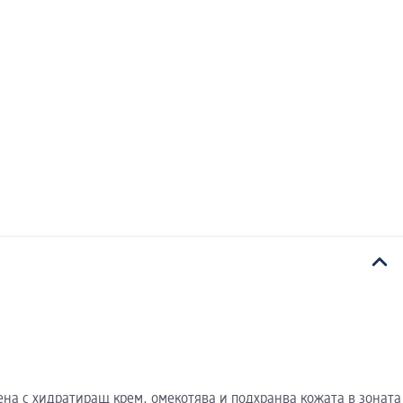
ена с хидратиращ крем, омекотява и подхранва кожата в зоната