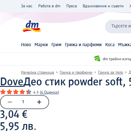
За нас
Работа в dm
Преса
Вдъхновение и съвети
Търсете 
Ново
Марки
Грим
Грижа и парфюми
Коса
Мъжка
dm трайно изго
Начална страница
Грижа и парфюми
Грижа за тяло
Д
Dove
Део стик powder soft, 
4.3
(
4 Оценки
)
3,04 €
5,95 лв.