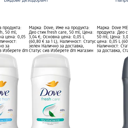
Видове дезодорант
Напра
а продукта:
Марка: Dove; Име на продукта:
Марка: Dove M
sh, 50 ml;
Део стик fresh care, 50 ml; Цена:
продукта: Део с
на цена: 0,05
3,04 €; Основна цена: 0,05 L
50 ml; Цена: 3,
Наличност:
(60,80 € за 1 L); Наличност: Статус
цена: 0,05 L (60,
но за
зелен Налично за доставка,
Наличност: Ста
ив Изберете dm
Статус сив Изберете dm магазин
за доставка, Ст