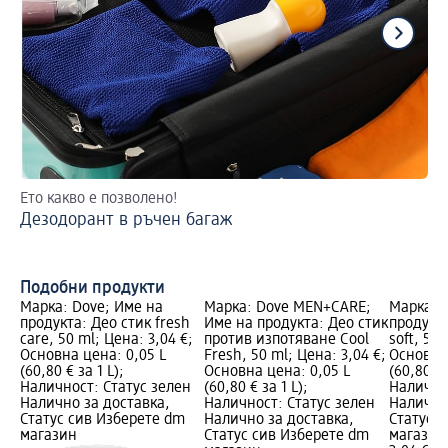
Ето какво е позволено!
Ка
Дезодорант в ръчен багаж
Ви
Подобни продукти
Марка: Dove; Име на
Марка: Dove MEN+CARE;
Марка: 
продукта: Део стик fresh
Име на продукта: Део стик
продукта
care, 50 ml; Цена: 3,04 €;
против изпотяване Cool
soft, 50 
Основна цена: 0,05 L
Fresh, 50 ml; Цена: 3,04 €;
Основна 
(60,80 € за 1 L);
Основна цена: 0,05 L
(60,80 € 
Наличност: Статус зелен
(60,80 € за 1 L);
Налично
Налично за доставка,
Наличност: Статус зелен
Налично
Статус сив Изберете dm
Налично за доставка,
Статус 
магазин
Статус сив Изберете dm
магазин