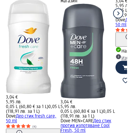
магазин
3,04 €
5,95 лв.
0,05 L (6
(118,91 л
Dove
Део
50 ml
Налич
Избе
3,04 €
5,95 лв.
3,04 €
0,05 L (60,80 € за 1 L)
0,05 L
5,95 лв.
(118,91 лв. за 1 L)
0,05 L (60,80 € за 1 L)
0,05 L
Dove
Део стик fresh care,
(118,91 лв. за 1 L)
50 ml
Dove MEN+CARE
Део стик
против изпотяване Cool
(4)
Fresh, 50 ml