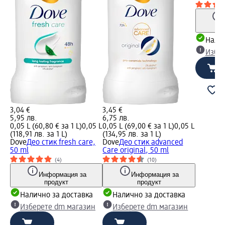
Налич
Избе
3,04 €
3,45 €
5,95 лв.
6,75 лв.
0,05 L (60,80 € за 1 L)
0,05 L
0,05 L (69,00 € за 1 L)
0,05 L
(118,91 лв. за 1 L)
(134,95 лв. за 1 L)
Dove
Део стик fresh care,
Dove
Део стик advanced
50 ml
Care original, 50 ml
(4)
(10)
Информация за
Информация за
продукт
продукт
Налично за доставка
Налично за доставка
Изберете dm магазин
Изберете dm магазин