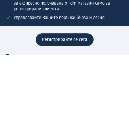
за експресно получаване от dm магазин само за
регистрирани клиенти.
Управлявайте Вашите поръчки бързо и лесно.
Регистрирайте се сега
Помощ
Предимства & Услуги
Център за обслужване на клиенти
Доставка & Изпращане
Връщане на стока
За dm концерна
За нас
Нашата отговорност
Работа в dm
Преса
Маршрут до Централен офис
dm Централен склад
Продуктов свят