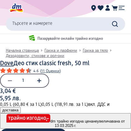
Търсете и намерете
Пазарувайте онлайн трайно изгодно
Начална страница
Грижа и парфюми
Грижа за тяло
Дезодоранти, стикове и рол-они
Dove
Део стик classic fresh, 50 ml
4.6
(
11 Оценки
)
3,04 €
5,95 лв.
0,05 L (60,80 € за 1 L)
0,05 L (118,91 лв. за 1 L)
вкл. ДДС и
доставка
dm трайно изгодна цена
неувеличавана от
13.03.2025 г.