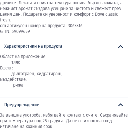
дрехите. Леката и приятна текстура попива бързо в кожата, а
нежният аромат създава усещане за чистота и свежест през
целия ден. Подарете си увереност и комфорт с Dove classic
fresh.
dm артикулен номер на продукта: 3063316
GTIN: 59099659
Характеристики на продукта
Област на приложение:
тяло
Ефект:
дълготраен, хидратиращ
Въздействие:
грижа
Предупреждение
За външна употреба, избягвайте контакт с очите. Съхранявайте
при температура под 25 градуса. Да не се използва след
изтичане на крайния срок.