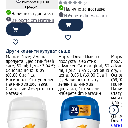
Информация за
(0)
продукт
Налично за доставка
Налично за доставка
Изберете dm магазин
Изберете dm магазин
Други клиенти купуват също
Марка: Dove; Име на
Марка: Dove; Име на
Марка: 
продукта: Део стик fresh
продукта: Део стик
продукта
care, 50 ml; Цена: 3,04 €;
advanced Care original, 50
advanced
Основна цена: 0,05 L
ml; Цена: 3,45 €; Основна
dry, 50 m
(60,80 € за 1 L);
цена: 0,05 L (69,00 € за 1
Основна 
Наличност: Статус зелен
L); Наличност: Статус
(69,00 € 
Налично за доставка,
зелен Налично за
Налично
Статус сив Изберете dm
доставка, Статус сив
Налично
магазин
Изберете dm магазин
Статус 
магазин
3,45 €
6,75 лв.
0,05 L (6
(134,95 л
Dove
Део
Care invi