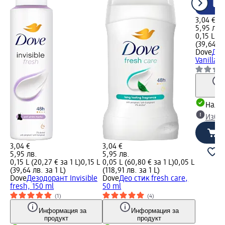
3,04 €
5,95 лв.
0,15 L (2
(39,64 лв
Dove
Дез
Vanilla s
Налич
Избе
3,04 €
3,04 €
5,95 лв.
5,95 лв.
0,15 L (20,27 € за 1 L)
0,15 L
0,05 L (60,80 € за 1 L)
0,05 L
(39,64 лв. за 1 L)
(118,91 лв. за 1 L)
Dove
Дезодорант Invisible
Dove
Део стик fresh care,
fresh, 150 ml
50 ml
(1)
(4)
Информация за
Информация за
продукт
продукт