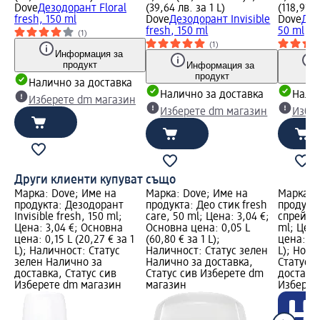
Dove
Дезодорант Floral
(39,64 лв. за 1 L)
(118,91 л
fresh, 150 ml
Dove
Дезодорант Invisible
Dove
Део
fresh, 150 ml
50 ml
(1)
(1)
Информация за
продукт
Информация за
продукт
Налично за доставка
Налично за доставка
Налич
Изберете dm магазин
Изберете dm магазин
Избе
Други клиенти купуват също
Марка: Dove; Име на
Марка: Dove; Име на
Марка: 
продукта: Дезодорант
продукта: Део стик fresh
продукт
Invisible fresh, 150 ml;
care, 50 ml; Цена: 3,04 €;
спрей Va
Цена: 3,04 €; Основна
Основна цена: 0,05 L
ml; Цена
цена: 0,15 L (20,27 € за 1
(60,80 € за 1 L);
цена: 0,1
L); Наличност: Статус
Наличност: Статус зелен
L); Ново
зелен Налично за
Налично за доставка,
Статус 
доставка, Статус сив
Статус сив Изберете dm
доставка
Изберете dm магазин
магазин
Изберет