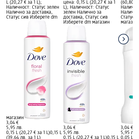
L (20,27 € за 1 L);
цена: 0,15 L (20,27 € за 1
(60,80 € 
Наличност: Статус зелен
L); Наличност: Статус
Налично
Налично за доставка,
зелен Налично за
Налично
Статус сив Изберете dm
доставка, Статус сив
Статус 
Изберете dm магазин
магазин
магазин
3,04 €
5,95 лв.
3,04 €
3,04 €
0,15 L (20,27 € за 1 L)
0,15 L
5,95 лв.
5,95 лв.
(39,64 лв. за 1 L)
0,15 L (20,27 € за 1 L)
0,15 L
0,05 L (6