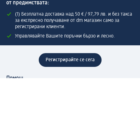
от предимствата:
(1) Безплатна доставка над 50 € / 97,79 лв. и без такса
за експресно получаване от dm магазин само за
регистрирани клиенти.
Управлявайте Вашите поръчки бързо и лесно.
Регистрирайте се сега
Помощ
Предимства & Услуги
Център за обслужване на клиенти
Доставка & Изпращане
Връщане на стока
За dm концерна
За нас
Нашата отговорност
Работа в dm
Преса