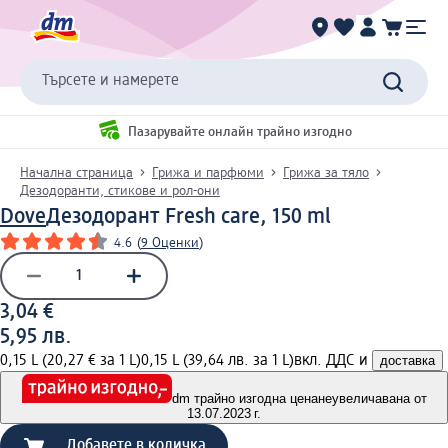
Търсете и намерете
Пазарувайте онлайн трайно изгодно
Начална страница
Грижа и парфюми
Грижа за тяло
Дезодоранти, стикове и рол-они
Dove
Дезодорант Fresh care, 150 ml
4.6
(
9 Оценки
)
3,04 €
5,95 лв.
0,15 L (20,27 € за 1 L)
0,15 L (39,64 лв. за 1 L)
вкл. ДДС и
доставка
dm трайно изгодна цена
неувеличавана от
13.07.2023 г.
Добавете в количка