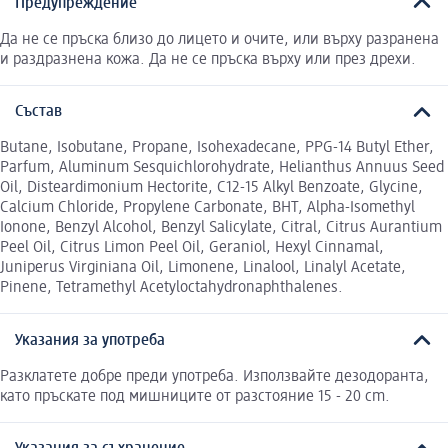
Предупреждение
Да не се пръска близо до лицето и очите, или върху разранена
и раздразнена кожа. Да не се пръска върху или през дрехи.
Състав
Butane, Isobutane, Propane, Isohexadecane, PPG-14 Butyl Ether,
Parfum, Aluminum Sesquichlorohydrate, Helianthus Annuus Seed
Oil, Disteardimonium Hectorite, C12-15 Alkyl Benzoate, Glycine,
Calcium Chloride, Propylene Carbonate, BHT, Alpha-Isomethyl
Ionone, Benzyl Alcohol, Benzyl Salicylate, Citral, Citrus Aurantium
Peel Oil, Citrus Limon Peel Oil, Geraniol, Hexyl Cinnamal,
Juniperus Virginiana Oil, Limonene, Linalool, Linalyl Acetate,
Pinene, Tetramethyl Acetyloctahydronaphthalenes.
Указания за употреба
Разклатете добре преди употреба. Използвайте дезодоранта,
като пръскате под мишниците от разстояние 15 - 20 cm.